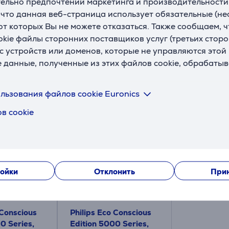
ельно предпочтений маркетинга и производительности
, что данная веб-страница использует обязательные (н
Насторойки
 от которых Вы не можете отказаться. Также сообщаем, 
okie файлы сторонних поставщиков услуг (третьих сторо
с устройств или доменов, которые не управляются этой
Описание
е данные, полученные из этих файлов cookie, обрабаты
льзования файлов cookie Euronics
Подходящие товары
в cookie
ойки
Отклонить
Прин
 Conscious
Philips Eco Conscious
0 Series,
Edition 5000 Series,