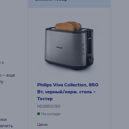
 с
ю – еще
у.
Philips Viva Collection, 950
Вт, черный/нерж. сталь -
Тостер
HD2650/90
На складе
чки
Цена:
печить