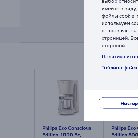
выбор относит
имейте в виду
файлы cookie,
используем co
отправляются 
страницей. Вс
стороной.
Политика испо
Таблица файло
Настор
Philips Eco Conscious
Philips Eco
Edition, 1000 Вт,
Edition 500