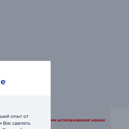
ie
чший опыт от
ы согласитесь с условиями использования наших
 Вас сделать