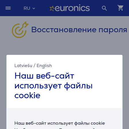
RU
Восстановление пароля
ИМЯ ПОЛЬЗОВАТЕЛЯ (Э-ПОЧТА)
Latviešu
/
English
Наш веб-сайт
использует файлы
cookie
Эту функциональность можно использовать, если
Вы согласитесь с условиями использования наших
файлов cookie для производительности.
Наш веб-сайт использует файлы cookie
Насторойки