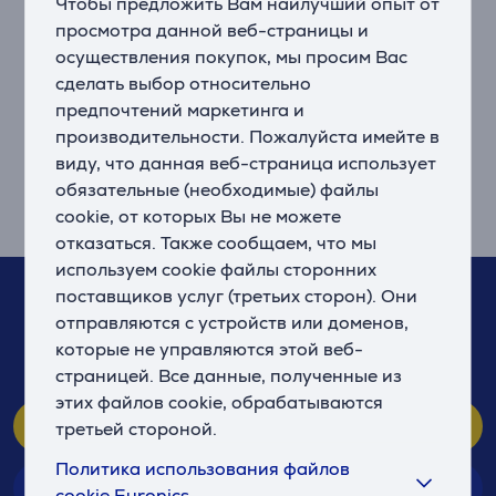
Чтобы предложить Вам наилучший опыт от
просмотра данной веб-страницы и
осуществления покупок, мы просим Вас
сделать выбор относительно
предпочтений маркетинга и
Подтвердить
производительности. Пожалуйста имейте в
виду, что данная веб-страница использует
обязательные (необходимые) файлы
cookie, от которых Вы не можете
отказаться. Также сообщаем, что мы
используем cookie файлы сторонних
Если у Вас возникнут вопросы, обращайтесь к нам!
поставщиков услуг (третьих сторон). Они
67 555 888
отправляются с устройств или доменов,
которые не управляются этой веб-
(Мы отвечаем 10-21, Вс. 10-19)
страницей. Все данные, полученные из
этих файлов cookie, обрабатываются
Центр клиентов
третьей стороной.
Политика использования файлов
Магазины
cookie Euronics