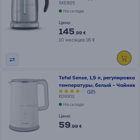
SKE825
На складе
Цена:
145
.99 €
10 месяцев 16 €
Tefal Sense, 1,5 л, pегулировка
температуры, белый - Чайник
(12)
KO6931
На складе
Цена:
59
.99 €