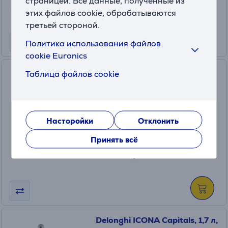
страницей. Все данные, полученные из
этих файлов cookie, обрабатываются
третьей стороной.
Политика использования файлов
cookie Euronics
Tefal Coppertinto, 2400 Вт,
Таблица файлов cookie
медный/черный - Чайник
KI280G10
На складе
Насторойки
Отклонить
Цена для друга:
Принять всё
49
.99 €
Обычная цена: 59.99 €
Delonghi ICONA Capitals, 1,7 л,