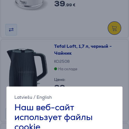
39
.99 €
Tefal Loft, 1,7 л, черный -
Чайник
KO2508
На складе
Цена:
39
.99 €
Latviešu
/
English
Наш веб-сайт
использует файлы
cookie