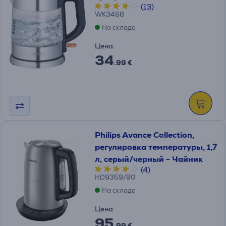
(13)
WK3468
На складе
Цена:
34
.99 €
Philips Avance Collection,
pегулировка температуры, 1,7
л, серый/черный - Чайник
(4)
HD9359/90
На складе
Цена:
95
.99 €