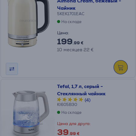
Almond Cream, бежевый -
Чайник
5KEK1701EAC
На складе
Цена:
199
.99 €
10 месяцев 22 €
Tefal, 1,7 л, серый -
Стеклянный чайник
(4)
KI605B30
На складе
Цена для друга:
39
.99 €