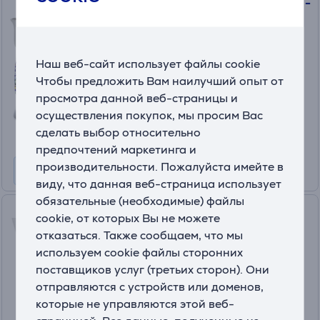
Concept, 1,5 л, многоцветный -
Чайник
RK-0020
На складе
Наш веб-сайт использует файлы cookie
Чтобы предложить Вам наилучший опыт от
Цена:
просмотра данной веб-страницы и
45
.99 €
осуществления покупок, мы просим Вас
сделать выбор относительно
предпочтений маркетинга и
производительности. Пожалуйста имейте в
виду, что данная веб-страница использует
обязательные (необходимые) файлы
Philips, 1,7 л, белый - Чайник
cookie, от которых Вы не можете
отказаться. Также сообщаем, что мы
HD9318/00
используем cookie файлы сторонних
поставщиков услуг (третьих сторон). Они
На складе
отправляются с устройств или доменов,
Цена:
которые не управляются этой веб-
32
.99 €