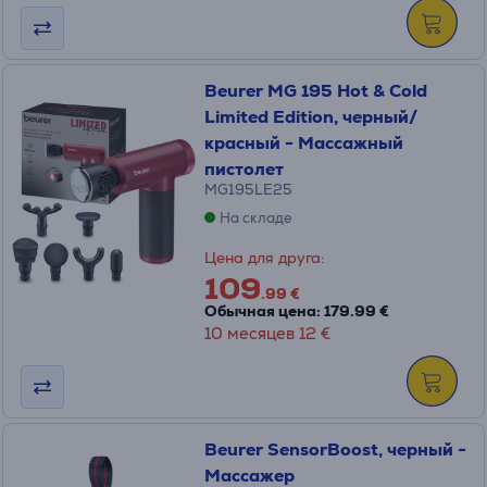
Beurer MG 195 Hot & Cold
Limited Edition, черный/
красный - Массажный
пистолет
MG195LE25
На складе
Цена для друга:
109
.99 €
Обычная цена: 179.99 €
10 месяцев 12 €
Beurer SensorBoost, черный -
Массажер