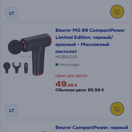
Beurer MG 89 CompactPower
Limited Edition, черный/
красный - Массажный
пистолет
MG89LE25
На складе
Цена для друга:
49
.99 €
Обычная цена: 85.99 €
Beurer CompactPower, черный