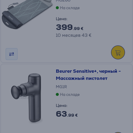
MG280
На складе
Цена:
399
.99 €
10 месяцев 43 €
Beurer Sensitive+, черный -
Массажный пистолет
MG1R
На складе
Цена:
63
.99 €