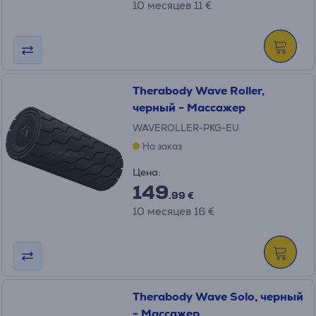
10 месяцев 11 €
Therabody Wave Roller,
черный - Массажер
WAVEROLLER-PKG-EU
На заказ
Цена:
149
.99 €
10 месяцев 16 €
Therabody Wave Solo, черный
- Массажер