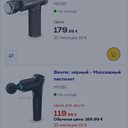
MG195
На складе
Цена:
179
.99 €
10 месяцев 19 €
Beurer, черный - Массажный
пистолет
MG185
На складе
Цена для друга:
119
.99 €
Обычная цена: 169.99 €
10 месяцев 13 €