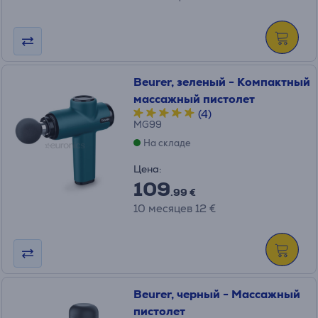
Beurer, зеленый - Компактный
массажный пистолет
(4)
MG99
На складе
Цена:
109
.99 €
10 месяцев 12 €
Beurer, черный - Массажный
пистолет