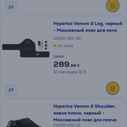
Hyperice Venom 2 Leg, черный
- Массажный пояс для ноги
22100-001-00
На заказ
Цена:
289
.99 €
10 месяцев 31 €
Hyperice Venom 2 Shoulder,
левое плечо, черный -
Массажный пояс для плеча
22200-001-21