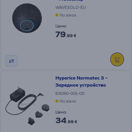
WAVESOLO-EU
На заказ
Цена:
79
.99 €
Hyperice Normatec 3 -
Зарядное устройство
63090-001-00
На заказ
Цена:
34
.99 €