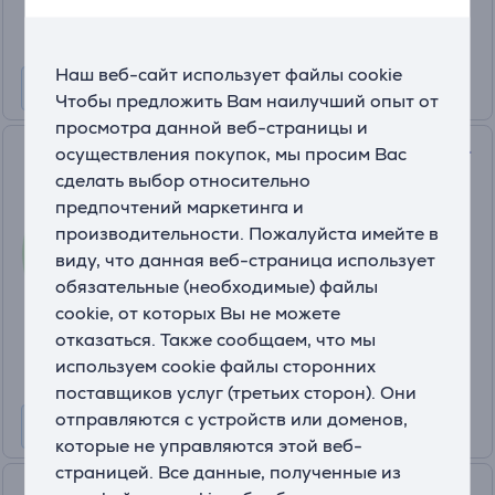
Обычная цена: 159.99 €
Наш веб-сайт использует файлы cookie
Чтобы предложить Вам наилучший опыт от
просмотра данной веб-страницы и
Foreo BEAR™ 2 go, зеленый -
осуществления покупок, мы просим Вас
Микротоковый прибор для
сделать выбор относительно
тонизирования кожи лица
предпочтений маркетинга и
BEAR2GO.PISTACHIO
производительности. Пожалуйста имейте в
На складе
виду, что данная веб-страница использует
обязательные (необходимые) файлы
Цена:
cookie, от которых Вы не можете
229
.99 €
отказаться. Также сообщаем, что мы
10 месяцев 25 €
используем cookie файлы сторонних
поставщиков услуг (третьих сторон). Они
отправляются с устройств или доменов,
которые не управляются этой веб-
страницей. Все данные, полученные из
Foreo PlayPlus 2, красный -