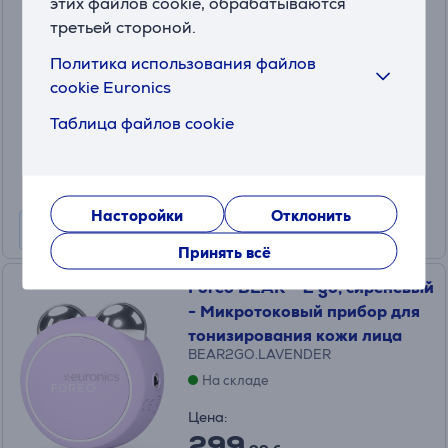
этих файлов cookie, обрабатываются
Щеточка для очищения лица
третьей стороной.
LUNA2PLAYPLUSPEACH
Политика использования файлов
На складе
cookie Euronics
Цена для друга:
Таблица файлов cookie
29
.99 €
Обычная цена: 65.99 €
Насторойки
Отклонить
Принять всё
Foreo BEAR™ 2 go, сиреневый
- Микротоковый прибор для
тонизирования кожи лица
BEAR2GO.LAVENDER
На складе
Цена:
299