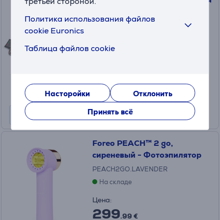
третьей стороной.
подушка
Политика использования файлов
MG3R
cookie Euronics
На складе
Таблица файлов cookie
Цена:
155
.99 €
10 месяцев 17 €
Насторойки
Отклонить
Принять всё
Foreo PEACH™ 2 go,
сиреневый - Фотоэпилятор
PEACH2GO.LAVENDER
На складе
Цена:
299
.99 €