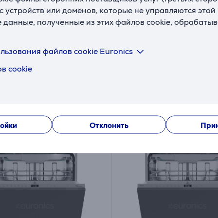
e, 11 комплектов посуды
AEG 9000 Series, 14
с устройств или доменов, которые не управляются этой
егрируемая
комплектов посуды, ш
е данные, полученные из этих файлов cookie, обрабаты
омоечная машина
59,6 см- Интегрируем
посудомоечная машин
D10
GI9200A2SN
льзования файлов cookie Euronics
ладе
На складе
в cookie
Цена:
9
849
.99 €
.99 €
яцев 48 €
10 месяцев 90 €
ойки
Отклонить
Прин
ормационный лист
Информационный лист