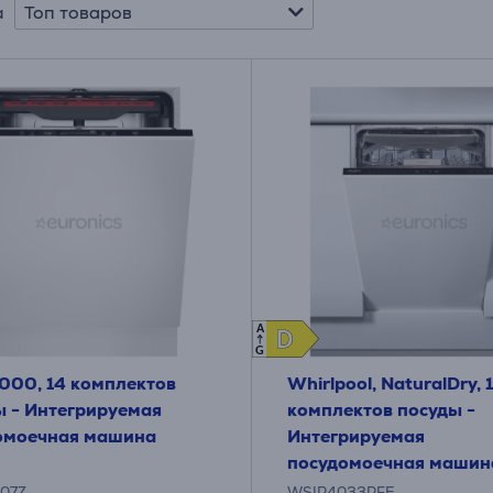
Топ товаров
а
A
D
D
G
000, 14 комплектов
Whirlpool, NaturalDry, 
ы - Интегрируемая
комплектов посуды -
омоечная машина
Интегрируемая
посудомоечная машин
07Z
WSIP4033PFE