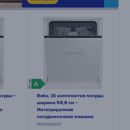
A
A
A
G
осуды -
Beko, 15 комплектов посуды,
ширина 59,8 см -
а
Интегрируемая
посудомоечная машина
BDIN38561P