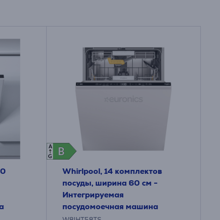
A
B
B
G
10
Whirlpool, 14 комплектов
посуды, ширина 60 см -
Интегрируемая
а
посудомоечная машина
W8IHT58TS