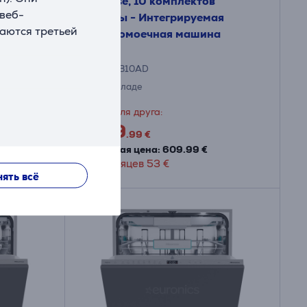
Hisense, 10 комплектов
 веб-
ирина
посуды - Интегрируемая
ваются третьей
ая
посудомоечная машина
а
HV583B10AD
На складе
Цена для друга:
499
.99 €
Обычная цена: 609.99 €
10 месяцев 53 €
ять всё