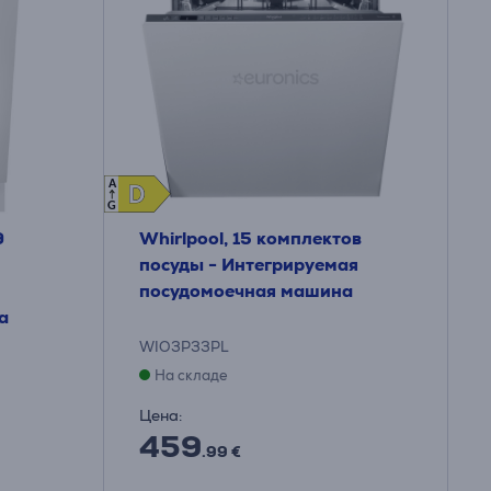
A
D
D
G
9
Whirlpool, 15 комплектов
посуды - Интегрируемая
посудомоечная машина
а
WIO3P33PL
На складе
Цена:
459
.99 €