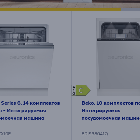
A
C
C
G
 Series 6, 14 комплектов
Beko, 10 комплектов п
ы - Интегрируемая
Интегрируемая
омоечная машина
посудомоечная машин
X10E
BDIS38041Q