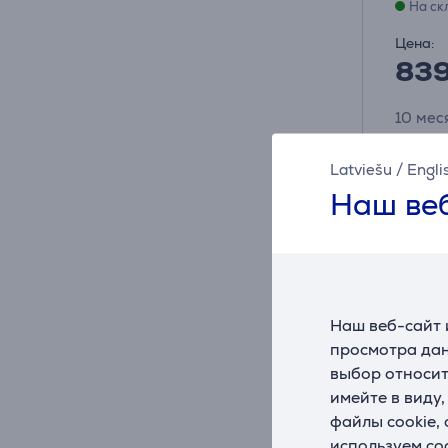
На ск
Цена:
83
10 мес
Инф
Latviešu
/
Engli
Наш веб
Наш веб-сайт 
просмотра дан
выбор относит
имейте в виду
A
D
D
файлы cookie,
G
используем co