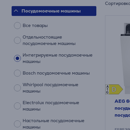
Сортировк
Посудомоечные машины
Все товары
Отдельностоящие
посудомоечные машины
Интегрируемые посудомоечные
машины
Bosch посудомоечные машины
Whirlpool посудомоечные
A
D
D
машины
G
AEG 6
Electrolux посудомоечные
посуд
машины
посуд
Настольные посудомоечные
машины
FSB539