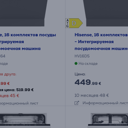
A
D
D
G
e, 16 комплектов посуды
Hisense, 16 комплекто
егрируемая
- Интегрируемая
омоечная машина
посудомоечная машин
D64
HV16D5
ладе
На складе
я друга:
Цена:
449
.99 €
.99 €
я цена: 519.99 €
10 месяцев 48 €
яцев 45 €
Информационный лист
ормационный лист