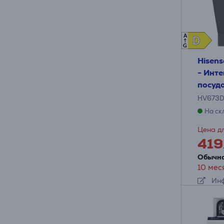
A
D
D
G
Hisens
- Инт
посуд
HV673
На ск
Цена дл
419
Обычна
10 мес
Инф