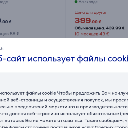
ладе
На складе
Цена для друга:
9
399
.99 €
.99 €
Обычная цена: 439.99 €
яцев 89 €
10 месяцев 43 €
ормационный лист
Информационный лист
sh
-сайт использует файлы cook
использует файлы cookie Чтобы предложить Вам наилу
ной веб-страницы и осуществления покупок, мы просим
ельно предпочтений маркетинга и производительности
, что данная веб-страница использует обязательные (н
A
A
A
 от которых Вы не можете отказаться. Также сообщаем, 
G
okie файлы сторонних поставщиков услуг (третьих сторо