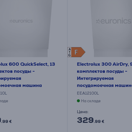
A
F
F
G
olux 600 QuickSelect, 13
Electrolux 300 AirDry, 
ектов посуды -
комплектов посуды -
рируемая
Интегрируемая
омоечная машина
посудомоечная машин
10L
EEA12100L
ладе
На складе
Цена:
9
329
.99 €
.99 €