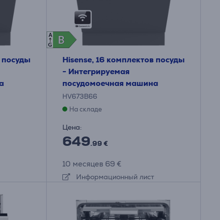
A
B
B
G
в посуды
Hisense, 16 комплектов посуды
- Интегрируемая
а
посудомоечная машина
HV673B66
На складе
Цена:
649
.99 €
10 месяцев 69 €
Информационный лист