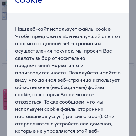
На складе
Цена:
199
Наш веб-сайт использует файлы cookie
.99 €
10 месяцев 22 €
Чтобы предложить Вам наилучший опыт от
просмотра данной веб-страницы и
осуществления покупок, мы просим Вас
сделать выбор относительно
предпочтений маркетинга и
Logitech Pro X TKL Rapid, US,
производительности. Пожалуйста имейте в
розовый - Клавиатура
виду, что данная веб-страница использует
обязательные (необходимые) файлы
920-013253
cookie, от которых Вы не можете
На складе
отказаться. Также сообщаем, что мы
Цена:
используем cookie файлы сторонних
189
поставщиков услуг (третьих сторон). Они
.99 €
отправляются с устройств или доменов,
10 месяцев 20 €
которые не управляются этой веб-