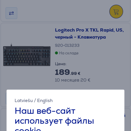
Logitech Pro X TKL Rapid, US,
черный - Клавиатура
920-013233
На складе
Цена:
189
.99 €
10 месяцев 20 €
Latviešu
/
English
Наш веб-сайт
Logitech PRO X 60, US, белый
использует файлы
- Беспроводная клавиатура
cookie
920-011930