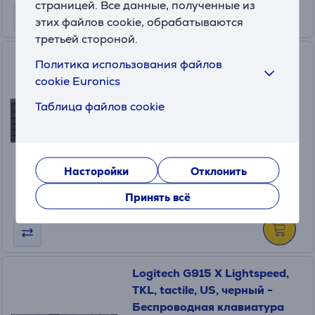
страницей. Все данные, полученные из
этих файлов cookie, обрабатываются
третьей стороной.
Logitech G515 Lightspeed,
Политика использования файлов
Tactile, US, черный -
cookie Euronics
Беспроводная клавиатура
Таблица файлов cookie
920-012538
На складе
Цена:
149
Насторойки
Отклонить
.99 €
10 месяцев 16 €
Принять всё
Logitech G915 X Lightspeed,
TKL, tactile, US, черный -
Беспроводная клавиатура