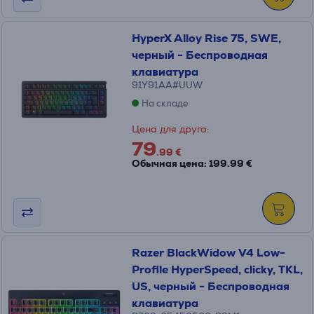
HyperX Alloy Rise 75, SWE,
черный - Беспроводная
клавиатура
91Y91AA#UUW
На складе
Цена для друга:
79
.99 €
Обычная цена: 199.99 €
Razer BlackWidow V4 Low-
Profile HyperSpeed, clicky, TKL,
US, черный - Беспроводная
клавиатура