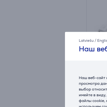
Latviešu
/
Engli
Наш веб
Hama, 
белый
Наш веб-сайт 
просмотра дан
002015
выбор относит
На ск
имейте в виду
Цена:
файлы cookie,
15
используем co