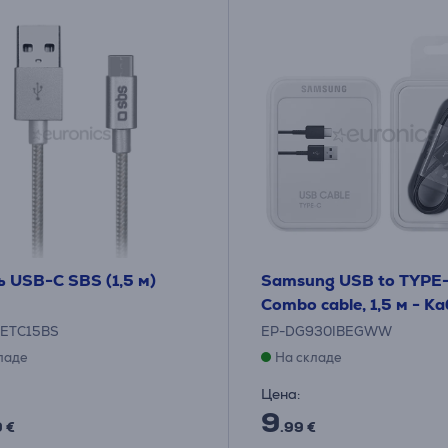
 USB-C SBS (1,5 м)
Samsung USB to TYPE
Combo cable, 1,5 м - К
ETC15BS
EP-DG930IBEGWW
ладе
На складе
Цена:
9
9 €
.99 €