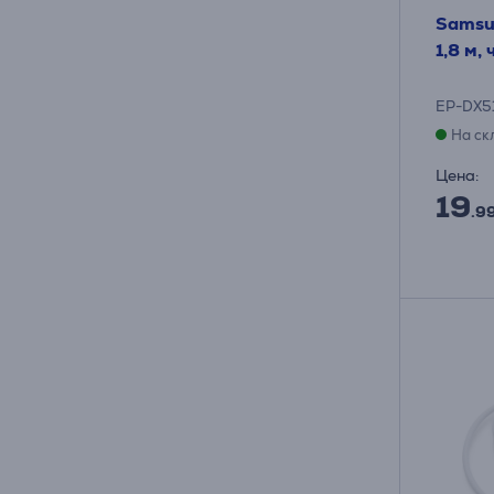
Samsun
1,8 м,
EP-DX5
На ск
Цена:
19
.9