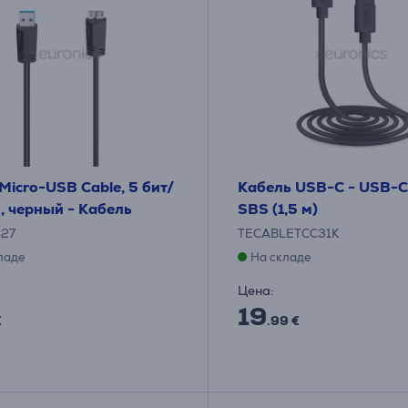
icro-USB Cable, 5 бит/
Кабель USB-C - USB-C 
 м, черный - Кабель
SBS (1,5 м)
27
TECABLETCC31K
ладе
На складе
Цена:
19
€
.99 €