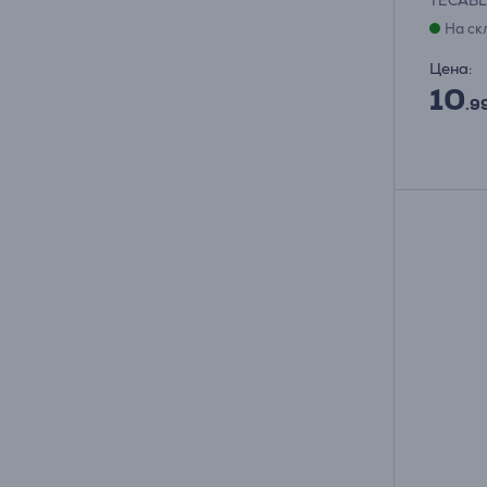
TECAB
На ск
Цена:
10
.9