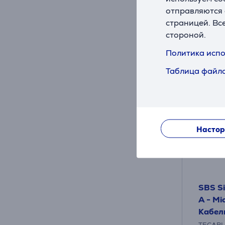
.9
отправляются 
страницей. Вс
стороной.
Политика испо
Таблица файло
Настор
SBS Si
A - Mi
Кабел