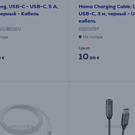
g, USB-C - USB-C, 5 А,
Hama Charging Cable, 
 черный - Кабель
USB-C, 3 м, черный - 
кабель
10JBEGEU
00201597
ладе
На складе
Цена:
10
9 €
.99 €