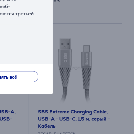
.99 €
 веб-
ваются третьей
ять всё
USB-A,
SBS Extreme Charging Cable,
 USB-
USB-A - USB-C, 1,5 м, серый -
Кабель