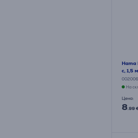
Hama M
с, 1,5
002006
На ск
Цена:
8
.99 