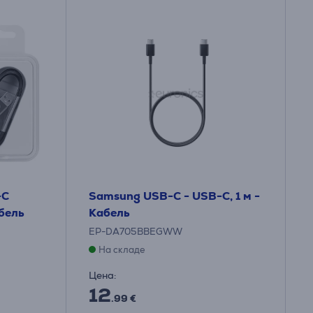
-C
Samsung USB-C - USB-C, 1 м -
абель
Кабель
EP-DA705BBEGWW
На складе
Цена:
12
.99 €