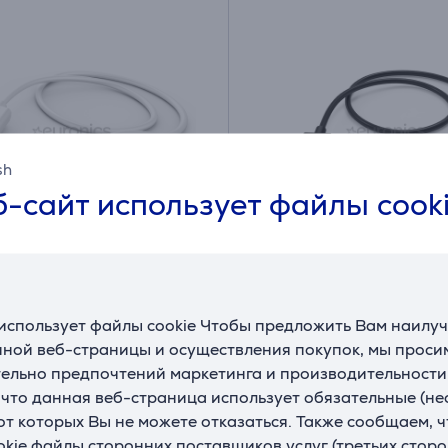
sh
-сайт использует файлы cook
USB A - Lightning, 1 м,
Hama Charging Cable, 
 - Кабель
USB-C, 1 м, черный - 
использует файлы cookie Чтобы предложить Вам наилу
кабель
ной веб-страницы и осуществления покупок, мы просим
79
00201594
ельно предпочтений маркетинга и производительности
ладе
На складе
, что данная веб-страница использует обязательные (н
Цена:
 от которых Вы не можете отказаться. Также сообщаем, 
7
okie файлы сторонних поставщиков услуг (третьих сторо