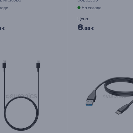
LEMICROBS
00201595
ладе
На складе
Цена:
8
9 €
.99 €