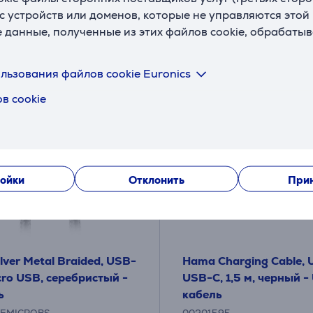
9 €
.99 €
с устройств или доменов, которые не управляются этой
е данные, полученные из этих файлов cookie, обрабаты
льзования файлов cookie Euronics
в cookie
ойки
Отклонить
Прин
lver Metal Braided, USB-
Hama Charging Cable, 
cro USB, серебристый -
USB-C, 1,5 м, черный -
ь
кабель