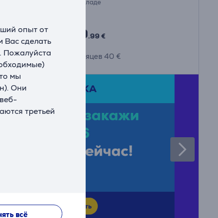
На складе
Цена:
чший опыт от
379
.99 €
 Вас сделать
. Пожалуйста
10 месяцев 40 €
еобходимые)
что мы
н). Они
 веб-
ваются третьей
ять всё