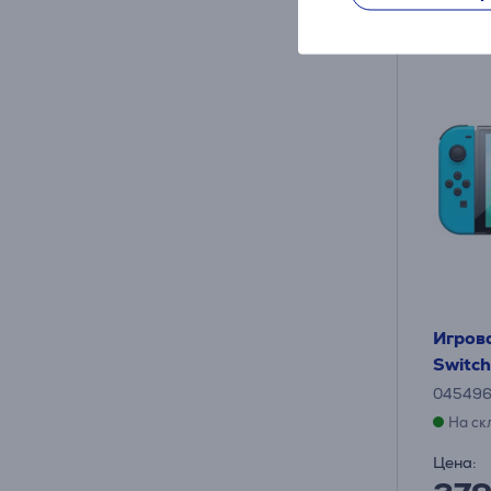
Игров
Switc
04549
На ск
Цена: