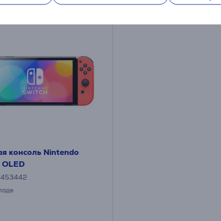
ая консоль Nintendo
h OLED
6453442
ладе