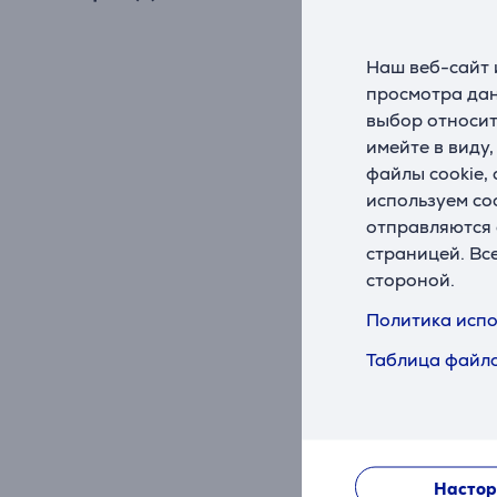
На ск
Цена:
Наш веб-сайт 
56
просмотра дан
выбор относит
10 мес
имейте в виду
файлы cookie,
используем co
отправляются 
страницей. Вс
стороной.
Политика испо
Таблица файло
Настор