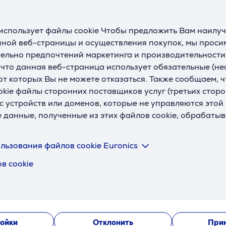
ладе
На складе
Цена:
использует файлы cookie Чтобы предложить Вам наилу
9
589
.99 €
.99 €
ной веб-страницы и осуществления покупок, мы просим
ельно предпочтений маркетинга и производительности
яцев 60 €
10 месяцев 63 €
, что данная веб-страница использует обязательные (н
 от которых Вы не можете отказаться. Также сообщаем, 
okie файлы сторонних поставщиков услуг (третьих сторо
с устройств или доменов, которые не управляются этой
е данные, полученные из этих файлов cookie, обрабаты
льзования файлов cookie Euronics
в cookie
ойки
Отклонить
Прин