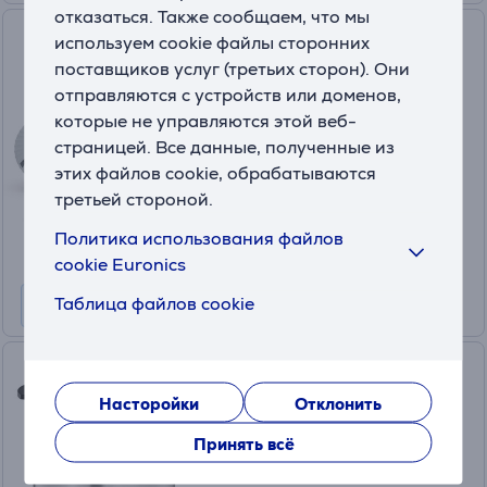
отказаться. Также сообщаем, что мы
Ninja, Swirl by CREAMi Soft
используем cookie файлы сторонних
Serve, 2 шт. - Стаканчики для
поставщиков услуг (третьих сторон). Они
мороженицы
отправляются с устройств или доменов,
XSK7PNTLD2EUK
которые не управляются этой веб-
На складе
страницей. Все данные, полученные из
этих файлов cookie, обрабатываются
Цена:
29
третьей стороной.
.99 €
Политика использования файлов
cookie Euronics
Таблица файлов cookie
WMF KitchenMinis, 0,3 л,
нерж. сталь - Мороженица
Насторойки
Отклонить
416450011
Принять всё
На складе