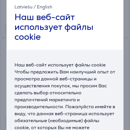
379
.99 €
Latviešu
/
English
10 месяцев 40 €
Наш веб-сайт
использует файлы
cookie
Ninja Slushi, синий/серый -
Прибор для приготовления
замороженных напитков
Наш веб-сайт использует файлы cookie
(4)
FS301EU
Чтобы предложить Вам наилучший опыт от
На складе
просмотра данной веб-страницы и
осуществления покупок, мы просим Вас
Цена для друга:
сделать выбор относительно
299
.99 €
предпочтений маркетинга и
Обычная цена: 359.99 €
производительности. Пожалуйста имейте в
10 месяцев 32 €
виду, что данная веб-страница использует
обязательные (необходимые) файлы
cookie, от которых Вы не можете