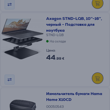
Axagon STND-LQB, 10''-16'',
черный - Подставка для
ноутбука
STND-LQB
На складе
Цена:
44
.99 €
Измельчитель бумаги Hama
Home X10CD
00050543