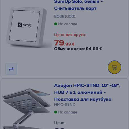
SumUp Solo, белый -
Считыватель карт
800610001
На складе
Цена для друга:
79
.99 €
Обычная цена: 94.99 €
Axagon HMC-STND, 10''-16'',
HUB 7 в 1, алюминий -
Подставка для ноутбука
HMC-STND
На складе
Цена: