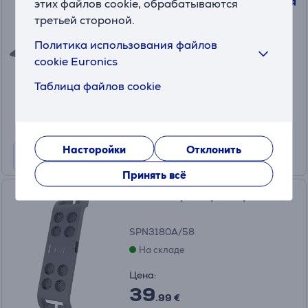
Охлаждающая подставка для
этих файлов cookie, обрабатываются
ноутбука
третьей стороной.
24613
Политика использования файлов
На складе
cookie Euronics
Цена:
Таблица файлов cookie
29
.99 €
Насторойки
Отклонить
Принять всё
Сетевой фильтр Philips
SPN3180A/58
На складе
Цена:
39
.99 €