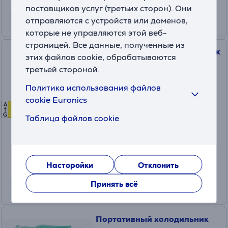
поставщиков услуг (третьих сторон). Они
Информационный лист
отправляются с устройств или доменов,
которые не управляются этой веб-
страницей. Все данные, полученные из
Автомобильный холодильник
этих файлов cookie, обрабатываются
Igloo, 42 л, AC/DC, 12/230 В,
третьей стороной.
синий
Политика использования файлов
IE42ACDC
cookie Euronics
A
D
D
На складе
G
Таблица файлов cookie
Цена для друга:
149
.99 €
Обычная цена: 199.99 €
10 месяцев 16 €
Насторойки
Отклонить
Информационный лист
Принять всё
Портативный холодильник