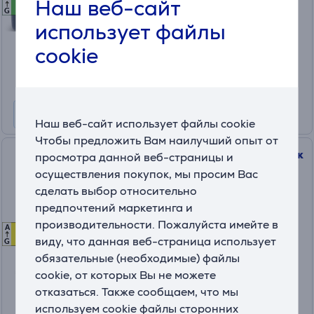
Наш веб-сайт
B
B
На складе
G
использует файлы
Цена:
399
cookie
.99 €
10 месяцев 43 €
Информационный лист
Наш веб-сайт использует файлы cookie
Чтобы предложить Вам наилучший опыт от
Автомобильный холодильник
просмотра данной веб-страницы и
Igloo 24 L, DC 12 В, синий
осуществления покупок, мы просим Вас
сделать выбор относительно
предпочтений маркетинга и
IE24DC
производительности. Пожалуйста имейте в
A
D
D
На складе
виду, что данная веб-страница использует
G
обязательные (необходимые) файлы
Цена для друга:
cookie, от которых Вы не можете
59
.99 €
отказаться. Также сообщаем, что мы
Обычная цена: 79.99 €
используем cookie файлы сторонних