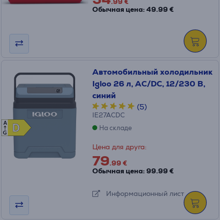
.99 €
Обычная цена: 49.99 €
Автомобильный холодильник
Igloo 26 л, AC/DC, 12/230 В,
синий
(5)
IE27ACDC
A
D
D
На складе
G
Цена для друга:
79
.99 €
Обычная цена: 99.99 €
Информационный лист