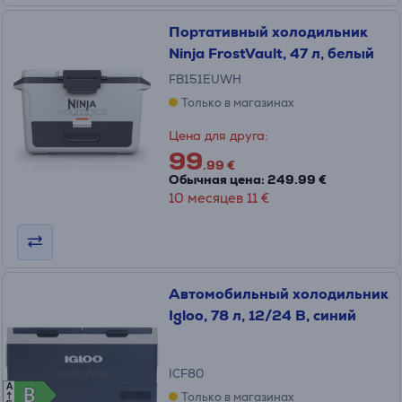
Портативный холодильник
Ninja FrostVault, 47 л, белый
FB151EUWH
Только в магазинах
Цена для друга:
99
.99 €
Обычная цена: 249.99 €
10 месяцев 11 €
Автомобильный холодильник
Igloo, 78 л, 12/24 В, синий
ICF80
A
B
B
Только в магазинах