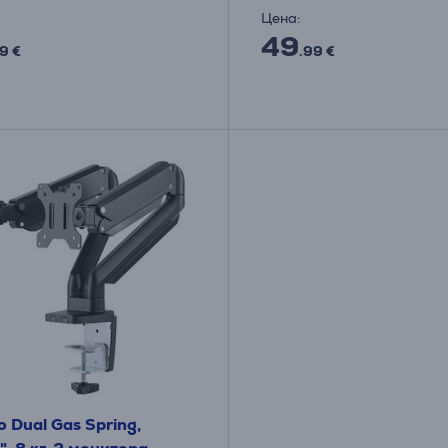
Цена:
49
9 €
.99 €
o Dual Gas Spring,