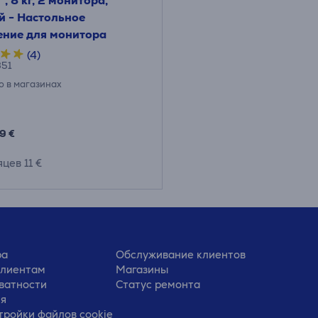
", 8 кг, 2 монитора,
й - Настольное
ение для монитора
(4)
51
о в магазинах
9 €
цев 11 €
ра
Обслуживание клиентов
клиентам
Магазины
ватности
Статус ремонта
ия
тройки файлов cookie