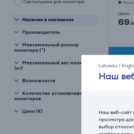
Светильники для монитора
На ск
Цена:
Наличие в магазинах
69
.9
Производитель
Максимальный размер
монитора (")
Максимальный вес монитора
Latviešu
/
Engli
(кг)
Наш веб
Возможности
Количество устанавливаемых
мониторов
Цена (€)
Наш веб-сайт 
просмотра дан
выбор относит
имейте в виду