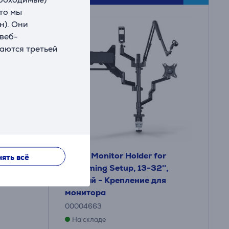
что мы
н). Они
 веб-
ваются третьей
nt, 13-
Hama Monitor Holder for
ять всё
ие для
Streaming Setup, 13-32'',
черный - Крепление для
монитора
00004663
На складе