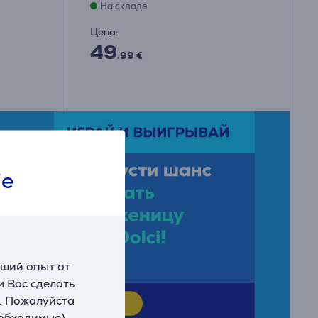
На складе
Цена:
49
.99 €
ie
чший опыт от
 Вас сделать
. Пожалуйста
еобходимые)