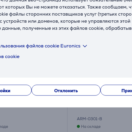
 от которых Вы не можете отказаться. Также сообщаем, 
okie файлы сторонних поставщиков услуг (третьих сторо
с устройств или доменов, которые не управляются этой
е данные, полученные из этих файлов cookie, обрабаты
льзования файлов cookie Euronics
в cookie
Monta, закаленное
Deltaco Triple Desk Mou
ойки
Отклонить
Прин
, черный - Подставка
27'', черный - Креплен
онитора
монитора
ARM-0301-B
ладе
На складе