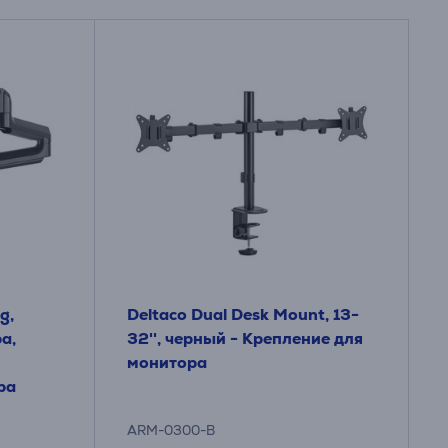
g,
Deltaco Dual Desk Mount, 13-
ра,
32'', черный - Крепление для
монитора
ра
ARM-0300-B