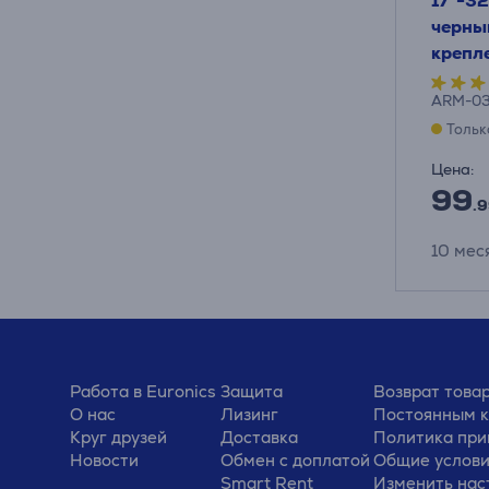
17"-32
черны
крепл
ARM-03
Тольк
Цена:
99
.9
10 меся
Работа в Euronics
Защита
Возврат това
О нас
Лизинг
Постоянным 
Круг друзей
Доставка
Политика при
Новости
Обмен с доплатой
Общие услов
Smart Rent
Изменить нас