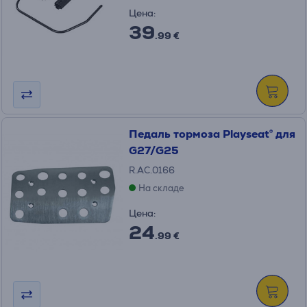
Цена:
39
.99 €
Педаль тормоза Playseat® для
G27/G25
R.AC.0166
На складе
Цена:
24
.99 €