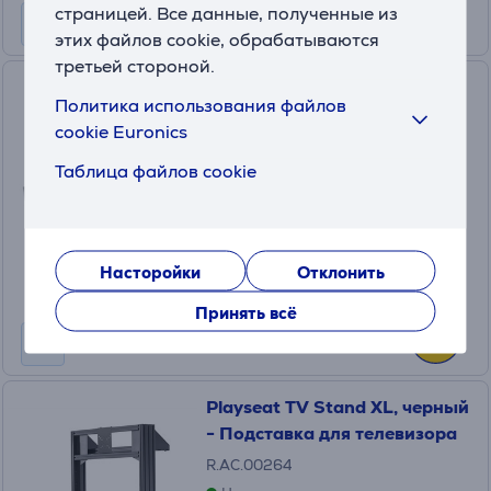
страницей. Все данные, полученные из
этих файлов cookie, обрабатываются
третьей стороной.
Seisuk PRO, белый -
Политика использования файлов
Кабельный короб
cookie Euronics
KAABLIKORVV
Таблица файлов cookie
На складе
Цена:
34
.99 €
Насторойки
Отклонить
Принять всё
Playseat TV Stand XL, черный
- Подставка для телевизора
R.AC.00264