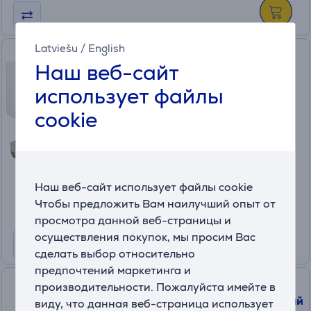
Latviešu
/
English
iRobot Roomba® Max 705
Наш веб-сайт
Combo, сухая и влажная
уборка, белый - Робот-
использует файлы
пылесос
cookie
X185240/705CMAXW
На складе
Цена:
1099 €
Наш веб-сайт использует файлы cookie
10 месяцев 116 €
Чтобы предложить Вам наилучший опыт от
просмотра данной веб-страницы и
осуществления покупок, мы просим Вас
сделать выбор относительно
предпочтений маркетинга и
Ecovacs Deebot Mini, сухая и
производительности. Пожалуйста имейте в
влажная уборка, синий/белый
виду, что данная веб-страница использует