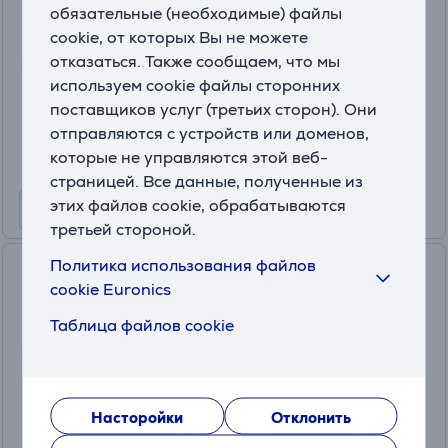
- Робот-пылесос
обязательные (необходимые) файлы
DEEBOTMINI/478425
cookie, от которых Вы не можете
На складе
отказаться. Также сообщаем, что мы
используем cookie файлы сторонних
Цена:
поставщиков услуг (третьих сторон). Они
299
.99 €
отправляются с устройств или доменов,
10 месяцев 32 €
которые не управляются этой веб-
страницей. Все данные, полученные из
этих файлов cookie, обрабатываются
третьей стороной.
Политика использования файлов
Xiaomi Vacuum S40C, сухая и
cookie Euronics
влажная уборка, белый -
Робот-пылесос
Таблица файлов cookie
BHR9664EU/S40C
На складе
Цена:
Насторойки
179
Отклонить
.99 €