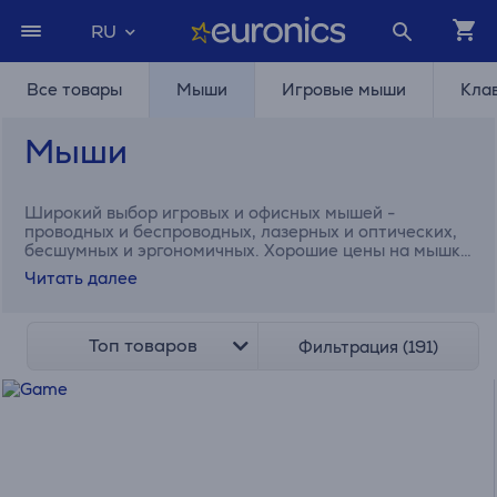
RU
Все товары
Мыши
Игровые мыши
Кла
Мыши
Широкий выбор игровых и офисных мышей -
проводных и беспроводных, лазерных и оптических,
бесшумных и эргономичных. Хорошие цены на мышки
от Logitech, SteelSeries, Razer, Trust и тд.
Читать далее
Топ товаров
Фильтрация (191)