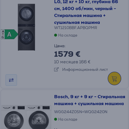
LG, 12 кг + 10 кг, глубина 66
см, 1400 об/мин, черный -
Стиральная машина +
сушильная машина
WT1210BBF.APBQPMR
A
A
A
На складе
G
Цена:
1579 €
10 месяцев 166 €
Информационный лист
Bosch, 9 кг + 9 кг - Стиральная
машина + сушильная машина
WGG244Z0SN+WQG2420N
На складе