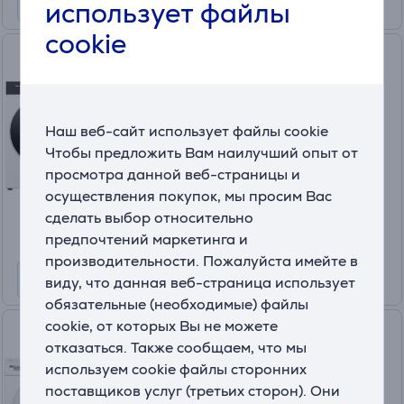
использует файлы
cookie
Hisense, 10,5 кг + 8 кг -
Стиральная машина +
сушильная машина
WF5I1045BWQ+DH5I804B
Наш веб-сайт использует файлы cookie
На складе
Чтобы предложить Вам наилучший опыт от
Цена:
просмотра данной веб-страницы и
999
осуществления покупок, мы просим Вас
.99 €
сделать выбор относительно
10 месяцев 106 €
предпочтений маркетинга и
производительности. Пожалуйста имейте в
виду, что данная веб-страница использует
обязательные (необходимые) файлы
cookie, от которых Вы не можете
Bosch, 10 кг + 9 кг -
отказаться. Также сообщаем, что мы
Стиральная машина +
используем cookie файлы сторонних
сушильная машина
поставщиков услуг (третьих сторон). Они
WGG254FLS+WQG2420ASN