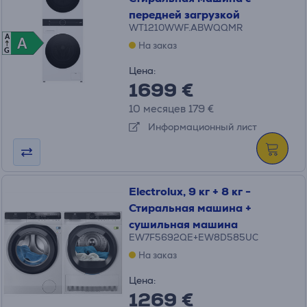
передней загрузкой
WT1210WWF.ABWQQMR
A
A
A
На заказ
G
Цена:
1699 €
10 месяцев 179 €
Информационный лист
Electrolux, 9 кг + 8 кг -
Стиральная машина +
сушильная машина
EW7F5692QE+EW8D585UC
На заказ
Цена:
1269 €