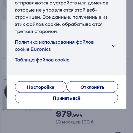
отправляются с устройств или доменов,
На складе
которые не управляются этой веб-
Цена:
страницей. Все данные, полученные из
1359 €
этих файлов cookie, обрабатываются
третьей стороной.
10 месяцев 143 €
Политика использования файлов
cookie Euronics
Таблица файлов cookie
Samsung, 10 кг+ 9 кг -
Стиральная машина +
сушильная машина
Насторойки
Отклонить
WW10FG5U34A+DV90DG5
На складе
Принять всё
Цена:
979
.99 €
10 месяцев 103 €