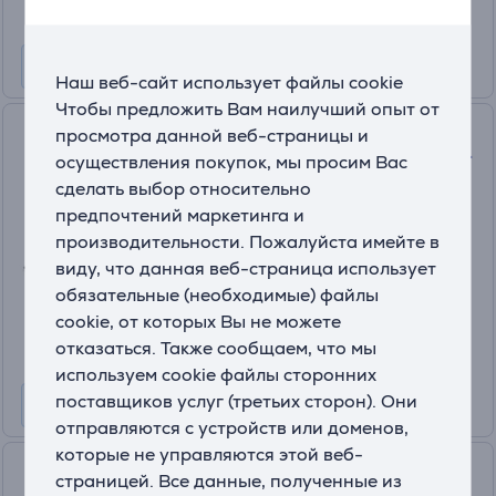
Наш веб-сайт использует файлы cookie
Чтобы предложить Вам наилучший опыт от
Satechi 4-in-1 USB-C Slim
просмотра данной веб-страницы и
Multiport Adapter 4K, серый -
осуществления покупок, мы просим Вас
USB-хаб
сделать выбор относительно
ST-P4SM
предпочтений маркетинга и
На складе
производительности. Пожалуйста имейте в
виду, что данная веб-страница использует
Цена:
обязательные (необходимые) файлы
64
.99 €
cookie, от которых Вы не можете
отказаться. Также сообщаем, что мы
используем cookie файлы сторонних
поставщиков услуг (третьих сторон). Они
отправляются с устройств или доменов,
которые не управляются этой веб-
Hama USB-C Hub, 3x USB-A
страницей. Все данные, полученные из
3.2 Gen 1, USB-C, HDMI, LAN,