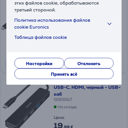
этих файлов cookie, обрабатываются
черный - USB-хаб
третьей стороной.
00200144
Политика использования файлов
На складе
cookie Euronics
Цена:
29
Таблица файлов cookie
.99 €
Насторойки
Отклонить
Принять всё
Hama USB-C Hub, 3x USB-A,
USB-C, HDMI, черный - USB-
хаб
00200117
На складе
Цена:
19
.99 €