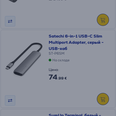
Satechi 6-in-1 USB-C Slim
Multiport Adapter, серый -
USB-хаб
ST-P6SM
На складе
Цена:
74
.99 €
SumUp Terminal, белый -