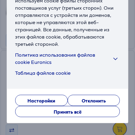
используем cookie файлы сторонних
Цена:
поставщиков услуг (третьих сторон). Они
189
.99 €
отправляются с устройств или доменов,
10 месяцев 20 €
которые не управляются этой веб-
страницей. Все данные, полученные из
этих файлов cookie, обрабатываются
третьей стороной.
Политика использования файлов
Ninja Double Stack XL 9,5 л,
cookie Euronics
2470 Вт, серый - Аэрогриль
(8)
Таблица файлов cookie
SL400EU
На складе
Цена:
269
Насторойки
Отклонить
.99 €
10 месяцев 29 €
Принять всё