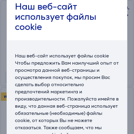
Наш веб-сайт
Ninja Air Fryer MAX PRO 6,2 л,
использует файлы
2000 Вт, черный - Аэрогриль
AF180EU
cookie
На складе
Цена:
169
.99 €
Наш веб-сайт использует файлы cookie
10 месяцев 18 €
Чтобы предложить Вам наилучший опыт от
просмотра данной веб-страницы и
осуществления покупок, мы просим Вас
сделать выбор относительно
предпочтений маркетинга и
Tefal XXL Dual Easy Fry, 2700
ИСПЫТАЙ В ТЕЧЕНИЕ 30 ДНЕЙ!
производительности. Пожалуйста имейте в
Вт, 11 л, темно-серый -
виду, что данная веб-страница использует
Аэрогриль
обязательные (необходимые) файлы
(15)
cookie, от которых Вы не можете
EY942HE0
отказаться. Также сообщаем, что мы
На складе