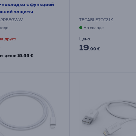
-накладка с функцией
льной защиты
712PBEGWW
TECABLETCC31K
ладе
На складе
я друга:
Цена:
19
€
.99 €
я цена: 19.99 €