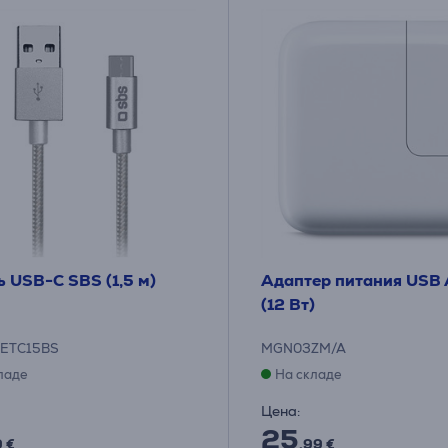
 USB-C SBS (1,5 м)
Адаптер питания USB 
(12 Вт)
ETC15BS
MGN03ZM/A
ладе
На складе
Цена:
25
9 €
.99 €