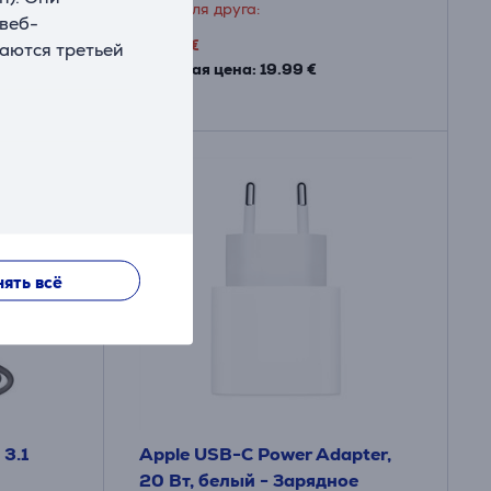
Цена для друга:
 веб-
9
.99 €
ваются третьей
Обычная цена: 19.99 €
ять всё
3.1
Apple USB-C Power Adapter,
20 Вт, белый - Зарядное