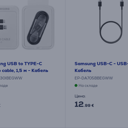
ng USB to TYPE-C
Samsung USB-C - USB-C
cable, 1,5 м - Кабель
Кабель
930IBEGWW
EP-DA705BBEGWW
ладе
На складе
Цена:
12
€
.99 €