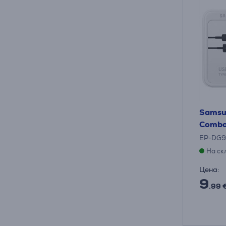
Samsu
Combo 
EP-DG
На ск
Цена:
9
.99 