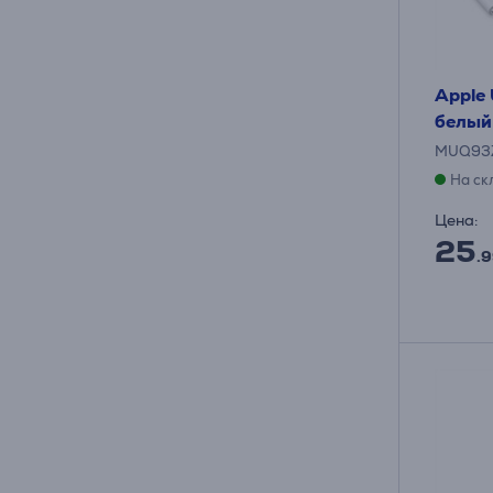
Apple 
белый
MUQ93
На ск
Цена:
25
.9