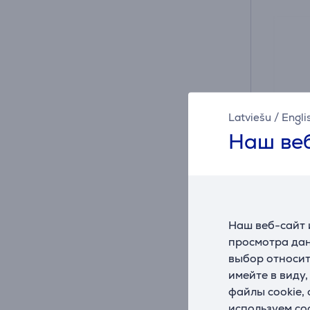
Latviešu
/
Engli
Наш веб
Hama M
с, 1,5
Наш веб-сайт 
просмотра дан
выбор относит
002006
имейте в виду
файлы cookie,
На ск
используем co