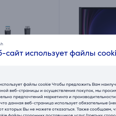
sh
-сайт использует файлы cook
icro-USB Cable, 5 бит/
Samsung Galaxy S9+ / 
 м, черный - Кабель
Privacy Screen, черный
использует файлы cookie Чтобы предложить Вам наилу
Чехол-накладка с фун
ной веб-страницы и осуществления покупок, мы просим
визуальной защиты
ельно предпочтений маркетинга и производительности
27
EF-NX812PBEGWW
, что данная веб-страница использует обязательные (н
 от которых Вы не можете отказаться. Также сообщаем, 
ладе
На складе
okie файлы сторонних поставщиков услуг (третьих сторо