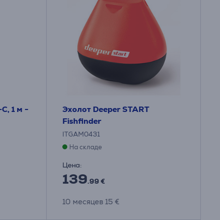
, 1 м -
Эхолот Deeper START
Fishfinder
ITGAM0431
На складе
Цена:
139
.99 €
10 месяцев 15 €