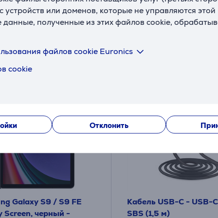
Цена для друга:
с устройств или доменов, которые не управляются этой
9
€
.99 €
е данные, полученные из этих файлов cookie, обрабаты
Обычная цена: 19.99 €
льзования файлов cookie Euronics
в cookie
ойки
Отклонить
Прин
ng Galaxy S9 / S9 FE
Кабель USB-C - USB-C 
y Screen, черный -
SBS (1,5 м)