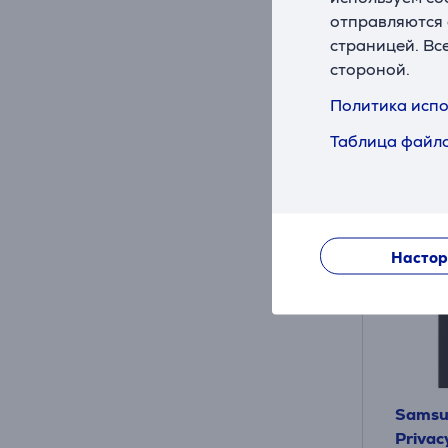
Цена:
отправляются 
8
.99 
страницей. Вс
стороной.
Политика испо
Таблица файло
Настор
Samsu
Privac