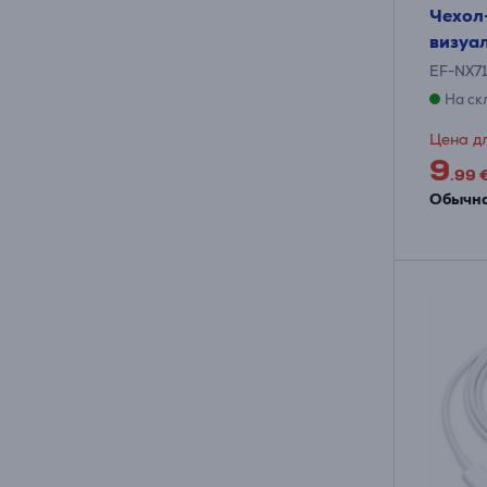
Чехол
визуа
EF-NX
На ск
Цена дл
9
.99 
Обычна