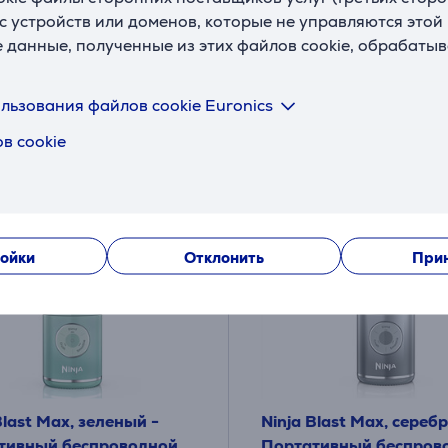
я друга:
Цена:
с устройств или доменов, которые не управляются этой
9
84
е данные, полученные из этих файлов cookie, обрабаты
.99 €
.99 €
я цена: 799.99 €
яцев 77 €
льзования файлов cookie Euronics
в cookie
ойки
Отклонить
Прин
Blast Max, зеленый -
Ninja Blast Max, сереб
тивный беспроводной
Портативный беспров