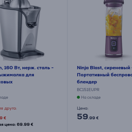
n, 160 Вт, нерж. сталь -
Ninja Blast, сиреневый 
ыжималка для
Портативный беспров
совых
блендер
4
BC151EUPR
ладе
На складе
я друга:
Цена:
59
9 €
.99 €
я цена: 69.99 €