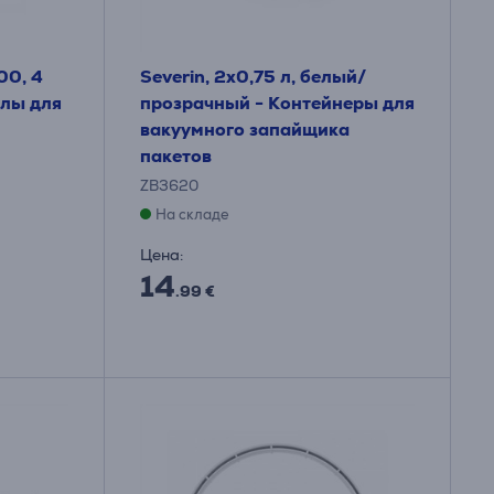
00, 4
Severin, 2x0,75 л, белый/
илы для
прозрачный - Контейнеры для
вакуумного запайщика
пакетов
ZB3620
На складе
Цена:
14
.99 €