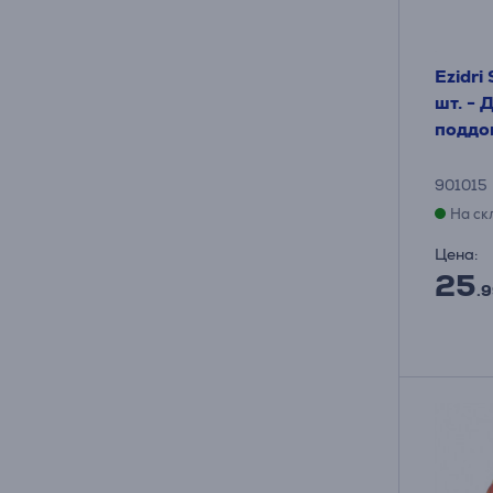
Ezidri
шт. -
поддо
901015
На ск
Цена:
25
.9