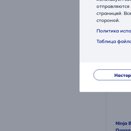
Цена дл
отправляются 
72
страницей. Вс
стороной.
Обычна
10 мес
Политика испо
Таблица файло
Настор
Ninja 
Порта