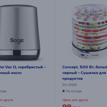
he Vac Q, серебристый -
Concept, 500 Вт, белы
мный насос
черный - Сушилка для
продуктов
SO-2020
ладе
На складе
я друга:
Цена для друга:
99