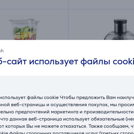
sh
-сайт использует файлы cook
использует файлы cookie Чтобы предложить Вам наилу
р Blendtec Designer
Соковыжималка Philips
ной веб-страницы и осуществления покупок, мы просим
Collection
ельно предпочтений маркетинга и производительности
(4)
, что данная веб-страница использует обязательные (н
4223B2B
HR1832/00
 от которых Вы не можете отказаться. Также сообщаем, 
ладе
На складе
okie файлы сторонних поставщиков услуг (третьих сторо