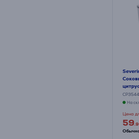
Severi
Соков
цитру
CP354
На ск
Цена дл
59
.9
Обычна