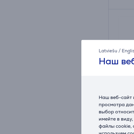
Latviešu
/
Engli
Наш веб
Наш веб-сайт 
Бленде
просмотра дан
625
выбор относит
имейте в виду
D625B
файлы cookie,
На ск
используем co