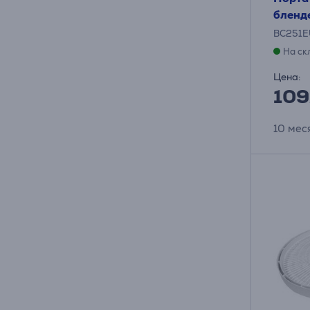
бленд
BC251
На ск
Цена:
109
10 мес