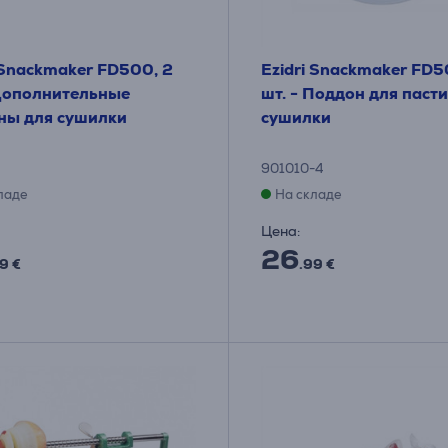
 Snackmaker FD500, 2
Ezidri Snackmaker FD5
 Дополнительные
шт. - Поддон для паст
ны для сушилки
сушилки
901010-4
ладе
На складе
Цена:
26
9 €
.99 €