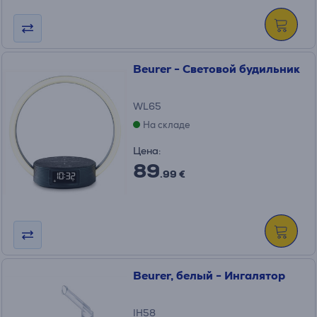
Beurer - Cветовой будильник
WL65
На складе
Цена:
89
.99 €
Beurer, белый - Ингалятор
IH58