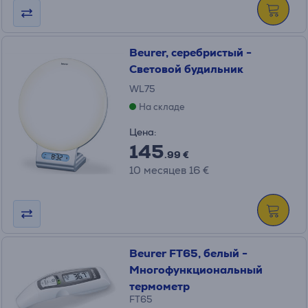
Beurer, серебристый -
Световой будильник
WL75
На складе
Цена:
145
.99 €
10 месяцев 16 €
Beurer FT65, белый -
Многофункциональный
термометр
FT65