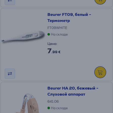
Beurer FT09, белый -
Термометр
FT09WHITE
На складе
Цена:
7
.99 €
Beurer HA 20, бежевый -
Слуховой аппарат
641.06
На складе