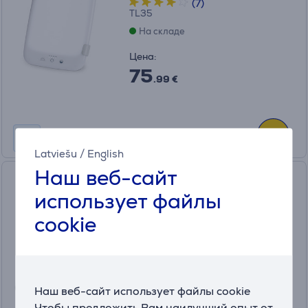
(7)
TL35
На складе
Цена:
75
.99 €
Latviešu
/
English
Наш веб-сайт
Beurer IH58 Kids, белый/
использует файлы
желтый - Детский ингалятор
IH58KIDS
cookie
На складе
Цена:
89
.99 €
Наш веб-сайт использует файлы cookie
Чтобы предложить Вам наилучший опыт от