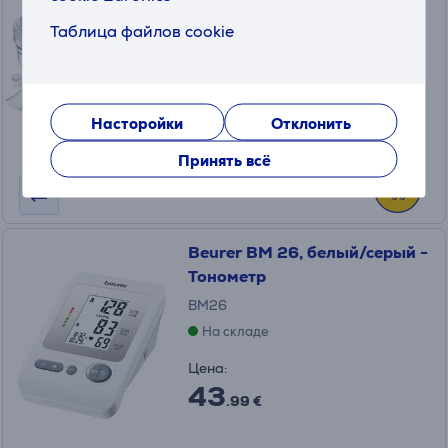
110125
Таблица файлов cookie
На складе
Цена:
20
.99 €
Насторойки
Отклонить
Принять всё
Beurer BM 26, белый/серый -
Тонометр
BM26
На складе
Цена:
43
.99 €