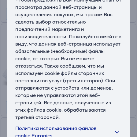
просмотра данной веб-страницы и
осуществления покупок, мы просим Вас
сделать выбор относительно
предпочтений маркетинга и
Beurer, белый - Прибор для
производительности. Пожалуйста имейте в
заживления кожи после
виду, что данная веб-страница использует
укусов насекомых
обязательные (необходимые) файлы
BR60
cookie, от которых Вы не можете
На складе
отказаться. Также сообщаем, что мы
Цена для друга:
используем cookie файлы сторонних
22
поставщиков услуг (третьих сторон). Они
.99 €
Обычная цена: 32.99 €
отправляются с устройств или доменов,
которые не управляются этой веб-
страницей. Все данные, полученные из
этих файлов cookie, обрабатываются
третьей стороной.
Beurer, IH 16 - Комплект
Политика использования файлов
аксессуаров для ингалятора
cookie Euronics