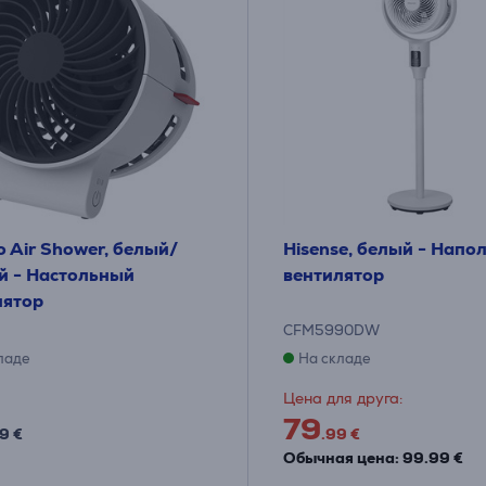
 Air Shower, белый/
Hisense, белый - Напо
й - Настольный
вентилятор
лятор
CFM5990DW
ладе
На складе
Цена для друга:
79
9 €
.99 €
Обычная цена: 99.99 €