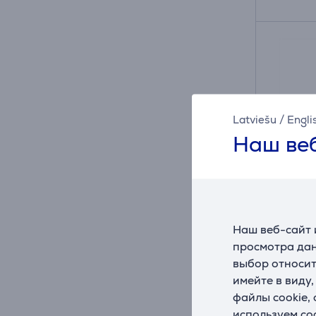
Latviešu
/
Engli
Наш веб
Наш веб-сайт 
Hisen
просмотра дан
венти
выбор относит
имейте в виду
CFM34
файлы cookie,
На ск
используем co