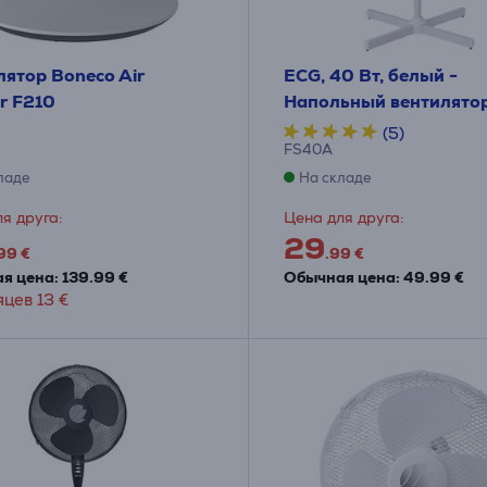
лятор Boneco Air
ECG, 40 Вт, белый -
r F210
Напольный вентилято
(5)
FS40A
ладе
На складе
я друга:
Цена для друга:
29
99 €
.99 €
я цена: 139.99 €
Обычная цена: 49.99 €
яцев 13 €