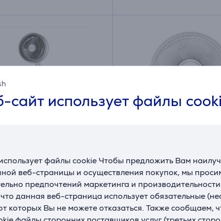
sh
-сайт использует файлы cook
использует файлы cookie Чтобы предложить Вам наилу
se, белый - Напольный
Philips Table Fan 1000 
ной веб-страницы и осуществления покупок, мы просим
лятор
белый - Настольный
ельно предпочтений маркетинга и производительности
вентилятор
, что данная веб-страница использует обязательные (н
9SW
CX1030/00
 от которых Вы не можете отказаться. Также сообщаем, 
ладе
На складе
okie файлы сторонних поставщиков услуг (третьих сторо