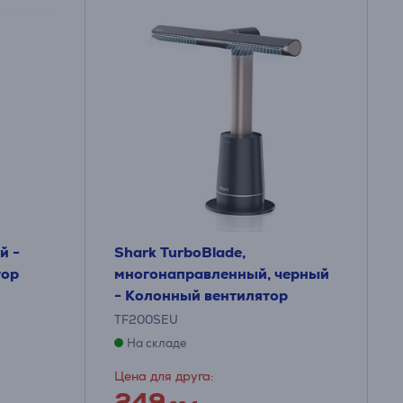
й -
Shark TurboBlade,
тор
многонаправленный, черный
- Колонный вентилятор
TF200SEU
На складе
Цена для друга:
249