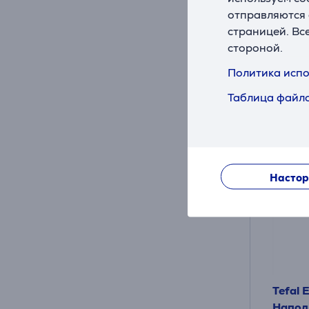
Цена дл
отправляются 
69
страницей. Вс
.9
стороной.
Обычна
Политика испо
Таблица файло
Настор
Tefal 
Напол