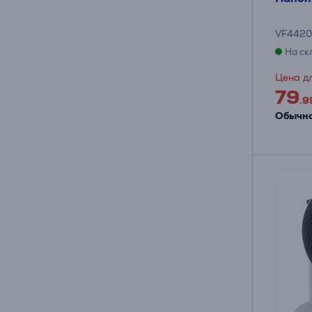
VF4420
На ск
Цена дл
79
.9
Обычна