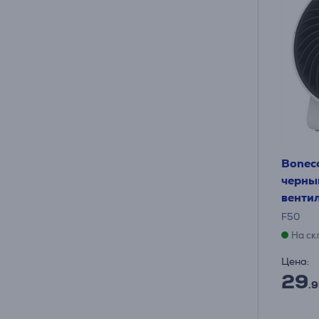
Boneco
черны
венти
F50
На ск
Цена:
29
.9