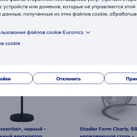
я друга:
Цена для друга:
с устройств или доменов, которые не управляются этой
41
е данные, полученные из этих файлов cookie, обрабаты
9 €
.99 €
я цена: 79.99 €
Обычная цена: 49.99 €
льзования файлов cookie Euronics
в cookie
ойки
Отклонить
Прин
Essential+, черный -
Stadler Form Charly, 56
ьный вентилятор
нержавеющая сталь -