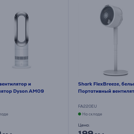
вентилятор и
Shark FlexBreeze, белы
лятор Dyson AM09
Портативный вентиля
FA220EU
ладе
На складе
Цена:
9
199