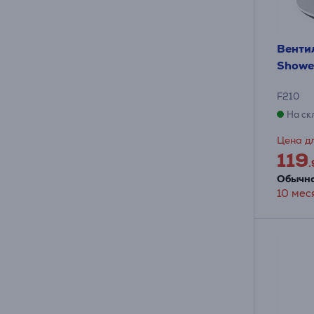
Венти
Showe
F210
На ск
Цена дл
119
.
Обычна
10 мес