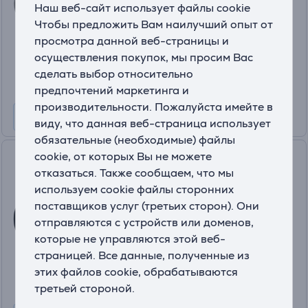
Наш веб-сайт использует файлы cookie
На складе
Чтобы предложить Вам наилучший опыт от
Цена:
просмотра данной веб-страницы и
17
осуществления покупок, мы просим Вас
.99 €
сделать выбор относительно
предпочтений маркетинга и
производительности. Пожалуйста имейте в
виду, что данная веб-страница использует
обязательные (необходимые) файлы
cookie, от которых Вы не можете
Beurer BM58, 32-40 см -
отказаться. Также сообщаем, что мы
Манжета для тонометра
используем cookie файлы сторонних
163246
поставщиков услуг (третьих сторон). Они
На складе
отправляются с устройств или доменов,
Цена:
которые не управляются этой веб-
22
страницей. Все данные, полученные из
.99 €
этих файлов cookie, обрабатываются
третьей стороной.