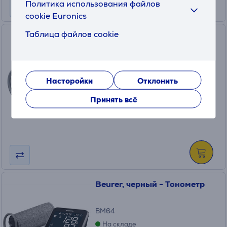
Политика использования файлов
cookie Euronics
Таблица файлов cookie
Beurer, BM55/85, 35-44 см -
Манжета для тонометра
163946
На складе
Насторойки
Отклонить
Цена:
Принять всё
23
.99 €
Beurer, черный - Тонометр
BM64
На складе