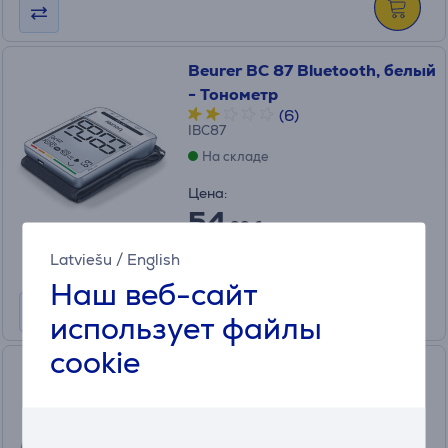
Beurer BC 87 Bluetooth, белый
- Тонометр
(6)
IBC87
На складе
Цена:
54
.99 €
Latviešu
/
English
Наш веб-сайт
использует файлы
cookie
Beurer BM40/BM26 XL, 32-
40 см - Манжета для
тонометра
162.973