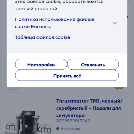
этих файлов cookie, обрабатываются
третьей стороной.
Nacon Starter Pack, Nintendo
Switch 2, голубой - Чехол для
Политика использования файлов
переноски
cookie Euronics
3665962028348
Таблица файлов cookie
На складе
Цена:
19
.99 €
Насторойки
Отклонить
Принять всё
Thrustmaster TPR, черный/
серебристый - Педали для
симулятора
3362932915249
На складе