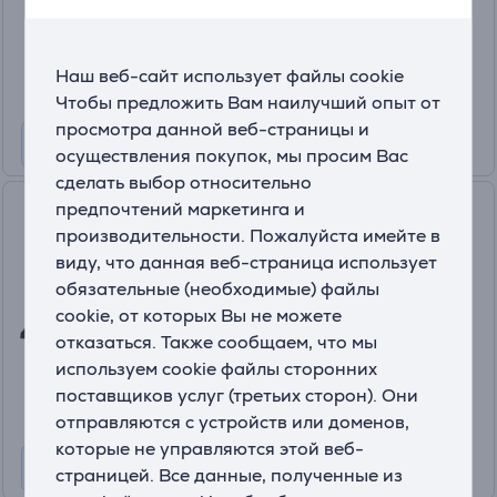
Цена:
26
.99 €
Наш веб-сайт использует файлы cookie
Чтобы предложить Вам наилучший опыт от
просмотра данной веб-страницы и
осуществления покупок, мы просим Вас
сделать выбор относительно
предпочтений маркетинга и
Thrustmaster T-Flight Full Kit,
производительности. Пожалуйста имейте в
PC, Xbox - Джойстик
виду, что данная веб-страница использует
3362934403089
обязательные (необходимые) файлы
На складе
cookie, от которых Вы не можете
Цена:
отказаться. Также сообщаем, что мы
199
используем cookie файлы сторонних
.99 €
поставщиков услуг (третьих сторон). Они
10 месяцев 22 €
отправляются с устройств или доменов,
которые не управляются этой веб-
страницей. Все данные, полученные из