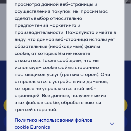
просмотра данной веб-страницы и
осуществления покупок, мы просим Вас
Лучший аэрогриль – как выбрать
сделать выбор относительно
подходящий?
предпочтений маркетинга и
производительности. Пожалуйста имейте в
Подробный обзор и рекомендации по выбору
виду, что данная веб-страница использует
лучшего аэрогриля, а также популярные модели.
обязательные (необходимые) файлы
02.12.2024
cookie, от которых Вы не можете
отказаться. Также сообщаем, что мы
используем cookie файлы сторонних
Если у Вас возникнут вопросы, обращайтесь к нам!
поставщиков услуг (третьих сторон). Они
67 555 888
отправляются с устройств или доменов,
которые не управляются этой веб-
(Мы отвечаем 10-21, Вс. 10-19)
страницей. Все данные, полученные из
этих файлов cookie, обрабатываются
Центр клиентов
третьей стороной.
Политика использования файлов
Магазины
cookie Euronics