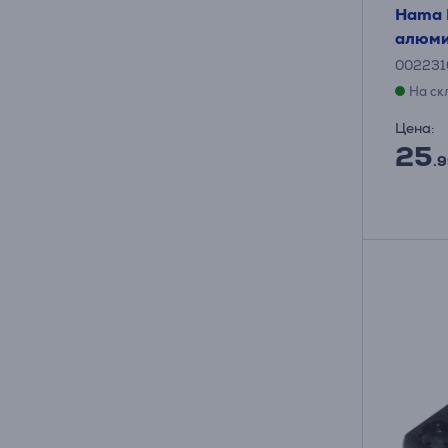
Hama P
алюми
002231
На ск
Цена:
25
.9