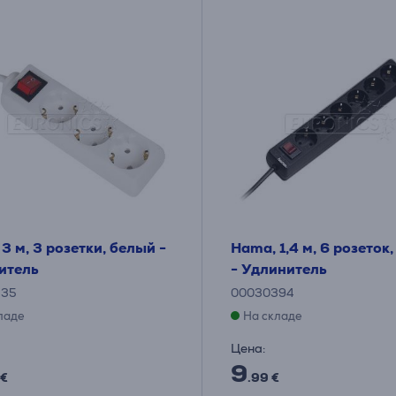
3 м, 3 розетки, белый -
Hama, 1,4 м, 6 розеток
итель
- Удлинитель
535
00030394
ладе
На складе
Цена:
9
 €
.99 €