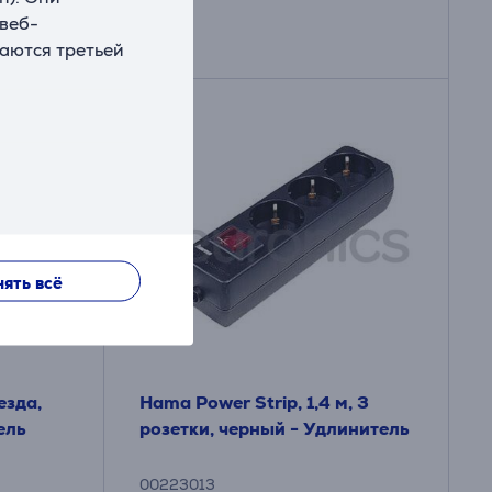
 веб-
ваются третьей
ять всё
езда,
Hama Power Strip, 1,4 м, 3
ель
розетки, черный - Удлинитель
00223013