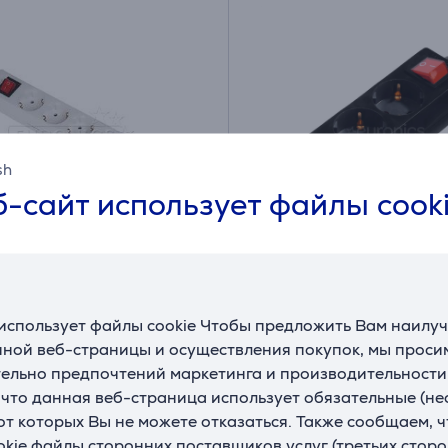
sh
-сайт использует файлы cook
итель Hama (3 м)
Hama Power Strip, 3 ро
3 м, черный - Удлинит
использует файлы cookie Чтобы предложить Вам наилу
533
00108816
ной веб-страницы и осуществления покупок, мы просим
ельно предпочтений маркетинга и производительности
ладе
На складе
, что данная веб-страница использует обязательные (н
Цена:
 от которых Вы не можете отказаться. Также сообщаем, 
11
9 €
.99 €
okie файлы сторонних поставщиков услуг (третьих сторо