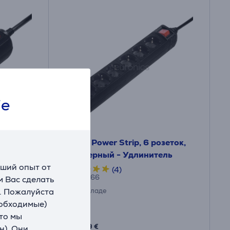
ie
зетки,
Hama Power Strip, 6 розеток,
ель
5 м, черный - Удлинитель
чший опыт от
(4)
00137266
 Вас сделать
. Пожалуйста
На складе
еобходимые)
Цена:
что мы
17
.99 €
н). Они