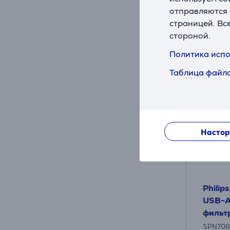
отправляются 
страницей. Вс
стороной.
Политика испо
Таблица файло
Настор
Philip
USB-A,
фильт
SPN70