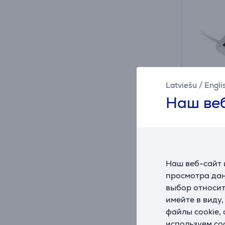
Latviešu
/
Engli
Наш веб
Удлин
Наш веб-сайт 
00030
просмотра дан
выбор относит
На ск
имейте в виду
Цена:
файлы cookie,
13
.9
используем co