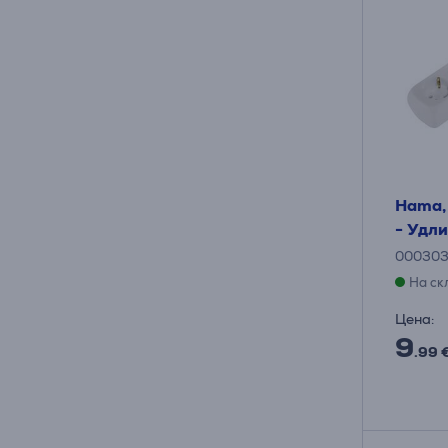
Hama, 
- Удл
00030
На ск
Цена:
9
.99 