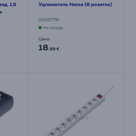
зд, 1,5
Удлинитель Hama (6 розеток)
ь
00047778
На складе
Цена:
18
.99 €