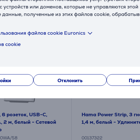
с устройств или доменов, которые не управляются этой
е данные, полученные из этих файлов cookie, обрабаты
льзования файлов cookie Euronics
в cookie
ойки
Отклонить
Прин
s, 6 розеток, USB-C,
Hama Power Strip, 3 гн
 2 м, белый - Сетевой
1,4 м, белый - Удлинит
р
60WA/58
00137322