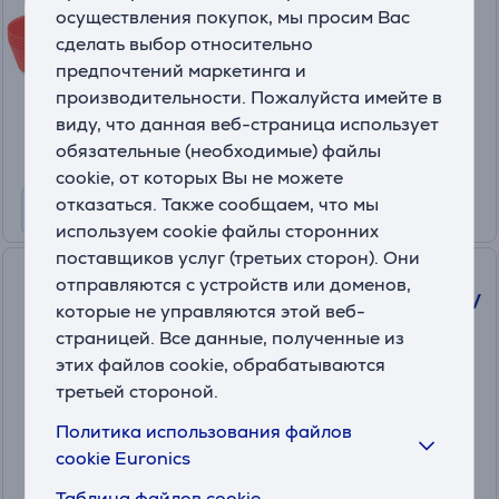
HD9945/01
осуществления покупок, мы просим Вас
На складе
сделать выбор относительно
предпочтений маркетинга и
Цена:
производительности. Пожалуйста имейте в
29
.99 €
виду, что данная веб-страница использует
обязательные (необходимые) файлы
cookie, от которых Вы не можете
отказаться. Также сообщаем, что мы
используем cookie файлы сторонних
поставщиков услуг (третьих сторон). Они
Tefal Infinity Mix+, 1600 Вт,
отправляются с устройств или доменов,
1,75 л + 600 мл, серебристый/
которые не управляются этой веб-
черный - Блендер + бутылка
страницей. Все данные, полученные из
BL91HD31
этих файлов cookie, обрабатываются
На складе
третьей стороной.
Цена:
Политика использования файлов
239
cookie Euronics
.99 €
10 месяцев 26 €
Таблица файлов cookie