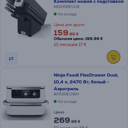
Комплект ножей c подставкой
K62006EUUK
На складе
Цена для друга:
159
.99 €
Обычная цена: 199.99 €
10 месяцев 17 €
Ninja Foodi FlexDrawer Dual,
10,4 л, 2470 Вт, белый -
Аэрогриль
AF500EUWH
На складе
Цена:
269
.99 €
10 месяцев 29 €