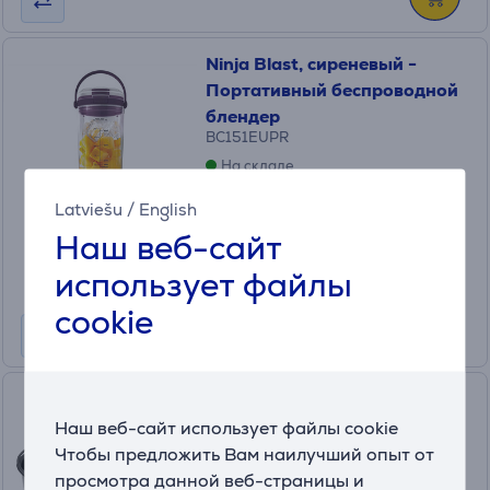
Ninja Blast, сиреневый -
Портативный беспроводной
блендер
BC151EUPR
На складе
Цена:
Latviešu
/
English
59
Наш веб-сайт
.99 €
использует файлы
cookie
Philips AirFryer XL,
дополнительный аксессуар -
Наш веб-сайт использует файлы cookie
Комплект для выпечки + 9
Чтобы предложить Вам наилучший опыт от
форм для кексов
просмотра данной веб-страницы и