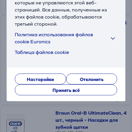
которые не управляются этой веб-
страницей. Все данные, полученные из
этих файлов cookie, обрабатываются
Braun Oral-B UltimateClean, 4
третьей стороной.
шт., белый - Насадки для
Политика использования файлов
зубной щетки
cookie Euronics
IOUC-4WHITE
На складе
Таблица файлов cookie
Цена для друга:
39
.99 €
Обычная цена: 45.99 €
Насторойки
Отклонить
Принять всё
Braun Oral-B UltimateClean, 4
шт., черный - Насадки для
зубной щетки