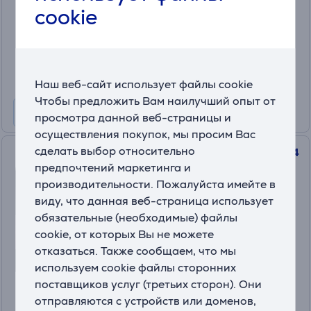
На складе
cookie
Цена:
55
.99 €
Наш веб-сайт использует файлы cookie
Чтобы предложить Вам наилучший опыт от
просмотра данной веб-страницы и
осуществления покупок, мы просим Вас
сделать выбор относительно
Braun Oral-B iO Gentle Care, 4
предпочтений маркетинга и
шт., черный - Насадки для
производительности. Пожалуйста имейте в
зубной щетки
виду, что данная веб-страница использует
IQGC-4BLACK
обязательные (необходимые) файлы
На складе
cookie, от которых Вы не можете
Цена для друга:
отказаться. Также сообщаем, что мы
39
.99 €
используем cookie файлы сторонних
Обычная цена: 45.99 €
поставщиков услуг (третьих сторон). Они
отправляются с устройств или доменов,