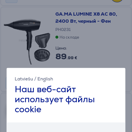
GA.MA LUMINE X8 AC 80,
2400 Вт, черный - Фен
PH0231
На складе
Цена:
89
.99 €
Latviešu
/
English
Наш веб-сайт
использует файлы
Philips 3000 Series, 1600 Вт,
cookie
серый - Фен
BHD321/00
На складе