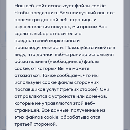
Цена:
Наш веб-сайт использует файлы cookie
32
.99 €
Чтобы предложить Вам наилучший опыт от
просмотра данной веб-страницы и
осуществления покупок, мы просим Вас
сделать выбор относительно
предпочтений маркетинга и
производительности. Пожалуйста имейте в
Valera Vanity Performance,
виду, что данная веб-страница использует
2400 Вт, зеленый - Фен
обязательные (необходимые) файлы
cookie, от которых Вы не можете
VA8612RCDS
отказаться. Также сообщаем, что мы
На складе
используем cookie файлы сторонних
Цена:
поставщиков услуг (третьих сторон). Они
125
отправляются с устройств или доменов,
.99 €
которые не управляются этой веб-
10 месяцев 14 €
страницей. Все данные, полученные из
этих файлов cookie, обрабатываются
третьей стороной.