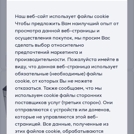
PF2101
На складе
Наш веб-сайт использует файлы cookie
Чтобы предложить Вам наилучший опыт от
Цена:
просмотра данной веб-страницы и
139
.99 €
осуществления покупок, мы просим Вас
10 месяцев 15 €
сделать выбор относительно
предпочтений маркетинга и
производительности. Пожалуйста имейте в
виду, что данная веб-страница использует
обязательные (необходимые) файлы
Stollar, 710 Вт, черный/нерж.
cookie, от которых Вы не можете
сталь - Хлебопечка
отказаться. Также сообщаем, что мы
MCS520
используем cookie файлы сторонних
поставщиков услуг (третьих сторон). Они
На складе
отправляются с устройств или доменов,
Цена:
которые не управляются этой веб-
119
.99 €
страницей. Все данные, полученные из
10 месяцев 13 €
этих файлов cookie, обрабатываются