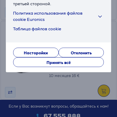
третьей стороной.
Политика использования файлов
cookie Euronics
Tefal Pain Plaisir, 700 Вт,
Таблица файлов cookie
черный/красный -
Хлебопечка
PF2208
На складе
Насторойки
Отклонить
Цена:
Принять всё
149
.99 €
10 месяцев 16 €
Если у Вас возникнут вопросы, обращайтесь к нам!
67 555 888