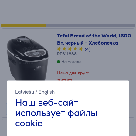
Tefal Bread of the World, 1600
Вт, черный - Хлебопечка
(4)
PF611838
На складе
Цена для друга:
199
.99 €
Обычная цена: 249.99 €
Latviešu
/
English
10 месяцев 22 €
Наш веб-сайт
использует файлы
cookie
Tefal Pain Dore, 700 Вт,
белый/черный - Хлебопечка