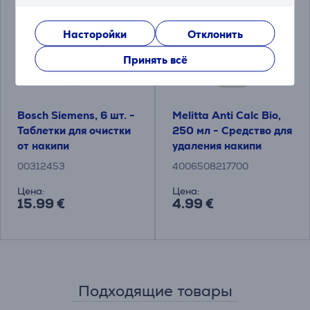
Насторойки
Отклонить
Принять всё
Bosch Siemens, 6 шт. -
Melitta Anti Calc Bio,
Таблетки для очистки
250 мл - Средство для
от накипи
удаления накипи
00312453
4006508217700
Цена:
Цена:
15.99 €
4.99 €
Подходящие товары