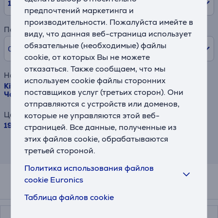
10
мес.
предпочтений маркетинга и
производительности. Пожалуйста имейте в
Первый взнос
виду, что данная веб-страница использует
обязательные (необходимые) файлы
0% /
0,00 €
cookie, от которых Вы не можете
отказаться. Также сообщаем, что мы
Наименование товара
используем cookie файлы сторонних
KitchenAid, 2400 Вт, 1,7 л, Almond Cream, бежевый -
поставщиков услуг (третьих сторон). Они
Чайник
отправляются с устройств или доменов,
Цена
которые не управляются этой веб-
199.99 €
страницей. Все данные, полученные из
этих файлов cookie, обрабатываются
Результат информативен и основан на
третьей стороной.
приблизительной оценке.
Политика использования файлов
cookie Euronics
Смотреть дополнительно
Таблица файлов cookie