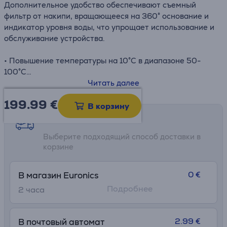
Дополнительное удобство обеспечивают съемный
фильтр от накипи, вращающееся на 360° основание и
индикатор уровня воды, что упрощает использование и
обслуживание устройства.
• Повышение температуры на 10°C в диапазоне 50-
100°C
• Конструкция из нержавеющей стали
Читать далее
• Съемный фильтр от накипи
199.99
€
• Беспроводная работа и основание с поворотом на
В корзину
360°
Возможности доставки
• Индикатор уровня воды
Выберите подходящий способ доставки в
корзине
0 €
В магазин Euronics
Подробнее
2 часa
2.99 €
В почтовый автомат