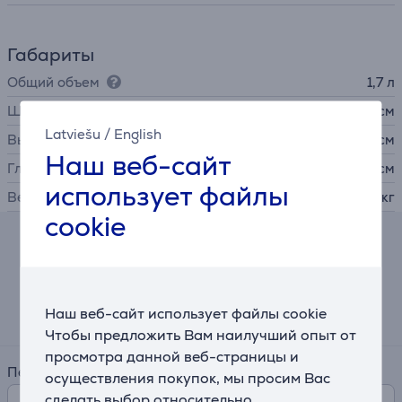
Габариты
Общий объем
1,7 л
Ширина
21,8 см
Latviešu
/
English
Высота
25,6 см
Наш веб-сайт
Глубина
16,3 см
использует файлы
Вес
1,3 кг
cookie
Калькулятор лизинга и аренды
Примерный размер ежемесячного платежа
Наш веб-сайт использует файлы cookie
22 €
Чтобы предложить Вам наилучший опыт от
просмотра данной веб-страницы и
Период
осуществления покупок, мы просим Вас
сделать выбор относительно