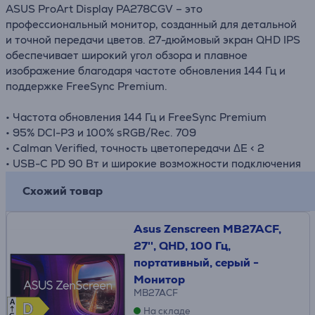
ASUS ProArt Display PA278CGV – это
профессиональный монитор, созданный для детальной
и точной передачи цветов. 27-дюймовый экран QHD IPS
обеспечивает широкий угол обзора и плавное
изображение благодаря частоте обновления 144 Гц и
поддержке FreeSync Premium.
• Частота обновления 144 Гц и FreeSync Premium
• 95% DCI-P3 и 100% sRGB/Rec. 709
• Calman Verified, точность цветопередачи ΔE < 2
• USB-C PD 90 Вт и широкие возможности подключения
Схожий товар
Asus Zenscreen MB27ACF,
27'', QHD, 100 Гц,
портативный, серый -
Монитор
MB27ACF
A
D
D
На складе