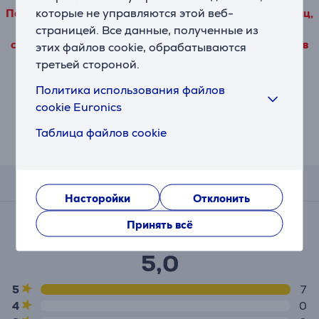
которые не управляются этой веб-
Подробные данные о товаре, исходящие от третьих лиц,
можно просмотреть только в том случае, если Вы
страницей. Все данные, полученные из
согласитесь с условиями использования наших файлов
этих файлов cookie, обрабатываются
cookie для производительности.
третьей стороной.
Политика использования файлов
Насторойки
cookie Euronics
Таблица файлов cookie
Описание
Отзывы
Насторойки
Отклонить
Средняя оценка
Принять всё
(7)
5,0
5
7
4
0