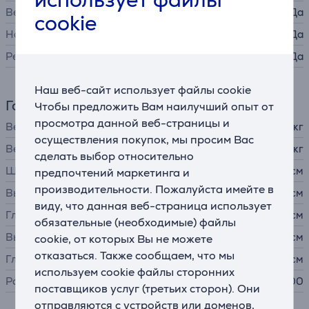
Вертикальный поворот
Да
cookie
Наклон
Да
Регулировка высоты
Да
Наш веб-сайт использует файлы cookie
Габариты
Чтобы предложить Вам наилучший опыт от
просмотра данной веб-страницы и
Вес
8,5 кг
осуществления покупок, мы просим Вас
Вес без подставки
5,8 кг
сделать выбор относительно
Ширина
61,5 см
предпочтений маркетинга и
производительности. Пожалуйста имейте в
Высота
52,4 см
виду, что данная веб-страница использует
Глубина
22,8 см
обязательные (необходимые) файлы
Высота без подставки
37,2 см
cookie, от которых Вы не можете
отказаться. Также сообщаем, что мы
Глубина без подставки
5,4 см
используем cookie файлы сторонних
Размер крепления VESA
100 x 100
поставщиков услуг (третьих сторон). Они
отправляются с устройств или доменов,