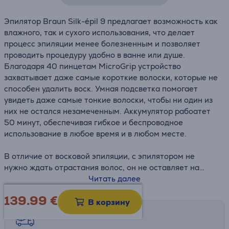
Эпилятор Braun Silk-épil 9 предлагает возможность как
влажного, так и сухого использования, что делает
процесс эпиляции менее болезненным и позволяет
проводить процедуру удобно в ванне или душе.
Благодаря 40 пинцетам MicroGrip устройство
захватывает даже самые короткие волоски, которые не
способен удалить воск. Умная подсветка помогает
увидеть даже самые тонкие волоски, чтобы ни один из
них не остался незамеченным. Аккумулятор рабоатет
50 минут, обеспечивая гибкое и беспроводное
использование в любое время и в любом месте.
В отличие от восковой эпиляции, с эпилятором не
нужно ждать отрастания волос, он не оставляет на
коже липкий воск, не содержит химических веществ,
Читать далее
бережен к коже и требует лишь одноразовой покупки
139.99
€
без замены расходников.
В корзину
Возможности доставки
• 40 пинцетов MicroGrip