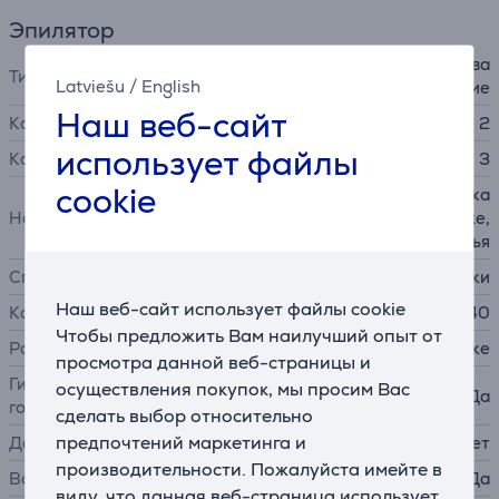
Эпилятор
сухое и влажное использова
Тип
Latviešu
/
English
ние
Наш веб-сайт
Количество скоростей
2
использует файлы
Количество насадок
3
cookie
насадка для бритья, насадка
Насадки
для эпиляции близко к коже,
гребень для бритья
Способ эпиляции
щипчики
Наш веб-сайт использует файлы cookie
Количество пинцетов
40
Чтобы предложить Вам наилучший опыт от
Расположение пинцетов
в шахматном порядке
просмотра данной веб-страницы и
Гибкая эпилирующая
осуществления покупок, мы просим Вас
Да
головка
сделать выбор относительно
предпочтений маркетинга и
Датчик давления
Нет
производительности. Пожалуйста имейте в
Водостойкий корпус
Да
виду, что данная веб-страница использует