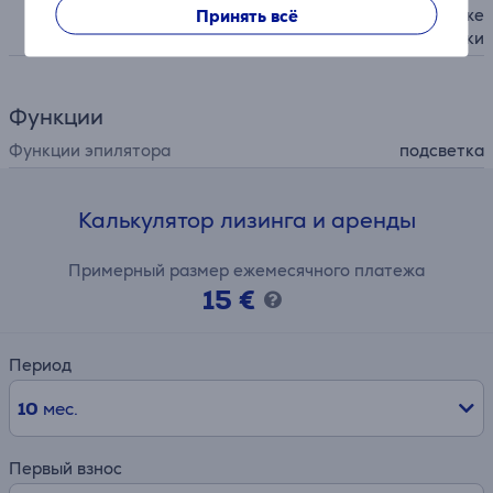
Принять всё
ее близкого контакта с коже
й, щеточка для очистки
Функции
Функции эпилятора
подсветка
Калькулятор лизинга и аренды
Примерный размер ежемесячного платежа
15 €
Период
10
мес.
Первый взнос