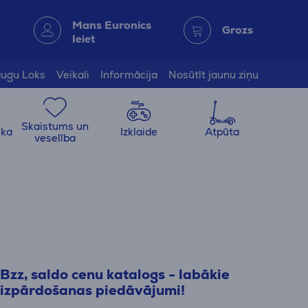
Mans Euronics
Grozs
Ieiet
ugu Loks
Veikali
Informācija
Nosūtīt jaunu ziņu
Skaistums un
ika
Izklaide
Atpūta
veselība
Bzz, saldo cenu katalogs - labākie
izpārdošanas piedāvājumi!