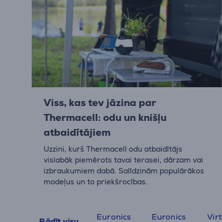
Viss, kas tev jāzina par
Thermacell: odu un knišļu
atbaidītājiem
Uzzini, kurš Thermacell odu atbaidītājs
vislabāk piemērots tavai terasei, dārzam vai
izbraukumiem dabā. Salīdzinām populārākos
modeļus un to priekšrocības.
Euronics
Euronics
Vir
Rādīt visu