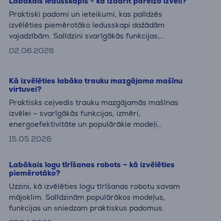
Labākais ledusskapis - kā izdarīt pareizo izvēli?
Praktiski padomi un ieteikumi, kas palīdzēs
izvēlēties piemērotāko ledusskapi dažādām
vajadzībām. Salīdzini svarīgākās funkcijas,
tehnoloģijas un populārākos modeļus.
02.06.2026
Kā izvēlēties labāko trauku mazgājamo mašīnu
virtuvei?
Praktisks ceļvedis trauku mazgājamās mašīnas
izvēlei – svarīgākās funkcijas, izmēri,
energoefektivitāte un populārākie modeļi
dažādām vajadzībām.
15.05.2026
Labākais logu tīrīšanas robots – kā izvēlēties
piemērotāko?
Uzzini, kā izvēlēties logu tīrīšanas robotu savam
mājoklim. Salīdzinām populārākos modeļus,
funkcijas un sniedzam praktiskus padomus.