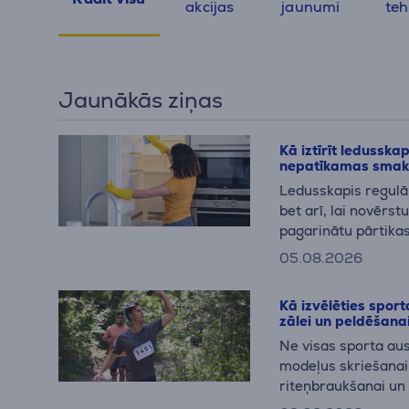
akcijas
jaunumi
teh
Jaunākās ziņas
Kā iztīrīt ledusska
nepatīkamas sma
Ledusskapis regulāri
bet arī, lai novērs
pagarinātu pārtikas
pa solim uzzināsi, k
05.08.2026
uzturēt to tīru ikdie
Kā izvēlēties sport
zālei un peldēšana
Ne visas sporta aus
modeļus skriešanai,
riteņbraukšanai un 
izvēlēties piemērot