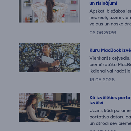
un risinājumi
Apskati biežākos i
nedzesē, uzzini vi
veidus un noskaidr
vai ierīces nomaiņa
02.06.2026
Kuru MacBook izvē
Vienkāršs ceļvedis, 
piemērotāko MacBo
ikdienai vai radošie
populārākos Apple 
19.05.2026
Kā izvēlēties port
izvēlei
Uzzini, kādi parametr
portatīvo datoru da
un atrodi sev piem