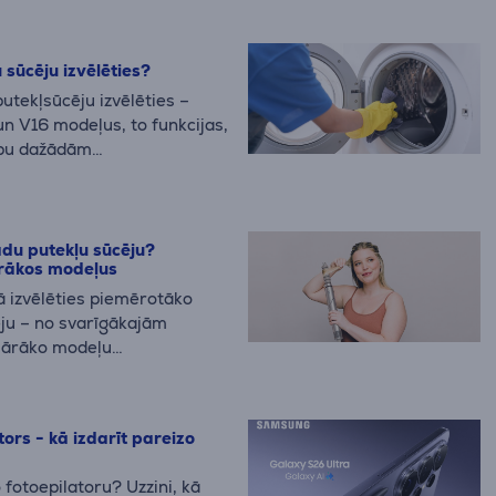
 sūcēju izvēlēties?
putekļsūcēju izvēlēties –
un V16 modeļus, to funkcijas,
ību dažādām
adu putekļu sūcēju?
rākos modeļus
ā izvēlēties piemērotāko
ju – no svarīgākajām
ulārāko modeļu
ienas uzkopšanai.
ors - kā izdarīt pareizo
 fotoepilatoru? Uzzini, kā