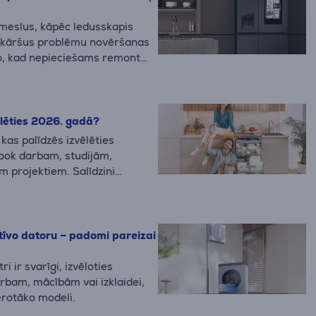
emeslus, kāpēc ledusskapis
enkāršus problēmu novēršanas
o, kad nepieciešams remonts
.
lēties 2026. gadā?
kas palīdzēs izvēlēties
ok darbam, studijām,
m projektiem. Salīdzini
modeļus un to priekšrocības.
atīvo datoru – padomi pareizai
i ir svarīgi, izvēloties
rbam, mācībām vai izklaidei,
ērotāko modeli.