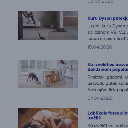
06.05.2026
Kuru Dyson putekļu
Uzzini, kuru Dyson 
salīdzinām V8, V11 
jaudu un piemērot
mājsaimniecībām.
15.04.2026
Kā izvēlēties bezv
Salīdzinām populā
Praktiski padomi, k
bezvadu putekļsūcē
funkcijām līdz pop
salīdzinājumam ikd
07.04.2026
Labākais fotoepilat
izvēli?
Kā izvēlēties labāko