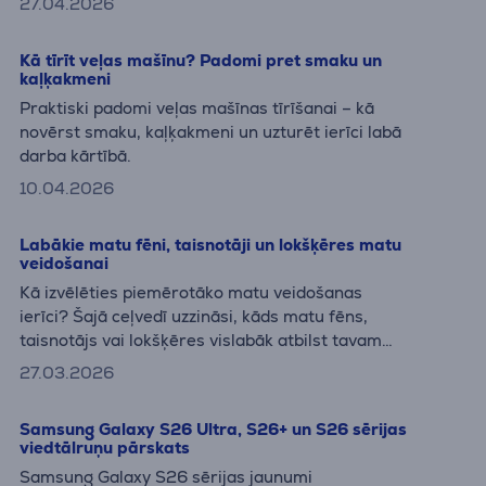
27.04.2026
Kā tīrīt veļas mašīnu? Padomi pret smaku un
kaļķakmeni
Praktiski padomi veļas mašīnas tīrīšanai – kā
novērst smaku, kaļķakmeni un uzturēt ierīci labā
darba kārtībā.
10.04.2026
Labākie matu fēni, taisnotāji un lokšķēres matu
veidošanai
Kā izvēlēties piemērotāko matu veidošanas
ierīci? Šajā ceļvedī uzzināsi, kāds matu fēns,
taisnotājs vai lokšķēres vislabāk atbilst tavam
matu tipam, kādas funkcijas ir svarīgas un kuri
27.03.2026
modeļi ir labākie šobrīd.
Samsung Galaxy S26 Ultra, S26+ un S26 sērijas
viedtālruņu pārskats
Samsung Galaxy S26 sērijas jaunumi