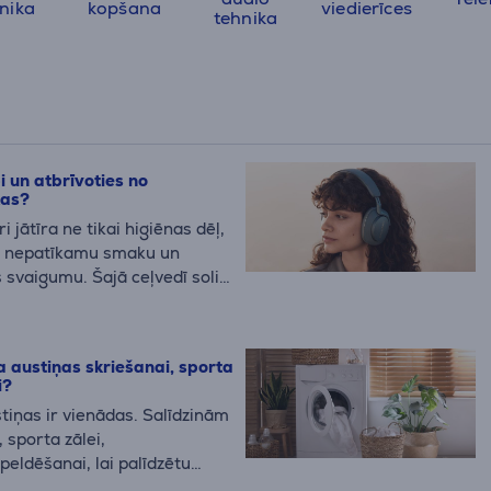
nika
kopšana
viedierīces
tehnika
pi un atbrīvoties no
kas?
 jātīra ne tikai higiēnas dēļ,
tu nepatīkamu smaku un
 svaigumu. Šajā ceļvedī soli
ā pareizi iztīrīt ledusskapi un
nā.
a austiņas skriešanai, sporta
i?
tiņas ir vienādas. Salīdzinām
 sporta zālei,
peldēšanai, lai palīdzētu
ākās austiņas tieši tavām