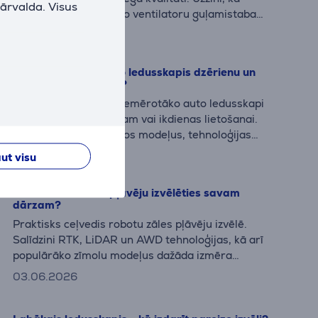
pārvalda. Visus
izvēlēties piemērotāko ventilatoru guļamistabai
– no trokšņa līmeņa un darbības režīmiem līdz
03.07.2026
pareizai novietošanai.
Kāds ir labākais auto ledusskapis dzērienu un
pārtikas dzesēšanai?
Uzzini, kā izvēlēties piemērotāko auto ledusskapi
ceļojumiem, kempingam vai ikdienas lietošanai.
Salīdzinām populārākos modeļus, tehnoloģijas
un svarīgākās funkcijas.
15.06.2026
ut visu
Kuru robotu zāles pļāvēju izvēlēties savam
dārzam?
Praktisks ceļvedis robotu zāles pļāvēju izvēlē.
Salīdzini RTK, LiDAR un AWD tehnoloģijas, kā arī
populārāko zīmolu modeļus dažāda izmēra
dārziem.
03.06.2026