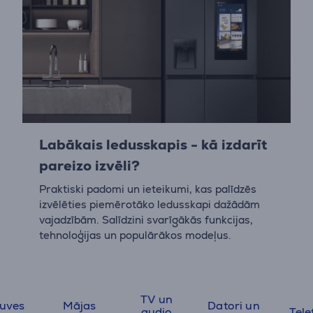
Labākais ledusskapis - kā izdarīt
pareizo izvēli?
Praktiski padomi un ieteikumi, kas palīdzēs
izvēlēties piemērotāko ledusskapi dažādām
vajadzībām. Salīdzini svarīgākās funkcijas,
tehnoloģijas un populārākos modeļus.
TV un
tuves
Mājas
Datori un
audio
Tele