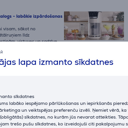
talogs - labākie izpārdošanas
i visam, sākot no
dtālruņiem līdz
stiņām, virtuves un sadzīves
ий
jas lapa izmanto sīkdatnes
cionieri dzīvoklim?
s piemērotāko kondicionieri
m mobilos, split un logu
skatām svarīgākos izvēles
zstādīšanas iespējas un
manto sīkdatnes
dzētu pieņemt pārdomātu
jums labāko iespējamo pārlūkošanas un iepirkšanās piered
 Fold8 vai Flip8 – kuru
ārketinga un veiktspējas preferenču izvēli. Ņemiet vērā, ka
obligātās) sīkdatnes, no kurām jūs nevarat atteikties. Tāp
 vienlaikus piedāvā trīs
am trešo pušu sīkdatnes, ko izveidojuši citi pakalpojumu s
uņus – Galaxy Fold8 Ultra,