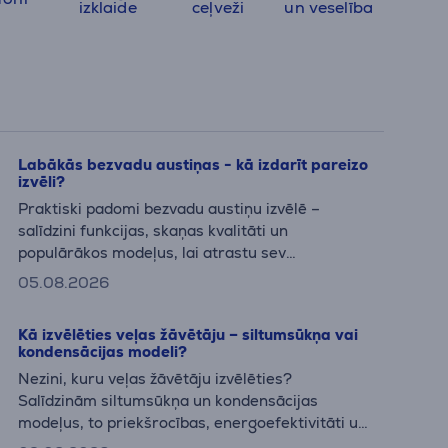
izklaide
ceļveži
un veselība
Labākās bezvadu austiņas - kā izdarīt pareizo
izvēli?
Praktiski padomi bezvadu austiņu izvēlē –
salīdzini funkcijas, skaņas kvalitāti un
populārākos modeļus, lai atrastu sev
piemērotākās bezvadu austiņas.
05.08.2026
Kā izvēlēties veļas žāvētāju – siltumsūkņa vai
kondensācijas modeli?
Nezini, kuru veļas žāvētāju izvēlēties?
Salīdzinām siltumsūkņa un kondensācijas
modeļus, to priekšrocības, energoefektivitāti un
ietilpību, lai palīdzētu atrast piemērotāko