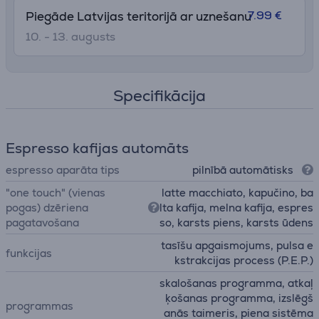
kvalitātes materiāliem un elegantiem akcentiem,
7.99 €
Piegāde Latvijas teritorijā ar uznešanu
piemēram, hromētu krūzīšu paliktni un kristāldzidra
dimanta izskata ūdens tvertni, ir lieliski piemērots tiem,
10. - 13. augusts
kas novērtē gan labu garšu, gan labu kafiju.
Specifikācija
Espresso kafijas automāts
espresso aparāta tips
pilnībā automātisks
"one touch" (vienas
latte macchiato, kapučino, ba
pogas) dzēriena
lta kafija, melna kafija, espres
pagatavošana
so, karsts piens, karsts ūdens
tasīšu apgaismojums, pulsa e
funkcijas
kstrakcijas process (P.E.P.)
skalošanas programma, atkaļ
ķošanas programma, izslēgš
programmas
anās taimeris, piena sistēma