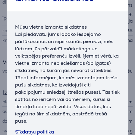
displejs
ekrāns
3D kafijas pagatavošanas teh
īpašības
noloģija, Extra Shot funkcija
Mūsu vietne izmanto sīkdatnes
ražotājs
JURA
Lai piedāvātu jums labāko iespējamo
krāsa
melna
pārlūkošanas un iepirkšanās pieredzi, mēs
lūdzam jūs pārvaldīt mārketinga un
veiktspējas preferenču izvēli. Ņemiet vērā, ka
Valoda
vietne izmanto nepieciešamās (obligātās)
sīkdatnes, no kurām jūs nevarat atteikties.
valodas
Angļu, Krievu, Latviešu
Tāpat informējam, ka mēs izmantojam trešo
pušu sīkdatnes, ko izveidojuši citi
Izmēri
pakalpojumu sniedzēji (trešās puses). Tās tiek
sūtītas no ierīcēm vai domēniem, kurus šī
platums
27,1 cm
tīmekļa lapa nepārvalda. Visus datus, kas
augstums
32,3 cm
iegūti no šīm sīkdatnēm, apstrādā trešā
puse.
dziļums
44,5 cm
svars
9,4 kg
Sīkdatņu politika