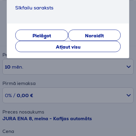
Sīkfailu saraksts
Līzinga un nomas kalkulators
Aptuvens ikmēneša maksājums
127 €
Pielāgot
Noraidīt
Atļaut visu
Periods
10
mēn.
Pirmā iemaksa
0% /
0,00 €
Preces nosaukums
JURA ENA 8, melna - Kafijas automāts
Cena