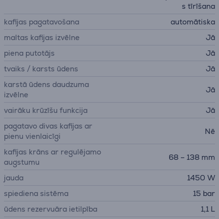
s tīrīšana
kafijas pagatavošana
automātiska
maltas kafijas izvēlne
Jā
piena putotājs
Jā
tvaiks / karsts ūdens
Jā
karstā ūdens daudzuma
Jā
izvēlne
vairāku krūzīšu funkcija
Jā
pagatavo divas kafijas ar
Nē
pienu vienlaicīgi
kafijas krāns ar regulējamo
68 – 138 mm
augstumu
jauda
1450 W
spiediena sistēma
15 bar
ūdens rezervuāra ietilpība
1,1 L