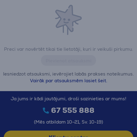
Preci var novērtēt tikai tie lietotāji, kuri ir veikuši pirkumu.
Pievienot atsauksmi
Iesniedzot atsauksmi, ievērojiet labās prakses noteikumus.
Vairāk par atsauksmēm lasiet šeit.
Ja jums ir kādi jautājumi, droši sazinieties ar mums!
67 555 888
(Mēs atbildam 10-21, Sv. 10-19)