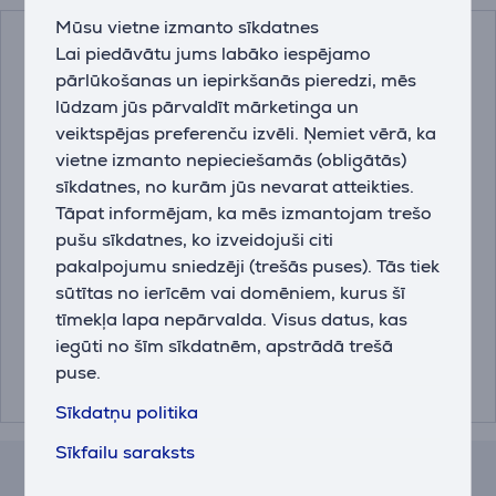
Mūsu vietne izmanto sīkdatnes
Lai piedāvātu jums labāko iespējamo
pārlūkošanas un iepirkšanās pieredzi, mēs
lūdzam jūs pārvaldīt mārketinga un
veiktspējas preferenču izvēli. Ņemiet vērā, ka
vietne izmanto nepieciešamās (obligātās)
sīkdatnes, no kurām jūs nevarat atteikties.
Tāpat informējam, ka mēs izmantojam trešo
JURA E6 Piano Black
JURA ENA 8, melna -
pušu sīkdatnes, ko izveidojuši citi
(EC), melna - Kafijas
Kafijas automāts
pakalpojumu sniedzēji (trešās puses). Tās tiek
automāts
sūtītas no ierīcēm vai domēniem, kurus šī
15437
15493
tīmekļa lapa nepārvalda. Visus datus, kas
iegūti no šīm sīkdatnēm, apstrādā trešā
Cena:
Cena:
899.99 €
1199 €
puse.
Sīkdatņu politika
Sīkfailu saraksts
Atsauksmes