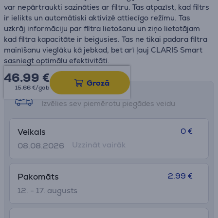
var nepārtraukti sazināties ar filtru. Tas atpazīst, kad filtrs
ir ielikts un automātiski aktivizē attiecīgo režīmu. Tas
uzkrāj informāciju par filtra lietošanu un ziņo lietotājam
kad filtra kapacitāte ir beigusies. Tas ne tikai padara filtra
mainīšanu vieglāku kā jebkad, bet arī ļauj CLARIS Smart
sasniegt optimālu efektivitāti.
46.99
€
Grozā
15,66 €/gab
Saņemšanas iespējas
Izvēlies sev piemērotu piegādes veidu
0 €
Veikals
Uzzināt vairāk
08.08.2026
2.99 €
Pakomāts
12. - 17. augusts