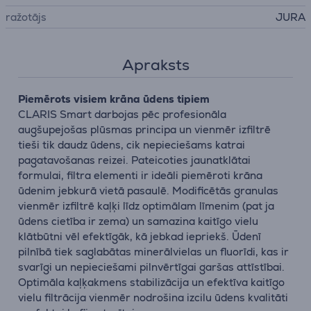
ražotājs
JURA
Apraksts
Piemērots visiem krāna ūdens tipiem
CLARIS Smart darbojas pēc profesionāla
augšupejošas plūsmas principa un vienmēr izfiltrē
tieši tik daudz ūdens, cik nepieciešams katrai
pagatavošanas reizei. Pateicoties jaunatklātai
formulai, filtra elementi ir ideāli piemēroti krāna
ūdenim jebkurā vietā pasaulē. Modificētās granulas
vienmēr izfiltrē kaļķi līdz optimālam līmenim (pat ja
ūdens cietība ir zema) un samazina kaitīgo vielu
klātbūtni vēl efektīgāk, kā jebkad iepriekš. Ūdenī
pilnībā tiek saglabātas minerālvielas un fluorīdi, kas ir
svarīgi un nepieciešami pilnvērtīgai garšas attīstībai.
Optimāla kaļķakmens stabilizācija un efektīva kaitīgo
vielu filtrācija vienmēr nodrošina izcilu ūdens kvalitāti