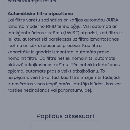
perfektai kafijas tasītei.
Automātiska filtra atpazīšana
Lai filtrs varētu sazināties ar kafijas automātu JURA
izmanto moderno RFID tehnoloģiju. Visi automāti ar
inteliģento ūdens sistēmu (I.W.S.®) atpazīst, kad filtrs ir
ielikts, automātiski pārslēdzas uz filtra izmantošanas
režīmu un sāk skalošanas procesu. Kad filtra
kapacitāte ir gandrīz izmantota, automāts prasa
nomainīt filtru. Ja filtrs netiek nomainīts, automāts
aktivizē atkaļķošanas režīmu. Pēc noteikta lietošanas
apjoma, automāts prasīs veikt atkaļķošanu. To
iespējams veikt tikai tad, kad filtrs ir izņemts,tādejādi
ir novērstas visas iespējamās lietotāja kļūdas, kas var
rasties nezināšanas vai pārpratumu dēļ.
Papildus aksesuāri