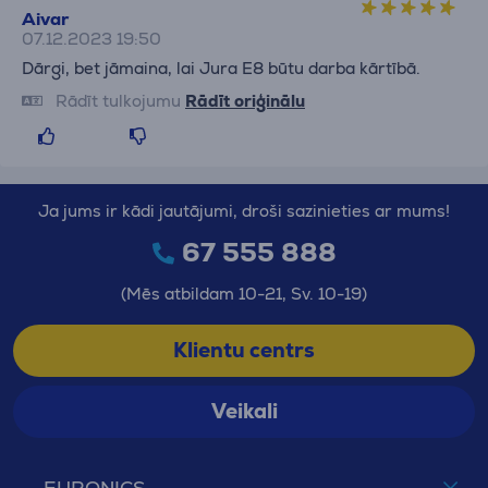
Aivar
07.12.2023 19:50
Dārgi, bet jāmaina, lai Jura E8 būtu darba kārtībā.
Rādīt tulkojumu
Rādīt oriģinālu
Ja jums ir kādi jautājumi, droši sazinieties ar mums!
67 555 888
(Mēs atbildam 10-21, Sv. 10-19)
Klientu centrs
Veikali
EURONICS