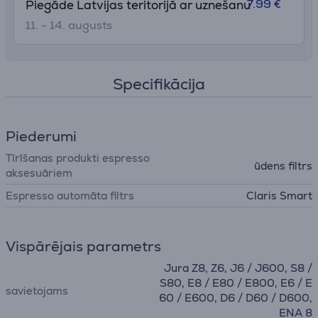
7.99 €
Piegāde Latvijas teritorijā ar uznešanu
11. - 14. augusts
Specifikācija
Piederumi
Tīrīšanas produkti espresso
ūdens filtrs
aksesuāriem
Espresso automāta filtrs
Claris Smart
Vispārējais parametrs
Jura Z8, Z6, J6 / J600, S8 /
S80, E8 / E80 / E800, E6 / E
savietojams
60 / E600, D6 / D60 / D600,
ENA 8