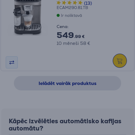
(13)
ECAM290.81.TB
Ir noliktavā
Cena:
549
.99 €
10 mēneši 58 €
Ielādēt vairāk produktus
Kāpēc izvēlēties automātisko kafijas
automātu?