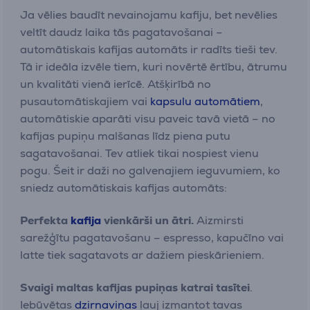
Ja vēlies baudīt nevainojamu kafiju, bet nevēlies
veltīt daudz laika tās pagatavošanai –
automātiskais kafijas automāts ir radīts tieši tev.
Tā ir ideāla izvēle tiem, kuri novērtē ērtību, ātrumu
un kvalitāti vienā ierīcē. Atšķirībā no
pusautomātiskajiem vai
kapsulu automātiem
,
automātiskie aparāti visu paveic tavā vietā – no
kafijas pupiņu malšanas līdz piena putu
sagatavošanai. Tev atliek tikai nospiest vienu
pogu. Šeit ir daži no galvenajiem ieguvumiem, ko
sniedz automātiskais kafijas automāts:
Perfekta
kafija
vienkārši un ātri.
Aizmirsti
sarežģītu pagatavošanu – espresso, kapučīno vai
latte tiek sagatavots ar dažiem pieskārieniem.
Svaigi maltas kafijas pupiņas katrai tasītei
.
Iebūvētas
dzirnaviņas
ļauj izmantot tavas