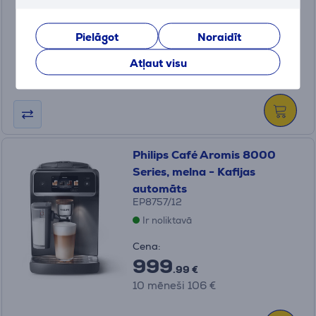
Ir noliktavā
Cena:
Pielāgot
Noraidīt
649
.99 €
Atļaut visu
10 mēneši 69 €
Philips Café Aromis 8000
Series, melna - Kafijas
automāts
EP8757/12
Ir noliktavā
Cena:
999
.99 €
10 mēneši 106 €