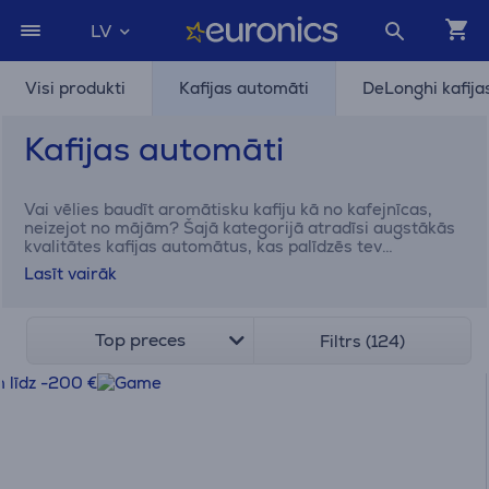
LV
Visi produkti
Kafijas automāti
DeLonghi kafija
Kafijas automāti
Vai vēlies baudīt aromātisku kafiju kā no kafejnīcas,
neizejot no mājām? Šajā kategorijā atradīsi augstākās
kvalitātes kafijas automātus, kas palīdzēs tev
pagatavot perfekto espresso, kapučīno vai latte ar
Lasīt vairāk
vienu pogas spiedienu. Automātiskais kafijas automāts
– tā ir moderna izvēle ikvienam kafijas mīļotājam.
Apskati mūsu interneta veikala sortimentu un atklāj
kafijas automātu, kas kļūs par neatņemamu tavas
Top preces
Filtrs (124)
ikdienas sastāvdaļu un ļaus tev baudīt izcilu kafiju katru
dienu. Šeit tu noteikti atradīsi to, kas atbilst taviem
kafijas paradumiem un gaumei.