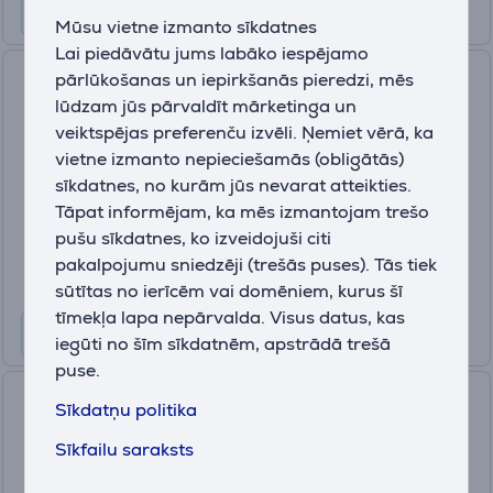
Mūsu vietne izmanto sīkdatnes
Lai piedāvātu jums labāko iespējamo
Nivona Cube, balta - Kafijas
pārlūkošanas un iepirkšanās pieredzi, mēs
automāts
lūdzam jūs pārvaldīt mārketinga un
veiktspējas preferenču izvēli. Ņemiet vērā, ka
CUBE4102
vietne izmanto nepieciešamās (obligātās)
Ir noliktavā
sīkdatnes, no kurām jūs nevarat atteikties.
Drauga cena:
Tāpat informējam, ka mēs izmantojam trešo
349
pušu sīkdatnes, ko izveidojuši citi
.99 €
Parastā cena: 379.99 €
pakalpojumu sniedzēji (trešās puses). Tās tiek
10 mēneši 37 €
sūtītas no ierīcēm vai domēniem, kurus šī
tīmekļa lapa nepārvalda. Visus datus, kas
iegūti no šīm sīkdatnēm, apstrādā trešā
puse.
Siemens EQ500,
Sīkdatņu politika
melna/sudraba - Kafijas
Sīkfailu saraksts
automāts
TP516RX3