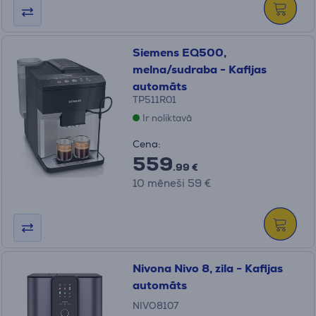
Siemens EQ500,
melna/sudraba - Kafijas
automāts
TP511R01
Ir noliktavā
Cena:
559
.99 €
10 mēneši 59 €
Nivona Nivo 8, zila - Kafijas
automāts
NIVO8107