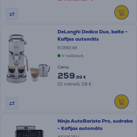
DeLonghi Dedica Duo, balta -
Kafijas automāts
EC890.WI
Ir noliktavā
Cena:
259
.99 €
10 mēneši 28 €
Ninja AutoBarista Pro, sudraba
- Kafijas automāts