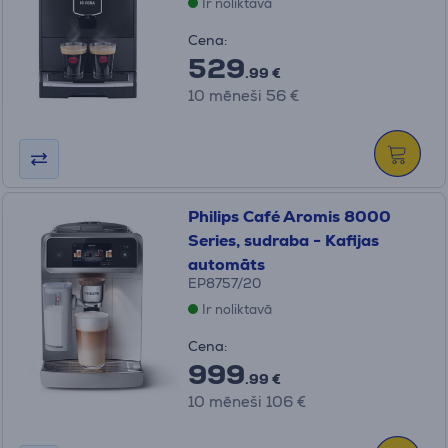
Ir noliktavā
Cena:
529
.99 €
10 mēneši 56 €
Philips Café Aromis 8000
Series, sudraba - Kafijas
automāts
EP8757/20
Ir noliktavā
Cena:
999
.99 €
10 mēneši 106 €