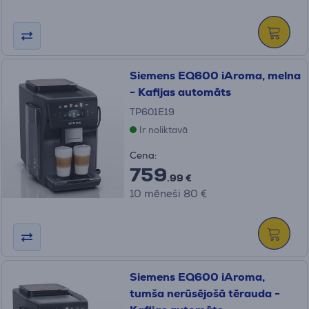
Siemens EQ600 iAroma, melna
- Kafijas automāts
TP601E19
Ir noliktavā
Cena:
759
.99 €
10 mēneši 80 €
Siemens EQ600 iAroma,
tumša nerūsējošā tērauda -