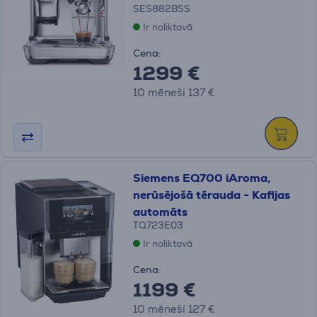
SES882BSS
Ir noliktavā
Cena:
1299 €
10 mēneši 137 €
Siemens EQ700 iAroma,
nerūsējošā tērauda - Kafijas
automāts
TQ723E03
Ir noliktavā
Cena:
1199 €
10 mēneši 127 €