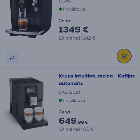
15745
Ir noliktavā
Cena:
1349 €
10 mēneši 142 €
Krups Intuition, melna - Kafijas
automāts
EA872B10
Ir noliktavā
Cena:
649
.99 €
10 mēneši 69 €