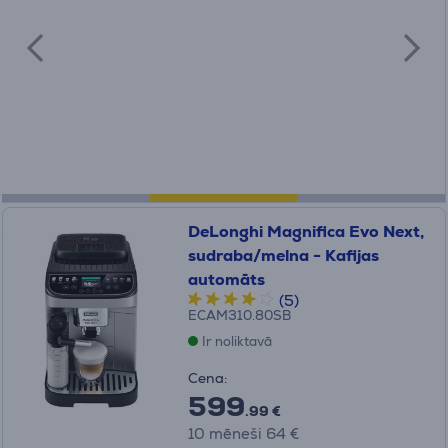
DeLonghi Magnifica Evo Next,
sudraba/melna - Kafijas
automāts
(5)
ECAM310.80SB
Ir noliktavā
Cena:
599
.99 €
10 mēneši 64 €