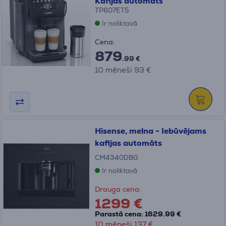
Kafijas automāts
TP607ET5
Ir noliktavā
Cena:
879
.99 €
10 mēneši 93 €
Hisense, melna - Iebūvējams
kafijas automāts
CM4340DBG
Ir noliktavā
Drauga cena:
1299 €
Parastā cena: 1629.99 €
10 mēneši 137 €