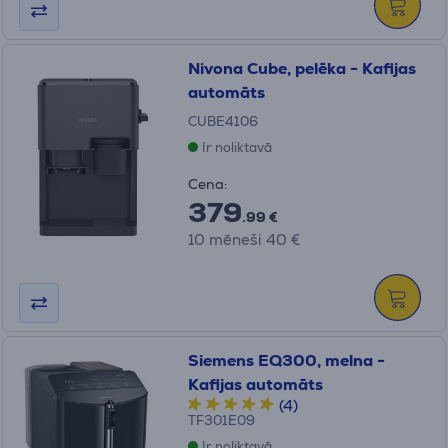
Nivona Cube, pelēka - Kafijas
automāts
CUBE4106
Ir noliktavā
Cena:
379
.99 €
10 mēneši 40 €
Siemens EQ300, melna -
Kafijas automāts
(4)
TF301E09
Ir noliktavā