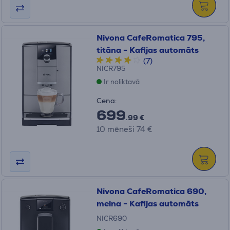
Nivona CafeRomatica 795,
titāna - Kafijas automāts
(7)
NICR795
Ir noliktavā
Cena:
699
.99 €
10 mēneši 74 €
Nivona CafeRomatica 690,
melna - Kafijas automāts
NICR690