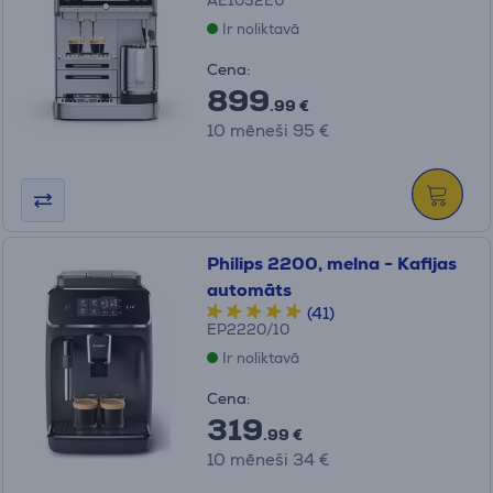
AE1052EU
Ir noliktavā
Cena:
899
.99 €
10 mēneši 95 €
Philips 2200, melna - Kafijas
automāts
(41)
EP2220/10
Ir noliktavā
Cena:
319
.99 €
10 mēneši 34 €