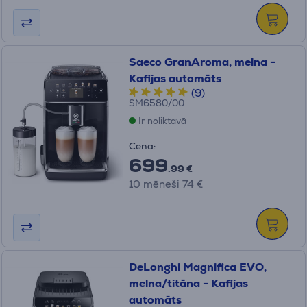
Saeco GranAroma, melna -
Kafijas automāts
(9)
SM6580/00
Ir noliktavā
Cena:
699
.99 €
10 mēneši 74 €
DeLonghi Magnifica EVO,
melna/titāna - Kafijas
automāts