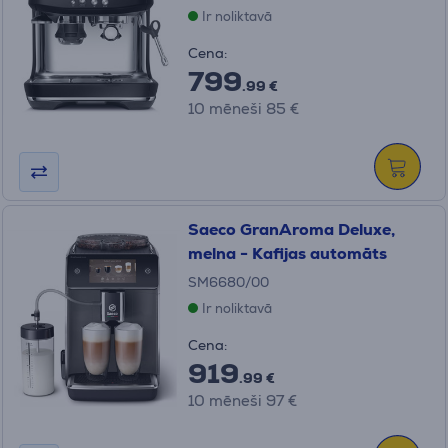
Ir noliktavā
Cena:
799
.99 €
10 mēneši 85 €
Saeco GranAroma Deluxe,
melna - Kafijas automāts
SM6680/00
Ir noliktavā
Cena:
919
.99 €
10 mēneši 97 €