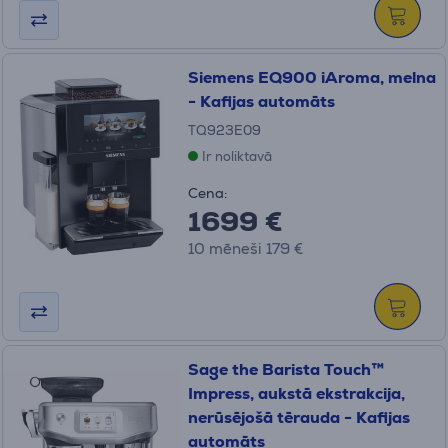
Siemens EQ900 iAroma, melna
- Kafijas automāts
TQ923E09
Ir noliktavā
Cena:
1699 €
10 mēneši 179 €
Sage the Barista Touch™
Impress, aukstā ekstrakcija,
nerūsējošā tērauda - Kafijas
automāts