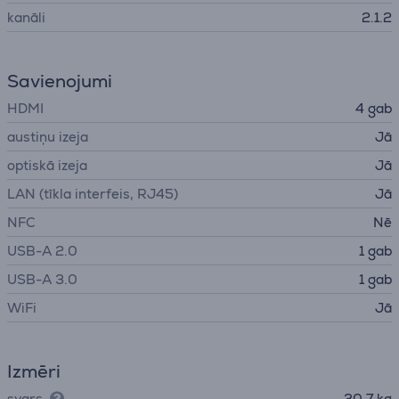
kanāli
2.1.2
Savienojumi
HDMI
4 gab
austiņu izeja
Jā
optiskā izeja
Jā
LAN (tīkla interfeis, RJ45)
Jā
NFC
Nē
USB-A 2.0
1 gab
USB-A 3.0
1 gab
WiFi
Jā
Izmēri
svars
30,7 kg