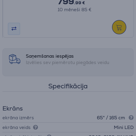
799
.99 €
10 mēneši 85 €
Saņemšanas iespējas
Izvēlies sev piemērotu piegādes veidu
Specifikācija
Ekrāns
ekrāna izmērs
65" / 165 cm
ekrāna veids
Mini LED