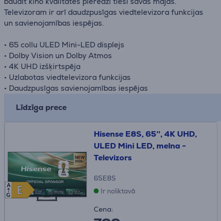
baudīt kino kvalitātes pieredzi tieši savās mājās.
Televizoram ir arī daudzpusīgas viedtelevizora funkcijas
un savienojamības iespējas.
• 65 collu ULED Mini-LED displejs
• Dolby Vision un Dolby Atmos
• 4K UHD izšķirtspēja
• Uzlabotas viedtelevizora funkcijas
• Daudzpusīgas savienojamības iespējas
Līdzīga prece
Hisense E8S, 65'', 4K UHD,
ULED Mini LED, melna -
Televizors
65E8S
A
E
E
Ir noliktavā
G
Cena: