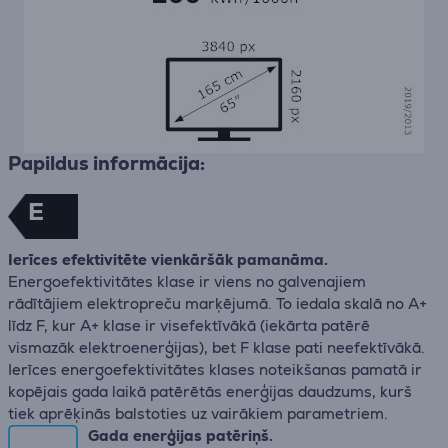
Papildus informācija:
E
Ierīces efektivitēte vienkāršāk pamanāma.
Energoefektivitātes klase ir viens no galvenajiem
rādītājiem elektropreču marķējumā. To iedala skalā no A+
līdz F, kur A+ klase ir visefektīvākā (iekārta patērē
vismazāk elektroenerģijas), bet F klase pati neefektīvākā.
Ierīces energoefektivitātes klases noteikšanas pamatā ir
kopējais gada laikā patērētās enerģijas daudzums, kurš
tiek aprēķinās balstoties uz vairākiem parametriem.
Gada enerģijas patēriņš.