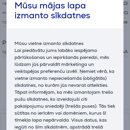
Mūsu mājas lapa
regulas numurs
2019/2013
izmanto sīkdatnes
modeļa ID
65U8NQ
ražotājs
Hisense
Programmatūra
Mūsu vietne izmanto sīkdatnes
Lai piedāvātu jums labāko iespējamo
operētājsistēma
VIDAA
pārlūkošanas un iepirkšanās pieredzi, mēs
lūdzam jūs pārvaldīt mārketinga un
Apraksts
veiktspējas preferenču izvēli. Ņemiet vērā, ka
vietne izmanto nepieciešamās (obligātās)
sīkdatnes, no kurām jūs nevarat atteikties.
Tāpat informējam, ka mēs izmantojam trešo
pušu sīkdatnes, ko izveidojuši citi
Papildus aksesuāri
pakalpojumu sniedzēji (trešās puses). Tās tiek
sūtītas no ierīcēm vai domēniem, kurus šī
tīmekļa lapa nepārvalda. Visus datus, kas
iegūti no šīm sīkdatnēm, apstrādā trešā