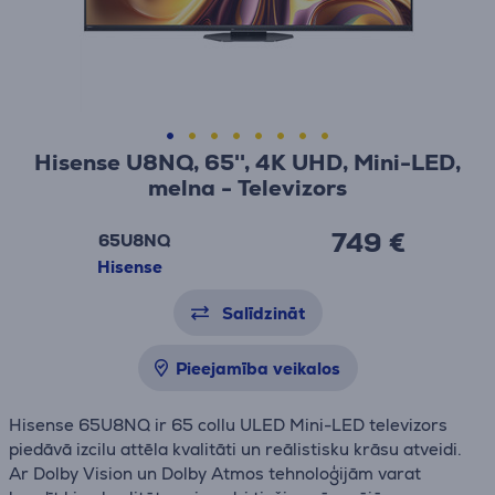
Hisense U8NQ, 65'', 4K UHD, Mini-LED,
melna - Televizors
749 €
65U8NQ
Hisense
Salīdzināt
Pieejamība veikalos
Hisense 65U8NQ ir 65 collu ULED Mini-LED televizors
piedāvā izcilu attēla kvalitāti un reālistisku krāsu atveidi.
Ar Dolby Vision un Dolby Atmos tehnoloģijām varat