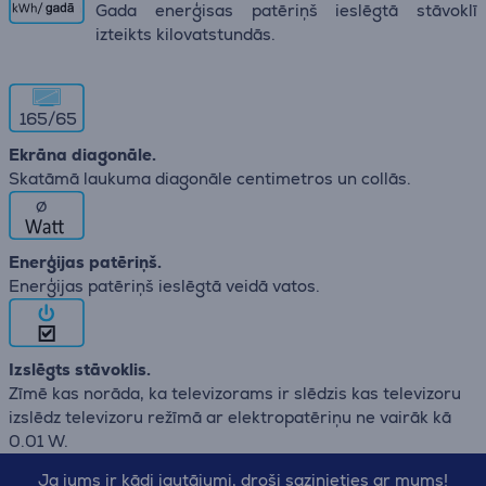
Gada enerģisas patēriņš ieslēgtā stāvoklī
izteikts kilovatstundās.
165/65
Ekrāna diagonāle.
Skatāmā laukuma diagonāle centimetros un collās.
∅
Enerģijas patēriņš.
Enerģijas patēriņš ieslēgtā veidā vatos.
Izslēgts stāvoklis.
Zīmē kas norāda, ka televizorams ir slēdzis kas televizoru
izslēdz televizoru režīmā ar elektropatēriņu ne vairāk kā
0.01 W.
Ja jums ir kādi jautājumi, droši sazinieties ar mums!