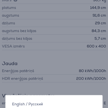
platums
144,9 cm
augstums
91,6 cm
dziļums
29 cm
augstums bez kājas
84,3 cm
dziļums bez kājas
5,7 cm
VESA izmērs
600 x 400
Jauda
Enerģijas patēriņš
80 kWh/1000h
HDR enerģijas patēriņš
200 kWh/1000h
Vispārējais parametrs
energoefektivitātes klase
E
English
/
Русский