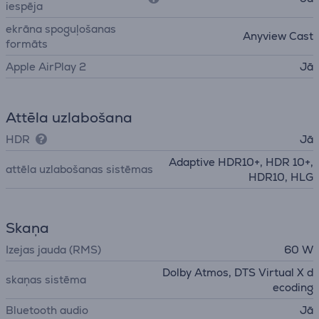
iespēja
ekrāna spoguļošanas
Anyview Cast
formāts
Apple AirPlay 2
Jā
Attēla uzlabošana
HDR
Jā
Adaptive HDR10+, HDR 10+,
attēla uzlabošanas sistēmas
HDR10, HLG
Skaņa
Izejas jauda (RMS)
60 W
Dolby Atmos, DTS Virtual X d
skaņas sistēma
ecoding
Bluetooth audio
Jā