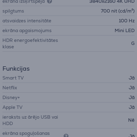
ekrāna izšķirtspēja
3840х2160 4K UHD
spilgtums
700 nit (cd/m²)
atsvaidzes intensitāte
100 Hz
ekrāna apgaismojums
Mini LED
HDR energoefektivitātes
G
klase
Funkcijas
Smart TV
Jā
Netflix
Jā
Disney+
Jā
Apple TV
Jā
ieraksts uz ārējo USB vai
Nē
HDD
ekrāna spoguļošanas
Jā