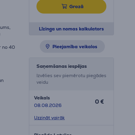
Grozā
jums,
Līzinga un nomas kalkulators
ā
Pieejamība veikalos
r no 40
Saņemšanas iespējas
Izvēlies sev piemērotu piegādes
un
veidu
Veikals
0 €
08.08.2026
Uzzināt vairāk