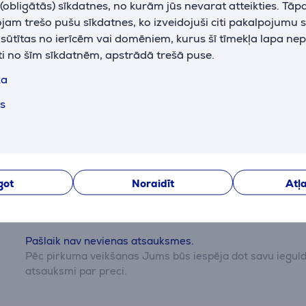
obligātās) sīkdatnes, no kurām jūs nevarat atteikties. Tāp
am trešo pušu sīkdatnes, ko izveidojuši citi pakalpojumu s
k sūtītas no ierīcēm vai domēniem, kurus šī tīmekļa lapa ne
ti no šīm sīkdatnēm, apstrādā trešā puse.
ka
ts
Atsauksmes
got
Noraidīt
Atļa
Pašlaik nav nevienas atsauksmes.
Pēc pirkuma veikšanas Jums būs iespēja dot savu iegul
atsauksmi par preci.