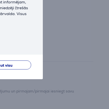
at informējam,
niedzēji (trešās
pārvalda. Visus
ut visu
dījumu un pirmajam/pirmajai iesniegt savu