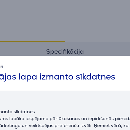
Specifikācija
ий
Vispārējais parametrs
jas lapa izmanto sīkdatnes
ražotājs
Vogel's
krāsa
melna
manto sīkdatnes
jums labāko iespējamo pārlūkošanas un iepirkšanās piered
ārketinga un veiktspējas preferenču izvēli. Ņemiet vērā, ka