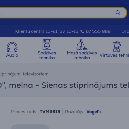
Dra
Klientu centrs 10-21, Sv. 10-19
67 555 888
Sadzīves
Mazā sadzīves
Audio
Virtuves tehn
tehnika
tehnika
tiprinājumi televizoriem
0", melna - Sienas stiprinājums te
Preces kods:
TVM3613
Ražotājs:
Vogel's