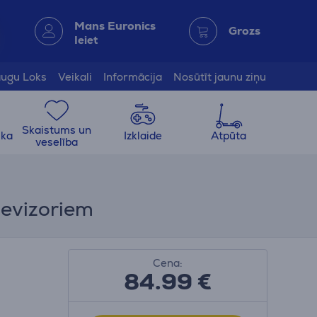
Mans Euronics
Grozs
Ieiet
ugu Loks
Veikali
Informācija
Nosūtīt jaunu ziņu
Skaistums un
ika
Izklaide
Atpūta
veselība
levizoriem
Cena:
84.99
€