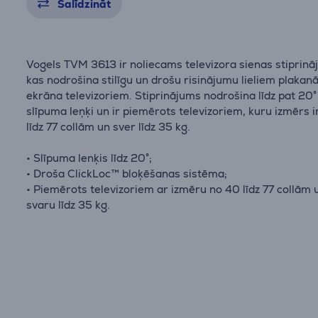
Salīdzināt
Vogels TVM 3613 ir noliecams televizora sienas stiprinā
kas nodrošina stilīgu un drošu risinājumu lieliem plakan
ekrāna televizoriem. Stiprinājums nodrošina līdz pat 20°
slīpuma leņķi un ir piemērots televizoriem, kuru izmērs i
līdz 77 collām un sver līdz 35 kg.
• Slīpuma lenķis līdz 20°;
• Droša ClickLoc™ bloķēšanas sistēma;
• Piemērots televizoriem ar izmēru no 40 līdz 77 collām 
svaru līdz 35 kg.