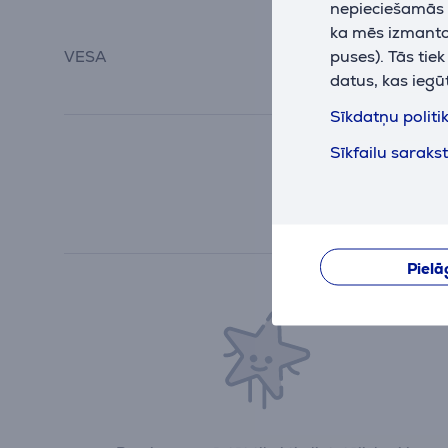
nepieciešamās (
100x100, 200x100,
ka mēs izmantoj
200x200, 300x200,
puses). Tās tie
VESA
300x300, 400x300,
400x400, 600x400,
datus, kas iegū
400x200
Sīkdatņu politi
Sīkfailu saraks
Pielā