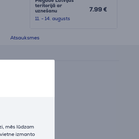
Piegāde Latvijas
teritorijā ar
7.99 €
uznešanu
11. - 14. augusts
Atsauksmes
zi, mēs lūdzam
 vietne izmanto