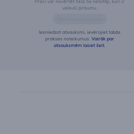
Preci var novērtēt tikai tie lietotāji, kuri ir
veikuši pirkumu.
Pievienot atsauksmi
Iesniedzot atsauksmi, ievērojiet labās
prakses noteikumus.
Vairāk par
atsauksmēm lasiet šeit.