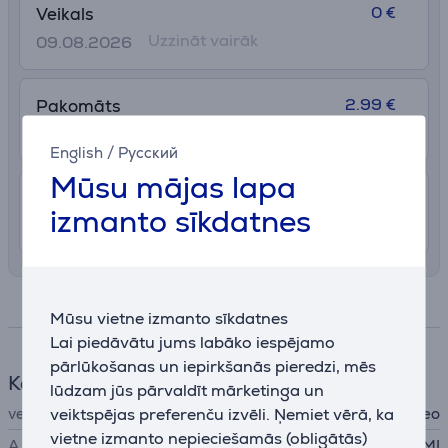
0 €
Veikals
Uzzināt vairāk
09.08.2026
2.99 €
Pakomāts
13. - 18. augusts
English
/
Русский
Mūsu mājas lapa
7.99 €
Piegāde Latvijas teritorijā ar uznešanu
izmanto sīkdatnes
12. - 15. augusts
Specifikācija
Mūsu vietne izmanto sīkdatnes
Lai piedāvātu jums labāko iespējamo
pārlūkošanas un iepirkšanās pieredzi, mēs
Kabelis
lūdzam jūs pārvaldīt mārketinga un
veiktspējas preferenču izvēli. Ņemiet vērā, ka
veids
video
vietne izmanto nepieciešamās (obligātās)
A kontakts
HDMI