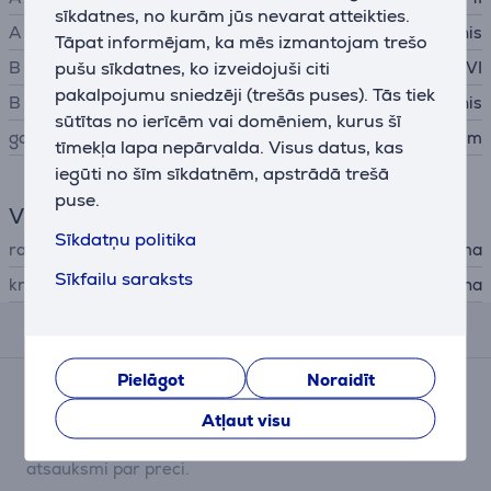
sīkdatnes, no kurām jūs nevarat atteikties.
A veida savienojums
spraudnis
Tāpat informējam, ka mēs izmantojam trešo
pušu sīkdatnes, ko izveidojuši citi
B kontakts
DVI
pakalpojumu sniedzēji (trešās puses). Tās tiek
B veida savienojums
spraudnis
sūtītas no ierīcēm vai domēniem, kurus šī
garums
1,5 m
tīmekļa lapa nepārvalda. Visus datus, kas
iegūti no šīm sīkdatnēm, apstrādā trešā
puse.
Vispārējais parametrs
Sīkdatņu politika
ražotājs
Hama
Sīkfailu saraksts
krāsa
melna
Atsauksmes
Pielāgot
Noraidīt
Pašlaik nav nevienas atsauksmes.
Atļaut visu
Pēc pirkuma veikšanas Jums būs iespēja dot savu
ieguldījumu un pirmajam/pirmajai iesniegt savu
atsauksmi par preci.