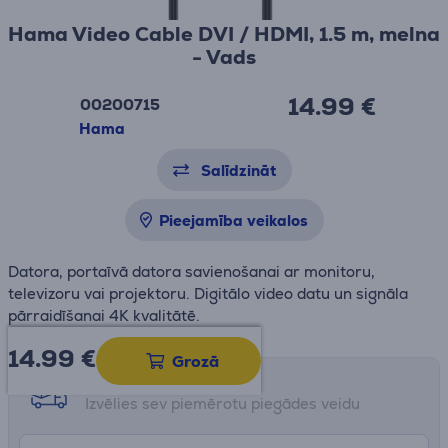
Hama Video Cable DVI / HDMI, 1.5 m, melna
- Vads
14.99 €
00200715
Hama
Salīdzināt
Pieejamība veikalos
Datora, portaīvā datora savienošanai ar monitoru,
televizoru vai projektoru. Digitālo video datu un signāla
pārraidīšanai 4K kvalitātē.
14.99
€
Grozā
Saņemšanas iespējas
Izvēlies sev piemērotu piegādes veidu