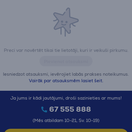
Preci var novērtēt tikai tie lietotāji, kuri ir veikuši pirkumu.
Pievienot atsauksmi
Iesniedzot atsauksmi, ievērojiet labās prakses noteikumus.
Vairāk par atsauksmēm lasiet šeit.
Ja jums ir kādi jautājumi, droši sazinieties ar mums!
67 555 888
(Mēs atbildam 10-21, Sv. 10-19)