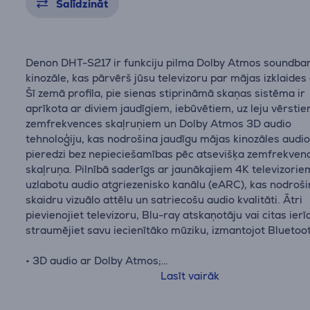
Salīdzināt
Denon DHT-S217 ir funkciju pilma Dolby Atmos soundba
kinozāle, kas pārvērš jūsu televizoru par mājas izklaides
Šī zemā profila, pie sienas stiprināmā skaņas sistēma ir
aprīkota ar diviem jaudīgiem, iebūvētiem, uz leju vērstie
zemfrekvences skaļruņiem un Dolby Atmos 3D audio
tehnoloģiju, kas nodrošina jaudīgu mājas kinozāles audi
pieredzi bez nepieciešamības pēc atsevišķa zemfrekven
skaļruņa. Pilnībā saderīgs ar jaunākajiem 4K televizorie
uzlabotu audio atgriezenisko kanālu (eARC), kas nodroš
skaidru vizuālo attēlu un satriecošu audio kvalitāti. Ātri
pievienojiet televizoru, Blu-ray atskaņotāju vai citas ierī
straumējiet savu iecienītāko mūziku, izmantojot Bluetoo
• 3D audio ar Dolby Atmos;
• Pilna diapazona audio ar iebūvētiem zemfrekvences
Lasīt vairāk
skaļruņiem;
• Bezvadu mūzikas straumēšana;