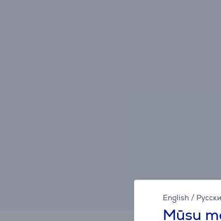
English
/
Русск
Mūsu mā