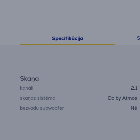
S
Specifikācija
Skaņa
kanāli
2.1
skaņas sistēma
Dolby Atmos
bezvadu subwoofer
Nē