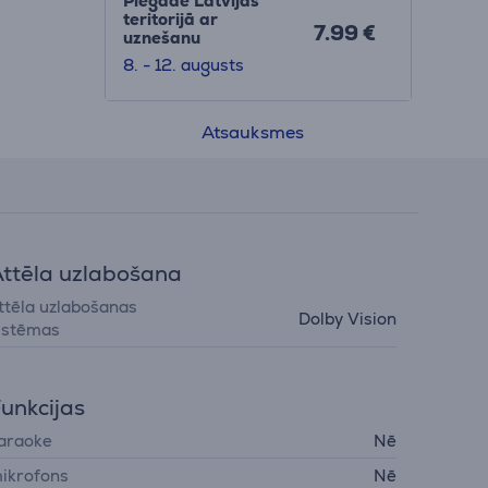
Piegāde Latvijas
teritorijā ar
7.99 €
uznešanu
8. - 12. augusts
Atsauksmes
ttēla uzlabošana
ttēla uzlabošanas
Dolby Vision
istēmas
unkcijas
araoke
Nē
ikrofons
Nē