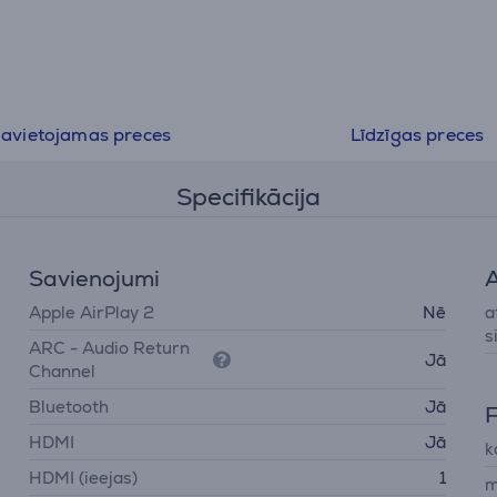
• 4K HDMI ar audio atgriezeniskais kanāls;
• Denon Dialogue Enhancer;
• Zema profila un piestiprināms pie sienas;
• Vienkārša iestatīšana un lietotāja pieredze;
• Skaņas režīmi katrai dzīves situācijai;
avietojamas preces
Līdzīgas preces
• Bluetooth saderība.
Specifikācija
Savienojumi
A
Apple AirPlay 2
Nē
a
s
ARC - Audio Return
Jā
Channel
Bluetooth
Jā
F
HDMI
Jā
k
HDMI (ieejas)
1
m