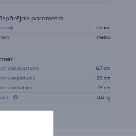
ispārējais parametrs
ažotājs
Denon
rāsa
melna
zmēri
kaļruņa augstums
6,7 cm
kaļruņa platums
89 cm
kaļruņa dziļums
12 cm
vars
3,6 kg