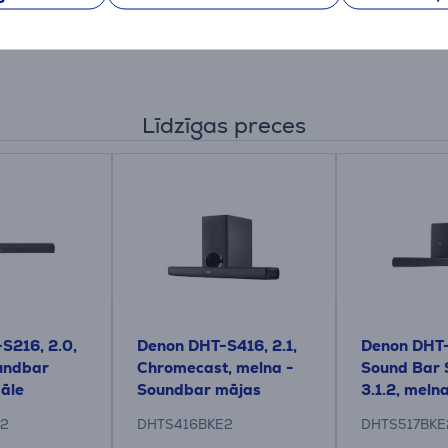
Līdzīgas preces
S216, 2.0,
Denon DHT-S416, 2.1,
Denon DHT
undbar
Chromecast, melna -
Sound Bar 
zāle
Soundbar mājas
3.1.2, melna
kinozāle
Soundbar 
E2
DHTS416BKE2
DHTS517BKE
kinozāle