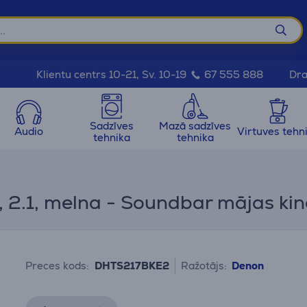
Dra
Klientu centrs 10-21, Sv. 10-19
67 555 888
Sadzīves
Mazā sadzīves
Audio
Virtuves tehn
tehnika
tehnika
2.1, melna - Soundbar mājas kin
Preces kods:
DHTS217BKE2
Ražotājs:
Denon