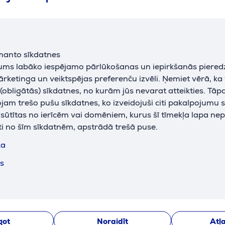
Papildus aksesuāri
manto sīkdatnes
jums labāko iespējamo pārlūkošanas un iepirkšanās piered
ārketinga un veiktspējas preferenču izvēli. Ņemiet vērā, ka
obligātās) sīkdatnes, no kurām jūs nevarat atteikties. Tāp
am trešo pušu sīkdatnes, ko izveidojuši citi pakalpojumu s
k sūtītas no ierīcēm vai domēniem, kurus šī tīmekļa lapa ne
ti no šīm sīkdatnēm, apstrādā trešā puse.
 Cable DVI
Hama High Speed ​​
Hama Video
 m, melna -
HDMI 2.0b - HDMI
HDMI Plug 
ka
micro, 1,5 m, tumši
Socket, Aud
pelēka - Vads
melna - Ad
ts
00205016
00200343
Cena:
Cena:
19.99 €
14.99 €
got
Noraidīt
Atļa