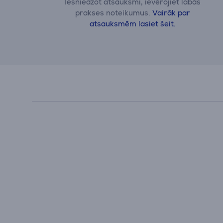
Iesniedzot atsauksmi, ievērojiet labās
prakses noteikumus.
Vairāk par
atsauksmēm lasiet šeit.