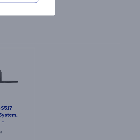
-S517
System,
 -
mājas
2