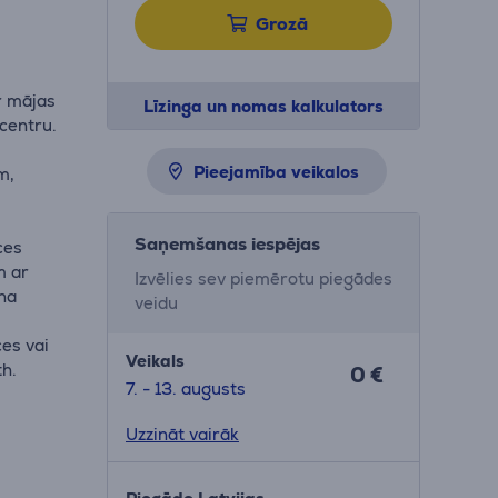
Grozā
r mājas
Līzinga un nomas kalkulators
 centru.
Pieejamība veikalos
m,
o
Saņemšanas iespējas
ces
m ar
Izvēlies sev piemērotu piegādes
ina
veidu
ces vai
Veikals
th.
0 €
7. - 13. augusts
Uzzināt vairāk