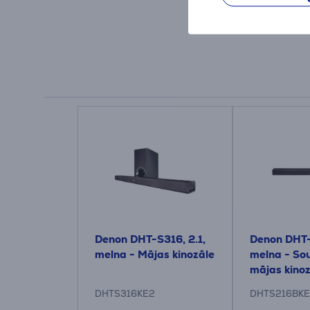
Denon DHT-S316, 2.1,
Denon DHT-
melna - Mājas kinozāle
melna - So
mājas kino
DHTS316KE2
DHTS216BK