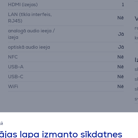
HDMI (izejas)
1
LAN (tīkla interfeis,
V
Nē
RJ45)
r
analogā audio ieeja /
Jā
izeja
k
optiskā audio ieeja
Jā
NFC
Nē
I
USB-A
Nē
s
USB-C
Nē
s
WiFi
Nē
s
s
ий
jas lapa izmanto sīkdatnes