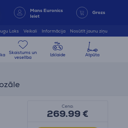
Mans Euronics
Grozs
Ieiet
ugu Loks
Veikali
Informācija
Nosūtīt jaunu ziņu
Skaistums un
ika
Izklaide
Atpūta
veselība
ozāle
Cena:
269.99
€