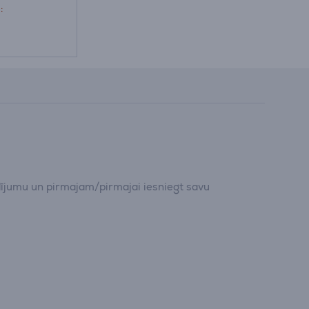
:
dījumu un pirmajam/pirmajai iesniegt savu