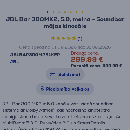
JBL Bar 300MK2, 5.0, melna - Soundbar
mājas kinozāle
(1)
Cena spēkā no 01.08.2026 līdz 31.08.2026
Drauga cena:
JBLBAR300M2BLKEP
299.99 €
JBL
Parastā cena: 399.99 €
Salīdzināt
Pieejamība veikalos
JBL Bar 300 MK2 ir 5.0 kanālu viss-vienā soundbar
sistēma ar Dolby Atmos®, kas nodrošina kinoteātra
cienīgu skaņu bez atsevišķa zemfrekvences skaļruņa. Ar
MultiBeam™ 3.0, PureVoice 2.0 un SmartDetails
tehnoloģijām, kā arī 450 W jaudu, šis soundbar piedāvā