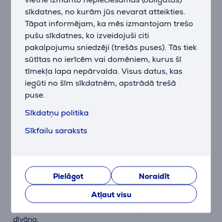
sīkdatnes, no kurām jūs nevarat atteikties.
SmartDetails — visas nianses dzirdamas
Tāpat informējam, ka mēs izmantojam trešo
No čīkstošām durvīm līdz tālām balsīm — šī tehnoloģija
nodrošina skaņas detalizāciju kā režisors iecerējis,
pušu sīkdatnes, ko izveidojuši citi
saglabājot līdzsvarotu un dzidru skanējumu.
pakalpojumu sniedzēji (trešās puses). Tās tiek
sūtītas no ierīcēm vai domēniem, kurus šī
Automātiskā kalibrēšana
tīmekļa lapa nepārvalda. Visus datus, kas
Bar 300 MK2 automātiski pielāgo skaņu atbilstoši
iegūti no šīm sīkdatnēm, apstrādā trešā
jūsu telpai, ņemot vērā sienu un mēbeļu izvietojumu,
puse.
lai nodrošinātu optimālu 3D efektu jebkurā vidē.
Sīkdatņu politika
Mūsdienīga savienojamība
Sīkfailu saraksts
HDMI eARC ports ar 4K Dolby Vision nodrošina
augstas kvalitātes attēlu un audio. Savienojams ar
jebkura ražotāja televizoru.
Pilnīga kontrole ar JBL One lietotni
Pielāgot
Noraidīt
Pielāgojiet ekvalaizeri, pārvaldiet savienojumus,
Atļaut visu
atjauniniet programmatūru un pārlūkojiet mūzikas
lietotnes — viss vienā lietotnē, bez piecelšanās no
dīvāna.