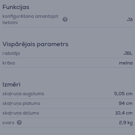
Funkcijas
konfigurēšana izmantojot
Jā
lietotni
Vispārējais parametrs
ražotājs
JBL
krāsa
melna
Izmēri
skaļruņa augstums
5,05 cm
skaļruņa platums
94 cm
skaļruņa dziļums
10,4 cm
svars
2,9 kg