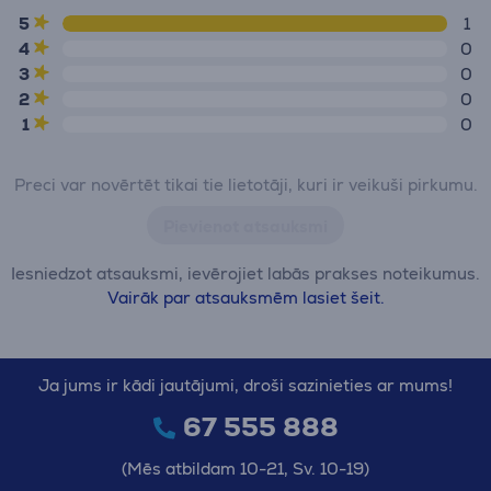
5
1
4
0
3
0
2
0
1
0
Preci var novērtēt tikai tie lietotāji, kuri ir veikuši pirkumu.
Pievienot atsauksmi
Iesniedzot atsauksmi, ievērojiet labās prakses noteikumus.
Vairāk par atsauksmēm lasiet šeit.
Ja jums ir kādi jautājumi, droši sazinieties ar mums!
67 555 888
(Mēs atbildam 10-21, Sv. 10-19)