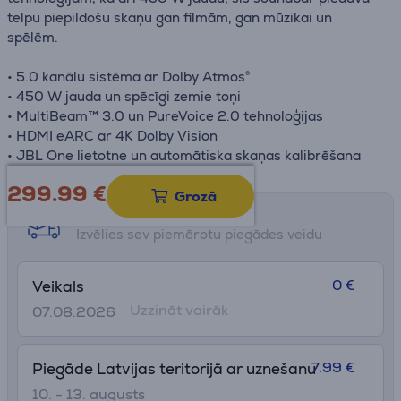
telpu piepildošu skaņu gan filmām, gan mūzikai un
spēlēm.
• 5.0 kanālu sistēma ar Dolby Atmos®
• 450 W jauda un spēcīgi zemie toņi
• MultiBeam™ 3.0 un PureVoice 2.0 tehnoloģijas
• HDMI eARC ar 4K Dolby Vision
• JBL One lietotne un automātiska skaņas kalibrēšana
299.99
€
Grozā
Saņemšanas iespējas
Izvēlies sev piemērotu piegādes veidu
0 €
Veikals
Uzzināt vairāk
07.08.2026
7.99 €
Piegāde Latvijas teritorijā ar uznešanu
10. - 13. augusts