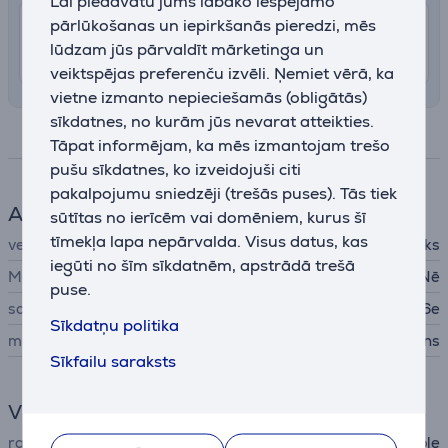
Lai piedāvātu jums labāko iespējamo
pārlūkošanas un iepirkšanās pieredzi, mēs
7.99 €
Piegāde Latvijas teritorijā ar uznešanu
lūdzam jūs pārvaldīt mārketinga un
13. - 15. augusts
veiktspējas preferenču izvēli. Ņemiet vērā, ka
vietne izmanto nepieciešamās (obligātās)
sīkdatnes, no kurām jūs nevarat atteikties.
Specifikācija
Tāpat informējam, ka mēs izmantojam trešo
pušu sīkdatnes, ko izveidojuši citi
pakalpojumu sniedzēji (trešās puses). Tās tiek
Aksesuāri telefonam
sūtītas no ierīcēm vai domēniem, kurus šī
tīmekļa lapa nepārvalda. Visus datus, kas
veids
Aizsargājošs apvalks
iegūti no šīm sīkdatnēm, apstrādā trešā
MagSafe
Nē
puse.
savietojams ar telefoniem
Apple iPhone 16e
Sīkdatņu politika
materiāls
silikons
Sīkfailu saraksts
Vispārējais parametrs
ražotājs
Apple