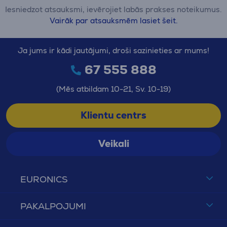
Iesniedzot atsauksmi, ievērojiet labās prakses noteikumus.
Vairāk par atsauksmēm lasiet šeit.
Ja jums ir kādi jautājumi, droši sazinieties ar mums!
67 555 888
(Mēs atbildam 10-21, Sv. 10-19)
Klientu centrs
Veikali
EURONICS
PAKALPOJUMI