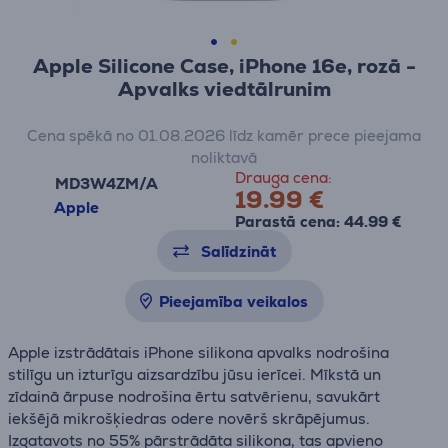
Apple Silicone Case, iPhone 16e, rozā -
Apvalks viedtālrunim
Cena spēkā no 01.08.2026 līdz kamēr prece pieejama
noliktavā
Drauga cena:
MD3W4ZM/A
19.99 €
Apple
Parastā cena: 44.99 €
Salīdzināt
Pieejamība veikalos
Apple izstrādātais iPhone silikona apvalks nodrošina
stilīgu un izturīgu aizsardzību jūsu ierīcei. Mīkstā un
zīdainā ārpuse nodrošina ērtu satvērienu, savukārt
iekšējā mikrošķiedras odere novērš skrāpējumus.
Izgatavots no 55% pārstrādāta silikona, tas apvieno