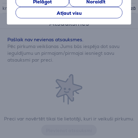
Pielāgot
Noraidīt
krāsa
rozā
Atļaut visu
Atsauksmes
Pašlaik nav nevienas atsauksmes.
Pēc pirkuma veikšanas Jums būs iespēja dot savu
ieguldījumu un pirmajam/pirmajai iesniegt savu
atsauksmi par preci.
Preci var novērtēt tikai tie lietotāji, kuri ir veikuši pirkumu.
Pievienot atsauksmi