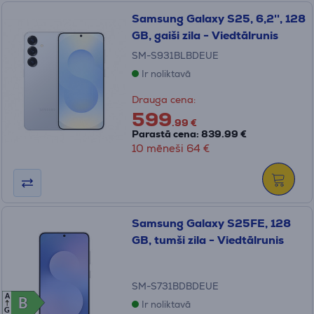
Samsung Galaxy S25, 6,2'', 128
GB, gaiši zila - Viedtālrunis
SM-S931BLBDEUE
Ir noliktavā
Drauga cena:
599
.99 €
Parastā cena: 839.99 €
10 mēneši 64 €
Samsung Galaxy S25FE, 128
GB, tumši zila - Viedtālrunis
SM-S731BDBDEUE
A
B
B
Ir noliktavā
G