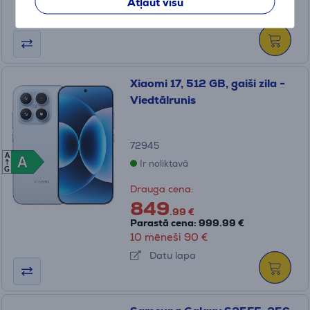
Atļaut visu
Datu lapa
Xiaomi 17, 512 GB, gaiši zila -
Viedtālrunis
72945
A
A
A
Ir noliktavā
G
Drauga cena:
849
.99 €
Parastā cena: 999.99 €
10 mēneši 90 €
Datu lapa