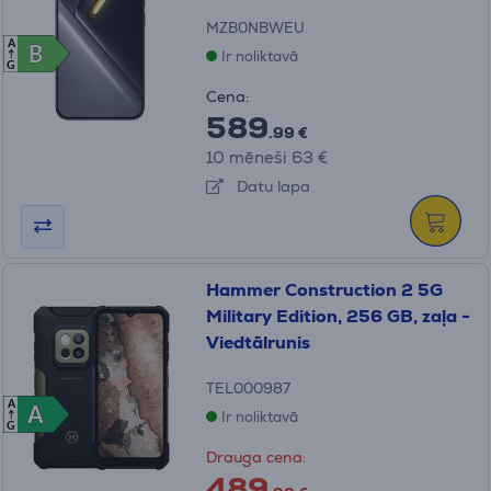
MZB0NBWEU
A
B
B
Ir noliktavā
G
Cena:
589
.99 €
10 mēneši 63 €
Datu lapa
Hammer Construction 2 5G
Military Edition, 256 GB, zaļa -
Viedtālrunis
TEL000987
A
A
A
Ir noliktavā
G
Drauga cena:
489