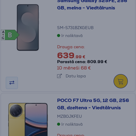
Samsung Galaxy S25FE, 256
GB, melna - Viedtālrunis
SM-S731BZKGEUB
A
B
B
Ir noliktavā
G
Drauga cena:
639
.99 €
Parastā cena: 809.99 €
10 mēneši 68 €
Datu lapa
POCO F7 Ultra 5G, 12 GB, 256
GB, dzeltena - Viedtālrunis
MZB0JKFEU
Ir noliktavā
Drauga cena: