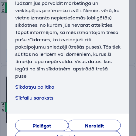
MZB0M60EU
lūdzam jūs pārvaldīt mārketinga un
A
A
A
Ir noliktavā
veiktspējas preferenču izvēli. Ņemiet vērā, ka
G
vietne izmanto nepieciešamās (obligātās)
Cena:
sīkdatnes, no kurām jūs nevarat atteikties.
589
.99 €
Tāpat informējam, ka mēs izmantojam trešo
10 mēneši 63 €
pušu sīkdatnes, ko izveidojuši citi
Datu lapa
pakalpojumu sniedzēji (trešās puses). Tās tiek
sūtītas no ierīcēm vai domēniem, kurus šī
tīmekļa lapa nepārvalda. Visus datus, kas
iegūti no šīm sīkdatnēm, apstrādā trešā
HAMMER Energy X2 5G, 8GB,
puse.
256GB, melna/oranža -
Sīkdatņu politika
Viedtālrunis
Sīkfailu saraksts
TEL001066
A
A
A
Ir noliktavā
G
Cena:
349
Pielāgot
Noraidīt
.99 €
10 mēneši 37 €