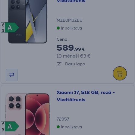
Viedtālrunis
MZB0M3ZEU
A
A
A
Ir noliktavā
G
Cena:
589
.99 €
10 mēneši 63 €
Datu lapa
Xiaomi 17, 512 GB, rozā -
Viedtālrunis
72957
A
A
A
Ir noliktavā
G