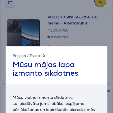
POCO F7 Pro 5G, 256 GB,
melna - Viedtālrunis
MZB0J9PEU
Ir noliktavā
Drauga cena:
499
.99 €
English
/
Русский
Parastā cena: 569.99 €
Mūsu mājas lapa
10 mēneši 53 €
izmanto sīkdatnes
POCO F8 Pro, 256 GB, sudraba
- Viedtālrunis
Mūsu vietne izmanto sīkdatnes
Lai piedāvātu jums labāko iespējamo
pārlūkošanas un iepirkšanās pieredzi, mēs