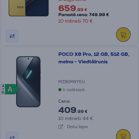
659
.99 €
Parastā cena: 749.99 €
10 mēneši 70 €
POCO X8 Pro, 12 GB, 512 GB,
melna - Viedtālrunis
MZB0MXYEU
A
A
A
Ir noliktavā
G
Cena:
409
.99 €
10 mēneši 44 €
Datu lapa