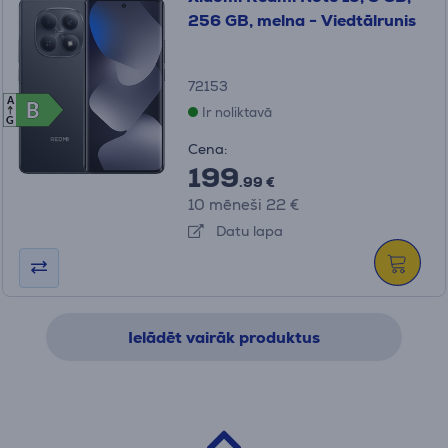
256 GB, melna - Viedtālrunis
72153
A
B
B
Ir noliktavā
G
Cena:
199
.99 €
10 mēneši 22 €
Datu lapa
Ielādēt vairāk produktus