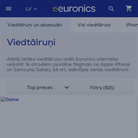
LV
Viedtālruņi un aksesuāri
Visi viedtālruņi
iPho
Viedtālruņi
Atklāj lielāko viedtālruņu izvēli Euronics interneta
veikalā! Te atrodami jaunākie flagmaņi no Apple iPhone
un Samsung Galaxy, kā arī, izdevīgas cenas viedtālruņi.
Top preces
Filtrs (821)