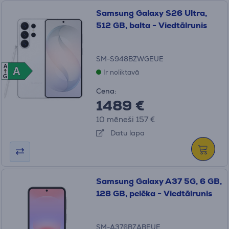
Samsung Galaxy S26 Ultra,
512 GB, balta - Viedtālrunis
SM-S948BZWGEUE
A
A
A
Ir noliktavā
G
Cena:
1489 €
10 mēneši 157 €
Datu lapa
Samsung Galaxy A37 5G, 6 GB,
128 GB, pelēka - Viedtālrunis
SM-A376BZABEUE