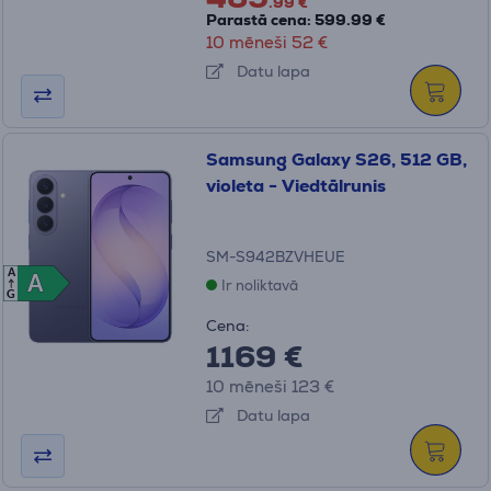
.99 €
Parastā cena: 599.99 €
10 mēneši 52 €
Datu lapa
Samsung Galaxy S26, 512 GB,
violeta - Viedtālrunis
SM-S942BZVHEUE
A
A
A
Ir noliktavā
G
Cena:
1169 €
10 mēneši 123 €
Datu lapa