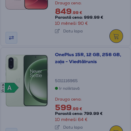
Drauga cena:
849
.99 €
Parastā cena: 999.99 €
10 mēneši 90 €
Datu lapa
OnePlus 15R, 12 GB, 256 GB,
zaļa - Viedtālrunis
5011116965
A
A
A
Ir noliktavā
G
Drauga cena:
599
.99 €
Parastā cena: 799.99 €
10 mēneši 64 €
Datu lapa