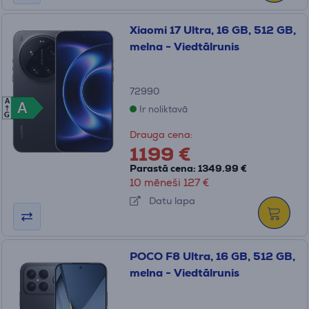
Xiaomi 17 Ultra, 16 GB, 512 GB,
melna - Viedtālrunis
72990
A
A
A
Ir noliktavā
G
Drauga cena:
1199 €
Parastā cena: 1349.99 €
10 mēneši 127 €
Datu lapa
POCO F8 Ultra, 16 GB, 512 GB,
melna - Viedtālrunis