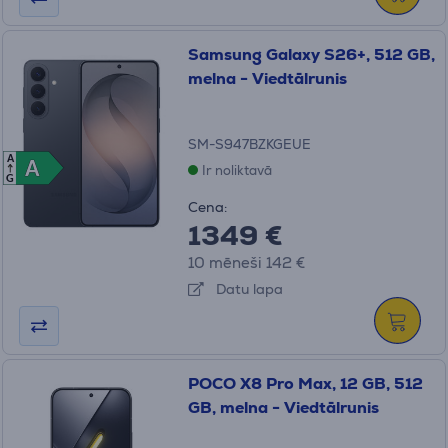
Samsung Galaxy S26+, 512 GB,
melna - Viedtālrunis
SM-S947BZKGEUE
A
A
A
Ir noliktavā
G
Cena:
1349 €
10 mēneši 142 €
Datu lapa
POCO X8 Pro Max, 12 GB, 512
GB, melna - Viedtālrunis