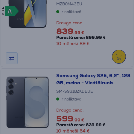
MZB0M43EU
A
A
A
Ir noliktavā
G
Drauga cena:
839
.99 €
Parastā cena: 899.99 €
10 mēneši 89 €
Samsung Galaxy S25, 6,2'', 128
GB, melna - Viedtālrunis
SM-S931BZKDEUE
Ir noliktavā
Drauga cena:
599
.99 €
Parastā cena: 839.99 €
10 mēneši 64 €