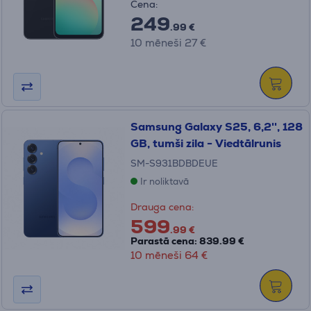
Cena:
249
.99 €
10 mēneši 27 €
Samsung Galaxy S25, 6,2'', 128
GB, tumši zila - Viedtālrunis
SM-S931BDBDEUE
Ir noliktavā
Drauga cena:
599
.99 €
Parastā cena: 839.99 €
10 mēneši 64 €