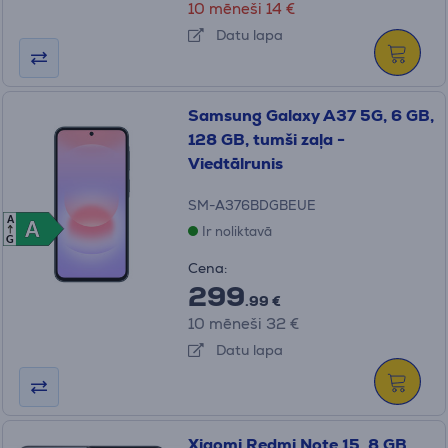
10 mēneši 14 €
Datu lapa
Samsung Galaxy A37 5G, 6 GB,
128 GB, tumši zaļa -
Viedtālrunis
SM-A376BDGBEUE
A
A
A
Ir noliktavā
G
Cena:
299
.99 €
10 mēneši 32 €
Datu lapa
Xiaomi Redmi Note 15, 8 GB,