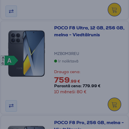
POCO F8 Ultra, 12 GB, 256 GB,
melna - Viedtālrunis
MZB0M3REU
A
A
A
Ir noliktavā
G
Drauga cena:
759
.99 €
Parastā cena: 779.99 €
10 mēneši 80 €
POCO F8 Pro, 256 GB, melna -