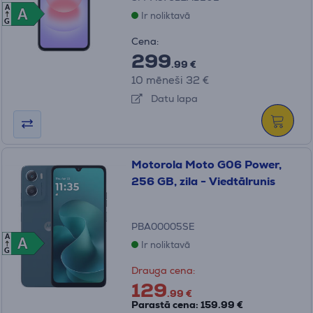
A
A
A
Ir noliktavā
G
Cena:
299
.99 €
10 mēneši 32 €
Datu lapa
Motorola Moto G06 Power,
256 GB, zila - Viedtālrunis
PBA00005SE
A
A
A
Ir noliktavā
G
Drauga cena:
129
.99 €
Parastā cena: 159.99 €