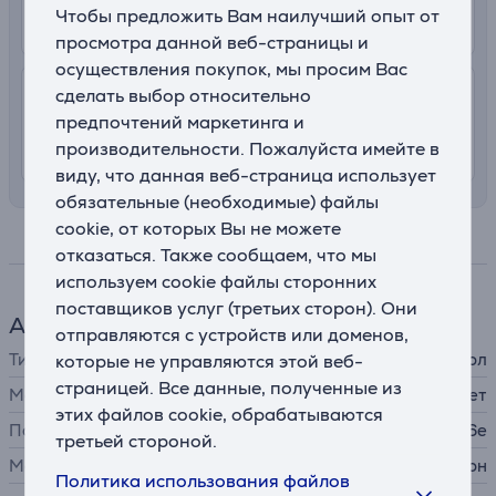
Чтобы предложить Вам наилучший опыт от
13. - 18. августа
просмотра данной веб-страницы и
осуществления покупок, мы просим Вас
сделать выбор относительно
7.99 €
Доставка с заносом на територии
Латвии
предпочтений маркетинга и
производительности. Пожалуйста имейте в
13. - 15. августа
виду, что данная веб-страница использует
обязательные (необходимые) файлы
cookie, от которых Вы не можете
Спецификация
отказаться. Также сообщаем, что мы
используем cookie файлы сторонних
поставщиков услуг (третьих сторон). Они
Аксессуар для телефона
отправляются с устройств или доменов,
Тип
которые не управляются этой веб-
защитный чехол
страницей. Все данные, полученные из
MagSafe
Нет
этих файлов cookie, обрабатываются
Подходит для телефонов
Apple iPhone 16e
третьей стороной.
Материал
силикон
Политика использования файлов