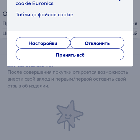
cookie Euronics
Общий параметр
Таблица файлов cookie
Производитель
Apple
Цвет
розовый
Насторойки
Отклонить
Отзывы
Принять всё
Сейчас отзывов нет.
После совершения покупки откроется возможность
внести свой вклад и первым/первой оставить свой
отзыв об изделии.