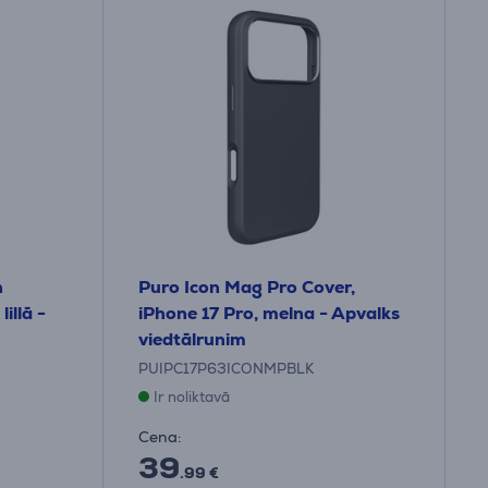
h
Puro Icon Mag Pro Cover,
illā -
iPhone 17 Pro, melna - Apvalks
viedtālrunim
PUIPC17P63ICONMPBLK
Ir noliktavā
Cena:
39
.99 €