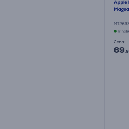
Apple 
Magsaf
MT263
Ir nol
Cena:
69
.9