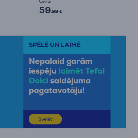
Cena:
59
.99 €