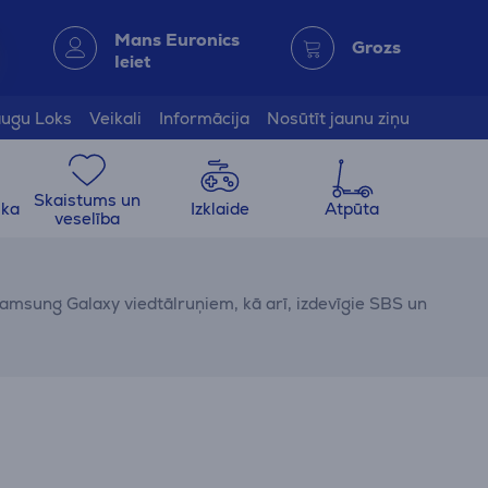
Mans Euronics
Grozs
Ieiet
ugu Loks
Veikali
Informācija
Nosūtīt jaunu ziņu
Skaistums un
ika
Izklaide
Atpūta
veselība
Samsung Galaxy viedtālruņiem, kā arī, izdevīgie SBS un