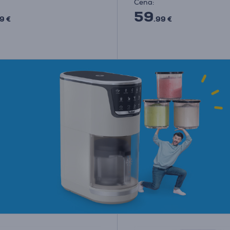
Cena:
59
9 €
.99 €