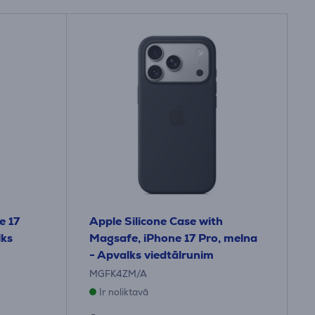
e 17
Apple Silicone Case with
lks
Magsafe, iPhone 17 Pro, melna
- Apvalks viedtālrunim
MGFK4ZM/A
Ir noliktavā