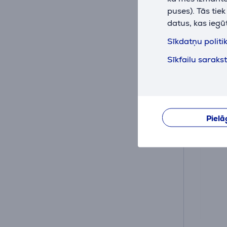
Ir nol
puses). Tās tie
datus, kas iegū
Cena:
39
Sīkdatņu politi
.9
Sīkfailu saraks
Pielā