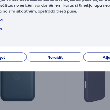
iktavā
Ir noliktavā
k sūtītas no ierīcēm vai domēniem, kurus šī tīmekļa lapa ne
ti no šīm sīkdatnēm, apstrādā trešā puse.
Cena:
39
ka
9 €
.99 €
ts
got
Noraidīt
Atļa