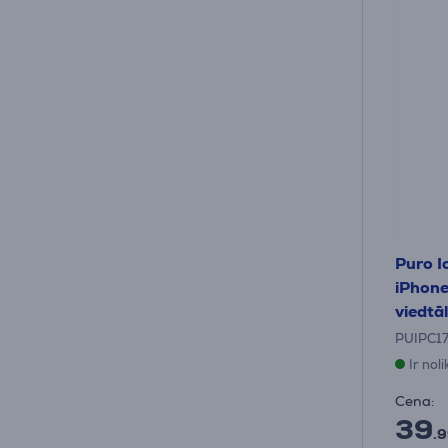
Puro I
iPhone 
viedtā
PUIPC1
Ir nol
Cena:
39
.9