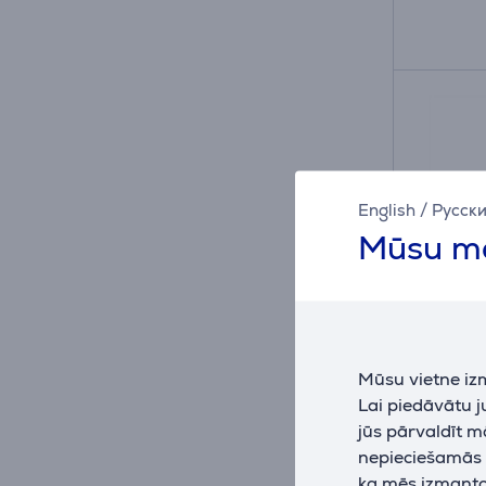
English
/
Русск
Mūsu mā
Mūsu vietne iz
Puro I
Lai piedāvātu 
iPhone
jūs pārvaldīt m
Apvalk
nepieciešamās (
PUIPC1
ka mēs izmantoj