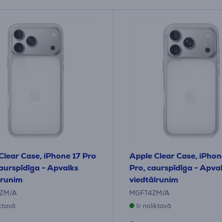
Clear Case, iPhone 17 Pro
Apple Clear Case, iPhon
aurspīdīga - Apvalks
Pro, caurspīdīga - Apva
lrunim
viedtālrunim
ZM/A
MGFT4ZM/A
iktavā
Ir noliktavā