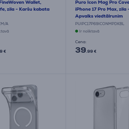
FineWoven Wallet,
Puro Icon Mag Pro Cove
e, zila - Karšu kabata
iPhone 17 Pro Max, zila 
Apvalks viedtālrunim
ZM/A
PUIPC17P69ICONMPDKBL
iktavā
Ir noliktavā
Cena:
39
9 €
.99 €