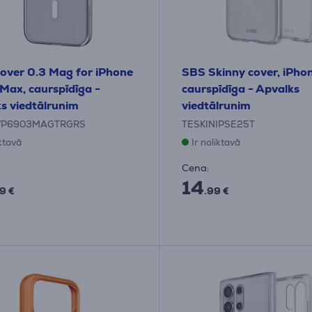
over 0.3 Mag for iPhone
SBS Skinny cover, iPhon
 Max, caurspīdīga -
caurspīdīga - Apvalks
s viedtālrunim
viedtālrunim
7P6903MAGTRGRS
TESKINIPSE25T
iktavā
Ir noliktavā
Cena:
14
9 €
.99 €