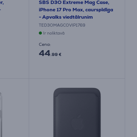
r,
SBS D3O Extreme Mag Case,
-
iPhone 17 Pro Max, caurspīdīga
- Apvalks viedtālrunim
TED3OMAGCOVIP1769
Ir noliktavā
Cena:
44
.99 €