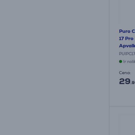
Puro C
17 Pro
Apvalk
PUIPC1
Ir nol
Cena:
29
.9