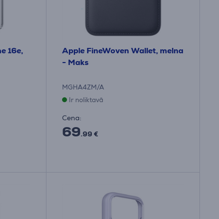
e 16e,
Apple FineWoven Wallet, melna
- Maks
MGHA4ZM/A
Ir noliktavā
Cena:
69
.99 €