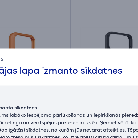
ий
jas lapa izmanto sīkdatnes
manto sīkdatnes
con Mag Pro Cover,
Puro GRADIENT, iPhone 
jums labāko iespējamo pārlūkošanas un iepirkšanās piered
 17 Pro Max, oranža -
melna - Apvalks viedtā
ārketinga un veiktspējas preferenču izvēli. Ņemiet vērā, ka
s viedtālrunim
obligātās) sīkdatnes, no kurām jūs nevarat atteikties. Tāp
7P69ICONMPORA
PUIPC17P63GRADBLK
am trešo pušu sīkdatnes, ko izveidojuši citi pakalpojumu s