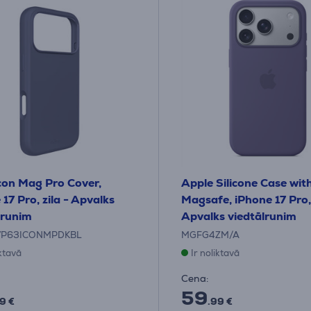
con Mag Pro Cover,
Apple Silicone Case wit
17 Pro, zila - Apvalks
Magsafe, iPhone 17 Pro, l
lrunim
Apvalks viedtālrunim
7P63ICONMPDKBL
MGFG4ZM/A
iktavā
Ir noliktavā
Cena:
59
9 €
.99 €