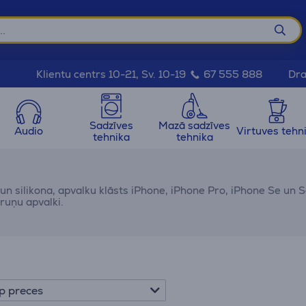
Dra
Klientu centrs 10-21, Sv. 10-19
67 555 888
Sadzīves
Mazā sadzīves
Audio
Virtuves tehn
tehnika
tehnika
 un silikona, apvalku klāsts iPhone, iPhone Pro, iPhone Se un 
ruņu apvalki.
p preces