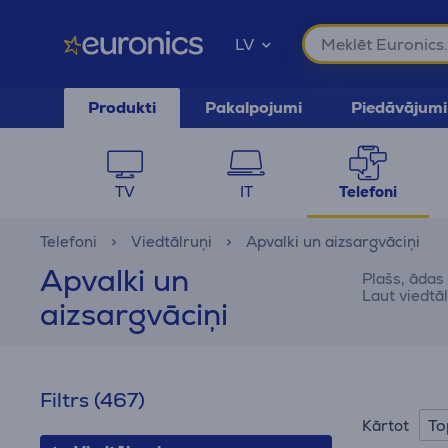
LV
Produkti
Pakalpojumi
Piedāvājumi
TV
IT
Telefoni
Telefoni
Viedtālruņi
Apvalki un aizsargvāciņi
Apvalki un
Plašs, ādas
Laut viedtāl
aizsargvāciņi
Filtrs
(467)
To
Kārtot