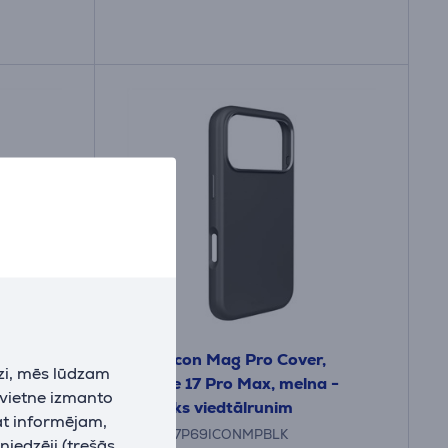
17 Pro,
Puro Icon Mag Pro Cover,
zi, mēs lūdzam
lrunim
iPhone 17 Pro Max, melna -
 vietne izmanto
Apvalks viedtālrunim
at informējam,
PUIPC17P69ICONMPBLK
niedzēji (trešās