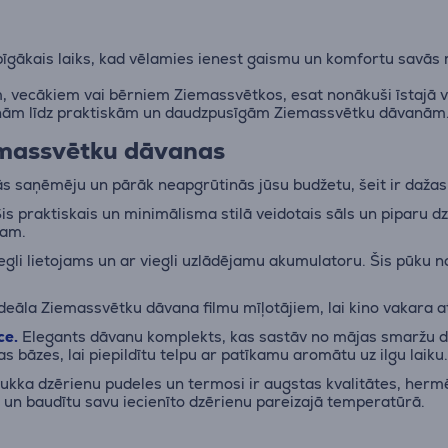
arbīgākais laiks, kad vēlamies ienest gaismu un komfortu savās
am, vecākiem vai bērniem Ziemassvētkos, esat nonākuši īstajā v
anām līdz praktiskām un daudzpusīgām Ziemassvētku dāvanām
emassvētku dāvanas
s saņēmēju un pārāk neapgrūtinās jūsu budžetu, šeit ir dažas 
is praktiskais un minimālisma stilā veidotais sāls un piparu dz
jam.
viegli lietojams un ar viegli uzlādējamu akumulatoru. Šis pūk
deāla Ziemassvētku dāvana filmu mīļotājiem, lai kino vakara a
ce.
Elegants dāvanu komplekts, kas sastāv no mājas smaržu di
 bāzes, lai piepildītu telpu ar patīkamu aromātu uz ilgu laiku
ka dzērienu pudeles un termosi ir augstas kvalitātes, hermētis
s, un baudītu savu iecienīto dzērienu pareizajā temperatūrā.