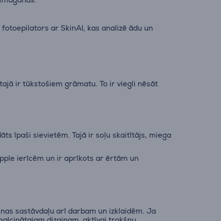
 fotoepilators ar SkinAI, kas analizē ādu un
ajā ir tūkstošiem grāmatu. To ir viegli nēsāt
āts īpaši sievietēm. Tajā ir soļu skaitītājs, miega
Apple ierīcēm un ir aprīkots ar ērtām un
nas sastāvdaļu arī darbam un izklaidēm. Ja
smalcinātajam dizainam, aktīvai trokšņu