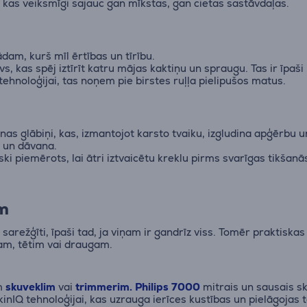
 kas veiksmīgi sajauc gan mīkstas, gan cietas sastāvdaļas.
dam, kurš mīl ērtības un tīrību.
vs, kas spēj iztīrīt katru mājas kaktiņu un spraugu. Tas ir īpa
ehnoloģijai, tas noņem pie birstes ruļļa pielipušos matus.
ienas glābiņi, kas, izmantojot karsto tvaiku, izgludina apģērb
s un dāvana.
liski piemērots, lai ātri iztvaicētu kreklu pirms svarīgas tikša
im
sarežģīti, īpaši tad, ja viņam ir gandrīz viss. Tomēr praktiska
am, tētim vai draugam.
am
skuveklim
vai
trimmerim.
Philips 7000
mitrais un sausais sk
inIQ tehnoloģijai, kas uzrauga ierīces kustības un pielāgojas 