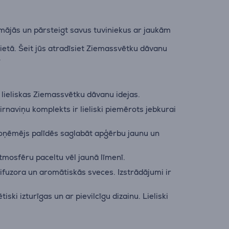
 mājās un pārsteigt savus tuviniekus ar jaukām
ietā. Šeit jūs atradīsiet Ziemassvētku dāvanu
.
lieliskas Ziemassvētku dāvanu idejas.
irnaviņu komplekts ir lieliski piemērots jebkurai
u noņēmējs palīdēs saglabāt apģērbu jaunu un
tmosfēru paceltu vēl jaunā līmenī.
fuzora un aromātiskās sveces. Izstrādājumi ir
.
ki izturīgas un ar pievilcīgu dizainu. Lieliski