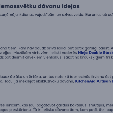
iemassvētku dāvanu idejas
ar saņēmēja ikdienas vajadzībām un dzīvesveidu. Euronics atra
ana tiem, kam nav daudz brīvā laika, bet patīk garšīgi paēst. Ar
dz eļļas. Mazākām virtuvēm lieliski noderēs
Ninja Double Stack
dz pat desmit cilvēkiem vienlaikus, sākot no kraukšķīgiem frī
audz ātrāka un ērtāka, un tas noteikti iepriecinās ikvienu ēst
o. Taču, ja meklējat ekskluzīvāku dāvanu,
KitchenAid Artisan
es ierīcēm, kas ļauj pagatavot gardus kokteiļus, smūtijus, mēr
 pogas pieskārienu. Tā ir lieliska dāvana tiem, kam patīk ātri 