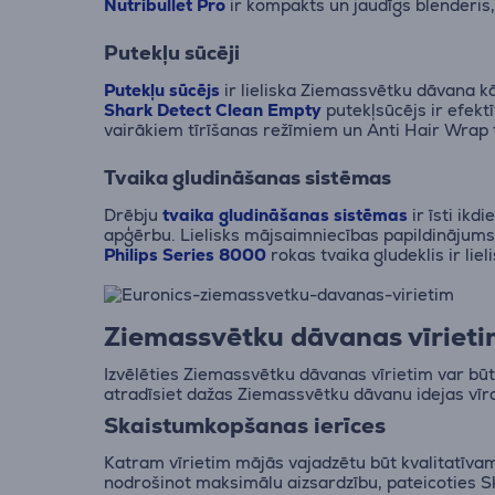
Nutribullet Pro
ir kompakts un jaudīgs blenderis,
Putekļu sūcēji
Putekļu sūcējs
ir lieliska Ziemassvētku dāvana kā
Shark Detect Clean Empty
putekļsūcējs ir efektī
vairākiem tīrīšanas režīmiem un Anti Hair Wrap t
Tvaika gludināšanas sistēmas
Drēbju
tvaika gludināšanas sistēmas
ir īsti ikd
apģērbu. Lielisks mājsaimniecības papildinājum
Philips Series 8000
rokas tvaika gludeklis ir lie
Ziemassvētku dāvanas vīriet
Izvēlēties Ziemassvētku dāvanas vīrietim var būt 
atradīsiet dažas Ziemassvētku dāvanu idejas vīr
Skaistumkopšanas ierīces
Katram vīrietim mājās vajadzētu būt kvalitatīv
nodrošinot maksimālu aizsardzību, pateicoties Sk