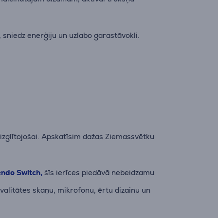
i, sniedz enerģiju un uzlabo garastāvokli.
izglītojošai. Apskatīsim dažas Ziemassvētku
endo Switch,
šīs ierīces piedāvā nebeidzamu
alitātes skaņu, mikrofonu, ērtu dizainu un