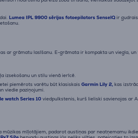
ādai.
Lumea IPL 9900 sērijas fotoepilators SenselQ
ir gudrais
ietošanu.
ujas ar grāmatu lasīšanu. E-grāmata ir kompakta un viegla, un t
a izsekošanu un stilu vienā ierīcē.
vietei piemērots varētu būt klasiskais
Garmin Lily 2,
kas izstrād
un viedie paziņojumi.
e watch Series 10
viedpulkstenis, kurš lieliski savienojas ar 
a mūzikas mīļotājiem, padarot austiņas par neatņemamu ikdie
 Px7 S2e
bezvadu austiņas jūs neliks vilties, pateicoties to iz