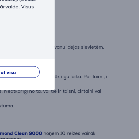
pārvalda. Visus
ks vilties. Lūk, dažas dāvanu idejas sievietēm.
ut visu
sniegt vai tas prasa pārāk ilgu laiku. Par laimi, ir
ir
Shark
un
Dyson
zīmoli.
Neatkarīgi no tā, vai tie ir taisni, cirtaini vai
rstuma.
iamond Clean 9000
noņem 10 reizes vairāk
t smaganas.