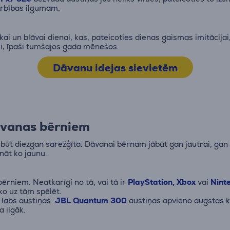
arbības ilgumam.
ēkai un blāvai dienai, kas, pateicoties dienas gaismas imitācija
i, īpaši tumšajos gada mēnešos.
Dāvanu idejas sievietēm
āvanas bērniem
ūt diezgan sarežģīta. Dāvanai bērnam jābūt gan jautrai, gan 
nāt ko jaunu.
rniem. Neatkarīgi no tā, vai tā ir
PlayStation,
Xbox
vai
Nint
ko uz tām spēlēt.
 labs austiņas.
JBL Quantum 300
austiņas apvieno augstas kv
a ilgāk.