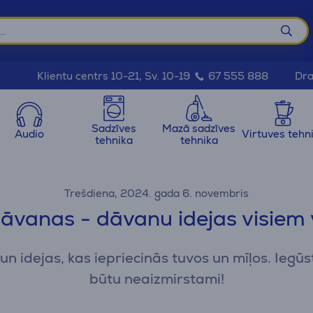
Dra
Klientu centrs 10-21, Sv. 10-19
67 555 888
Sadzīves
Mazā sadzīves
Audio
Virtuves tehn
tehnika
tehnika
Trešdiena, 2024. gada 6. novembris
āvanas - dāvanu idejas visiem
 idejas, kas iepriecinās tuvos un mīļos. Iegūs
būtu neaizmirstami!