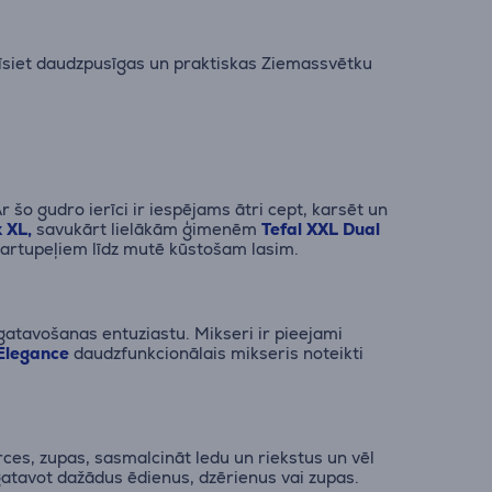
dīsiet daudzpusīgas un praktiskas Ziemassvētku
 šo gudro ierīci ir iespējams ātri cept, karsēt un
 XL,
savukārt lielākām ģimenēm
Tefal XXL Dual
 kartupeļiem līdz mutē kūstošam lasim.
 gatavošanas entuziastu. Mikseri ir pieejami
 Elegance
daudzfunkcionālais mikseris noteikti
ces, zupas, sasmalcināt ledu un riekstus un vēl
pagatavot dažādus ēdienus, dzērienus vai zupas.