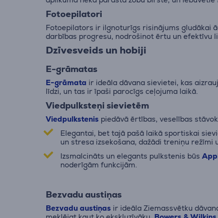
Fotoepilatori
Fotoepilators ir ilgnoturīgs risinājums gludākai 
darbības progresu, nodrošinot ērtu un efektīvu l
Dzīvesveids un hobiji
E-grāmatas
E-grāmata
ir ideāla dāvana sievietei, kas aizra
līdzi, un tas ir īpaši parocīgs ceļojuma laikā.
Viedpulksteņi sievietēm
Viedpulkstenis
piedāvā ērtības, veselības stāvokļ
Elegantai, bet tajā pašā laikā sportiskai sie
un stresa izsekošana, dažādi treniņu režīmi 
Izsmalcināts un elegants pulkstenis būs
Appl
noderīgām funkcijām.
Bezvadu austiņas
Bezvadu austiņas
ir ideāla Ziemassvētku dāvan
meklējat kaut ko ekskluzīvāku,
Bowers & Wilkins