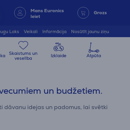
Mans Euronics
Grozs
Ieiet
ugu Loks
Veikali
Informācija
Nosūtīt jaunu ziņu
Skaistums un
ika
Izklaide
Atpūta
veselība
 vecumiem un budžetiem.
ti dāvanu idejas un padomus, lai svētki