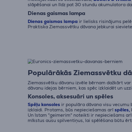
slāpēšanai un līdz pat 30 stundu akumulatora d
Dienas gaismas lampa
Dienas gaismas lampa
ir lielisks risinājums pel
Praktiska Ziemassvētku dāvana jebkurai sieviete
Populārākās Ziemassvētku d
Ziemassvētku dāvanu izvēle bērnam dažkārt var b
dāvanu idejas bērniem, kas spēc izklaidēt un uzzi
Konsoles, aksesuāri un spēles
Spēļu konsoles
ir populāra dāvana visu vecumu bē
izklaidi. Protams, būs nepieciešamas arī
spēles,
Un īstam "geimerim" noteikti ir nepieciešams arī
mīkstus ausu spilventiņus, lai spēlēšana būtu ērt