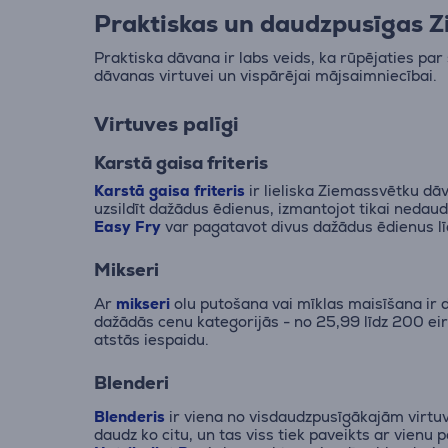
Praktiskas un daudzpusīgas Z
Praktiska dāvana ir labs veids, ka rūpējaties p
dāvanas virtuvei un vispārējai mājsaimniecībai.
Virtuves palīgi
Karstā gaisa friteris
Karstā gaisa friteris
ir lieliska Ziemassvētku dāv
uzsildīt dažādus ēdienus, izmantojot tikai nedau
Easy Fry
var pagatavot divus dažādus ēdienus lī
Mikseri
Ar
mikseri
olu putošana vai mīklas maisīšana ir d
dažādās cenu kategorijās - no 25,99 līdz 200 eir
atstās iespaidu.
Blenderi
Blenderis
ir viena no visdaudzpusīgākajām virtuv
daudz ko citu, un tas viss tiek paveikts ar vienu