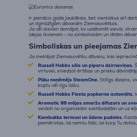
Ir pienācis gada jaukākais, bet vienlaikus arī d
un ilgmūžīgām dāvanām Ziemassvētkos.
Ja vēl aizvien domājat, ko uzdāvināt sievai, vīr
idejas ikvienam - no simboliskām un lētām dāv
Simboliskas un pieejamas Zi
Ja meklējat Ziemassvētku dāvanu, kas iepriecinā
Russell Hobbs sāls un piparu dzirnaviņas.
Š
virtuvei, sniedzot ērtības un prieku dāvinātā
Pūku noņēmējs SteamOne.
Stilīgs dizains, 
koptu vēl ilgu laiku.
Russell Hobbs Fiesta popkorna automāts.
I
Aromatic 89 mājas smaržu difuzors un sve
veidoti no organiskām sastāvdaļām un uz eļļas
Kambukka termosi un ūdens pudeles.
Kambuk
piemērotas, lai ņemtu līdzi, lai kurp Tu doto