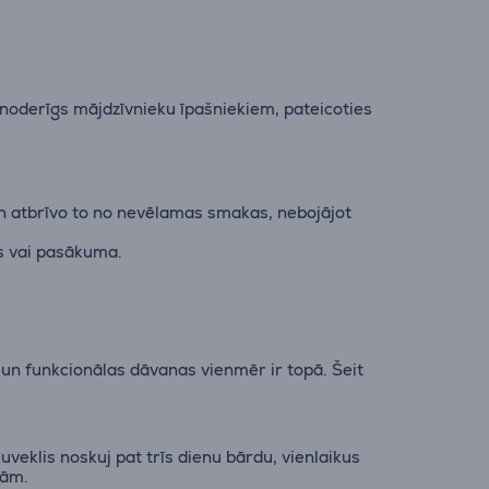
ši noderīgs mājdzīvnieku īpašniekiem, pateicoties
u un atbrīvo to no nevēlamas smakas, nebojājot
nās vai pasākuma.
s un funkcionālas dāvanas vienmēr ir topā. Šeit
uveklis noskuj pat trīs dienu bārdu, vienlaikus
tām.