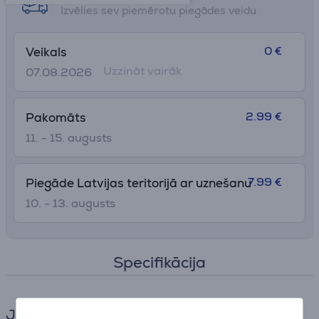
Izvēlies sev piemērotu piegādes veidu
0 €
Veikals
Uzzināt vairāk
07.08.2026
2.99 €
Pakomāts
11. - 15. augusts
7.99 €
Piegāde Latvijas teritorijā ar uznešanu
10. - 13. augusts
Specifikācija
Jautrā kulinārija