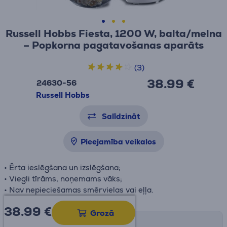
Russell Hobbs Fiesta, 1200 W, balta/melna
– Popkorna pagatavošanas aparāts
(3)
38.99 €
24630-56
Russell Hobbs
Salīdzināt
Pieejamība veikalos
• Ērta ieslēgšana un izslēgšana;
• Viegli tīrāms, noņemams vāks;
• Nav nepieciešamas smērvielas vai eļļa.
38.99
€
Grozā
Saņemšanas iespējas