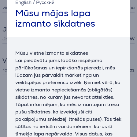
English
/
Русский
virtuves preces
Popkorna mašīna
Mūsu mājas lapa
izmanto sīkdatnes
Jauda
Jauda
1200 W
Mūsu vietne izmanto sīkdatnes
Vispārējais parametrs
Lai piedāvātu jums labāko iespējamo
pārlūkošanas un iepirkšanās pieredzi, mēs
ražotājs
Russell Hobbs
lūdzam jūs pārvaldīt mārketinga un
veiktspējas preferenču izvēli. Ņemiet vērā, ka
vietne izmanto nepieciešamās (obligātās)
Apraksts
sīkdatnes, no kurām jūs nevarat atteikties.
Tāpat informējam, ka mēs izmantojam trešo
Fiesta popkorna automāts ir pēdējā detaļa, kas
pušu sīkdatnes, ko izveidojuši citi
palīdzēs padarīt jūsu dzīvojamo istabu par mājīgu
pakalpojumu sniedzēji (trešās puses). Tās tiek
mājas kinozāli. Ietinieties segā un izbaudiet ēstgribu
sūtītas no ierīcēm vai domēniem, kurus šī
rosinošo gatavotā popkorna smaržu. Un bērniem būs
interesanti vērot, kā kukurūzas graudi atveras un
tīmekļa lapa nepārvalda. Visus datus, kas